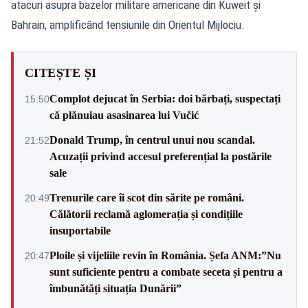
atacuri asupra bazelor militare americane din Kuweit și
Bahrain, amplificând tensiunile din Orientul Mijlociu.
CITEȘTE ȘI
Complot dejucat în Serbia: doi bărbați, suspectați
15:50
că plănuiau asasinarea lui Vučić
Donald Trump, în centrul unui nou scandal.
21:52
Acuzații privind accesul preferențial la postările
sale
Trenurile care îi scot din sărite pe români.
20:49
Călătorii reclamă aglomerația și condițiile
insuportabile
Ploile și vijeliile revin în România. Șefa ANM:”Nu
20:47
sunt suficiente pentru a combate seceta și pentru a
îmbunătăți situația Dunării”