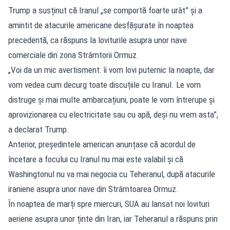
Trump a susținut că Iranul „se comportă foarte urât” și a
amintit de atacurile americane desfășurate în noaptea
precedentă, ca răspuns la loviturile asupra unor nave
comerciale din zona Strâmtorii Ormuz.
„Voi da un mic avertisment: îi vom lovi puternic la noapte, dar
vom vedea cum decurg toate discuțiile cu Iranul. Le vom
distruge și mai multe ambarcațiuni, poate le vom întrerupe și
aprovizionarea cu electricitate sau cu apă, deși nu vrem asta”,
a declarat Trump.
Anterior, președintele american anunțase că acordul de
încetare a focului cu Iranul nu mai este valabil și că
Washingtonul nu va mai negocia cu Teheranul, după atacurile
iraniene asupra unor nave din Strâmtoarea Ormuz.
În noaptea de marți spre miercuri, SUA au lansat noi lovituri
aeriene asupra unor ținte din Iran, iar Teheranul a răspuns prin