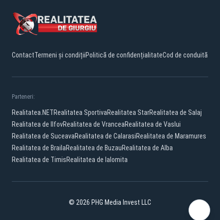
Contact
Termeni și condiții
Politică de confidențialitate
Cod de conduită
Parteneri:
Realitatea.NET
Realitatea Sportiva
Realitatea Star
Realitatea de Salaj
Realitatea de Ilfov
Realitatea de Vrancea
Realitatea de Vaslui
Realitatea de Suceava
Realitatea de Calarasi
Realitatea de Maramures
Realitatea de Braila
Realitatea de Buzau
Realitatea de Alba
Realitatea de Timis
Realitatea de Ialomita
© 2026 PHG Media Invest LLC
Facebook
YouTube