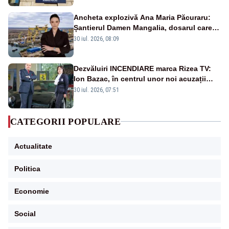
Ancheta explozivă Ana Maria Păcuraru:
Șantierul Damen Mangalia, dosarul care
scufundă apărarea României
30 iul. 2026, 08:09
Dezvăluiri INCENDIARE marca Rizea TV:
Ion Bazac, în centrul unor noi acuzații
publice
30 iul. 2026, 07:51
CATEGORII POPULARE
Actualitate
Politica
Economie
Social