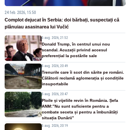
24 feb. 2026, 15:50
Complot dejucat în Serbia: doi bărbați, suspectați că
plănuiau asasinarea lui Vučić
5 aug. 2026, 21:52
Donald Trump, în centrul unui nou
scandal. Acuzații privind accesul
preferențial la postările sale
5 aug. 2026, 20:49
Trenurile care îi scot din sărite pe români.
Călătorii reclamă aglomerația și condițiile
insuportabile
5 aug. 2026, 20:47
Ploile și vijeliile revin în România. Șefa
ANM:”Nu sunt suficiente pentru a
combate seceta și pentru a îmbunătăți
situația Dunării”
5 aug. 2026, 20:19