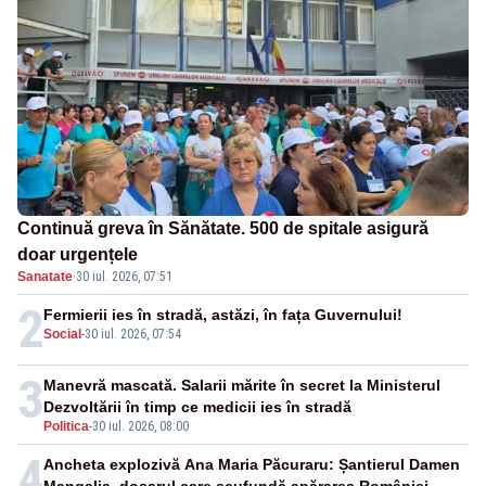
Continuă greva în Sănătate. 500 de spitale asigură
doar urgențele
Sanatate
·
30 iul. 2026, 07:51
2
Fermierii ies în stradă, astăzi, în fața Guvernului!
Social
-
30 iul. 2026, 07:54
3
Manevră mascată. Salarii mărite în secret la Ministerul
Dezvoltării în timp ce medicii ies în stradă
Politica
-
30 iul. 2026, 08:00
4
Ancheta explozivă Ana Maria Păcuraru: Șantierul Damen