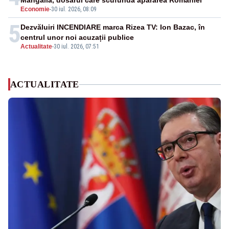
Mangalia, dosarul care scufundă apărarea României
Economie
-
30 iul. 2026, 08:09
5
Dezvăluiri INCENDIARE marca Rizea TV: Ion Bazac, în
centrul unor noi acuzații publice
Actualitate
-
30 iul. 2026, 07:51
ACTUALITATE