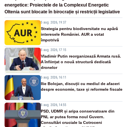
energetice: Proiectele de la Complexul Energetic
Oltenia sunt blocate în birocrație și restricții legislative
5 aug. 2026, 19:37
Strategia pentru biodiversitate nu apără
interesele României. AUR a votat
împotrivă
5 aug. 2026, 17:15
Vladimir Putin reorganizează Armata rusă.
A înființat o nouă structură dedicată
dronelor
5 aug. 2026, 16:11
Ilie Bolojan, discuții cu mediul de afaceri
despre economie, taxe și reformele fiscale
5 aug. 2026, 14:55
PSD, UDMR și aripa conservatoare din
PNL ar putea forma noul Guvern.
Consultări cruciale la Cotroceni