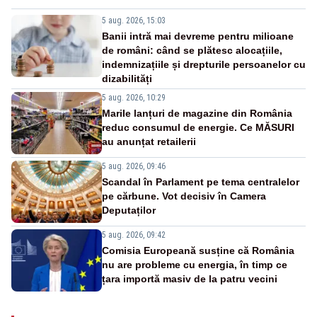
5 aug. 2026, 15:03
Banii intră mai devreme pentru milioane
de români: când se plătesc alocațiile,
indemnizațiile și drepturile persoanelor cu
dizabilități
5 aug. 2026, 10:29
Marile lanțuri de magazine din România
reduc consumul de energie. Ce MĂSURI
au anunțat retailerii
5 aug. 2026, 09:46
Scandal în Parlament pe tema centralelor
pe cărbune. Vot decisiv în Camera
Deputaților
5 aug. 2026, 09:42
Comisia Europeană susține că România
nu are probleme cu energia, în timp ce
țara importă masiv de la patru vecini