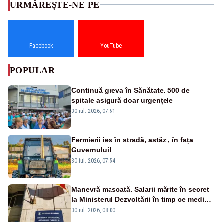
URMĂREȘTE-NE PE
Facebook
YouTube
POPULAR
Continuă greva în Sănătate. 500 de
spitale asigură doar urgențele
30 iul. 2026, 07:51
Fermierii ies în stradă, astăzi, în fața
Guvernului!
30 iul. 2026, 07:54
Manevră mascată. Salarii mărite în secret
la Ministerul Dezvoltării în timp ce medicii
ies în stradă
30 iul. 2026, 08:00