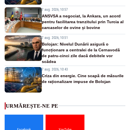
7 aug. 2026, 10:57
ANSVSA a negociat, la Ankara, un acord
pentru facilitarea tranzitului prin Turcia al
carcaselor de ovine și bovine
7 aug. 2026, 10:51
Bolojan: Nivelul Dunării asigură o
funcționare a centralei de la Cernavodă
de patru-cinci zile dacă debitele vor
scădea
7 aug. 2026, 10:43
Criza din energie. Cine scapă de măsurile
de raționalizare impuse de Bolojan
URMĂREȘTE-NE PE
Facebook
YouTube