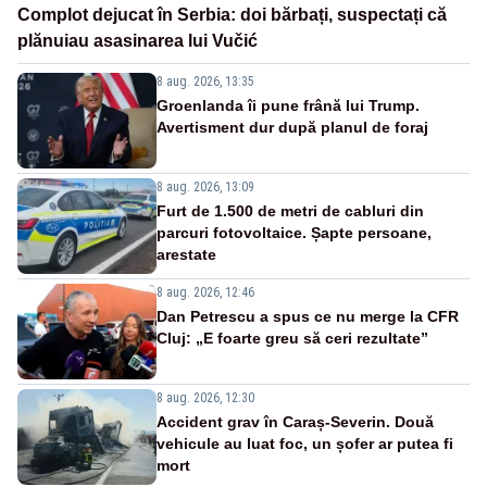
Complot dejucat în Serbia: doi bărbați, suspectați că
plănuiau asasinarea lui Vučić
8 aug. 2026, 13:35
Groenlanda îi pune frână lui Trump.
Avertisment dur după planul de foraj
8 aug. 2026, 13:09
Furt de 1.500 de metri de cabluri din
parcuri fotovoltaice. Șapte persoane,
arestate
8 aug. 2026, 12:46
Dan Petrescu a spus ce nu merge la CFR
Cluj: „E foarte greu să ceri rezultate”
8 aug. 2026, 12:30
Accident grav în Caraș-Severin. Două
vehicule au luat foc, un șofer ar putea fi
mort