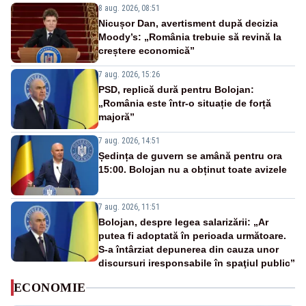
8 aug. 2026, 08:51
Nicușor Dan, avertisment după decizia
Moody’s: „România trebuie să revină la
creștere economică”
7 aug. 2026, 15:26
PSD, replică dură pentru Bolojan:
„România este într-o situație de forță
majoră”
7 aug. 2026, 14:51
Ședința de guvern se amână pentru ora
15:00. Bolojan nu a obținut toate avizele
7 aug. 2026, 11:51
Bolojan, despre legea salarizării: „Ar
putea fi adoptată în perioada următoare.
S-a întârziat depunerea din cauza unor
discursuri iresponsabile în spaţiul public”
ECONOMIE