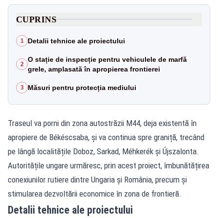
CUPRINS
Detalii tehnice ale proiectului
1
O stație de inspecție pentru vehiculele de marfă
2
grele, amplasată în apropierea frontierei
Măsuri pentru protecția mediului
3
Traseul va porni din zona autostrăzii M44, deja existentă în
apropiere de Békéscsaba, și va continua spre graniță, trecând
pe lângă localitățile Doboz, Sarkad, Méhkerék și Újszalonta.
Autoritățile ungare urmăresc, prin acest proiect, îmbunătățirea
conexiunilor rutiere dintre Ungaria și România, precum și
stimularea dezvoltării economice în zona de frontieră.
Detalii tehnice ale proiectului