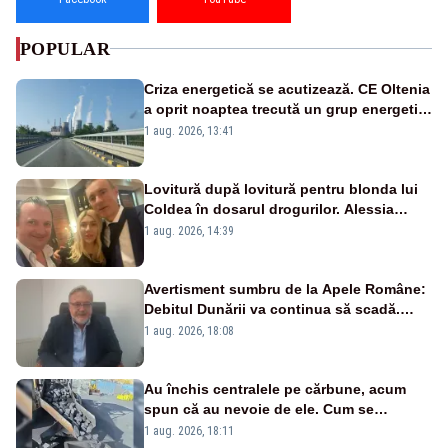
POPULAR
Criza energetică se acutizează. CE Oltenia
a oprit noaptea trecută un grup energetic
de la Rovinari
1 aug. 2026, 13:41
Lovitură după lovitură pentru blonda lui
Coldea în dosarul drogurilor. Alessia
Păcuraru explică decizia magistraților
1 aug. 2026, 14:39
Avertisment sumbru de la Apele Române:
Debitul Dunării va continua să scadă.
Cernavodă s-ar putea închide în 4 zile
1 aug. 2026, 18:08
Au închis centralele pe cărbune, acum
spun că au nevoie de ele. Cum se
pasează vina în plină criză energetică
1 aug. 2026, 18:11