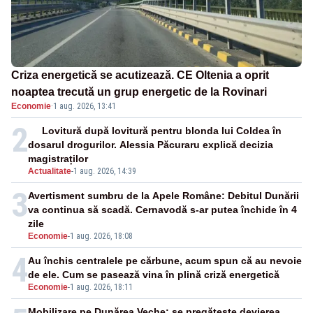
Criza energetică se acutizează. CE Oltenia a oprit
noaptea trecută un grup energetic de la Rovinari
Economie
·
1 aug. 2026, 13:41
2
Lovitură după lovitură pentru blonda lui Coldea în
dosarul drogurilor. Alessia Păcuraru explică decizia
magistraților
Actualitate
-
1 aug. 2026, 14:39
3
Avertisment sumbru de la Apele Române: Debitul Dunării
va continua să scadă. Cernavodă s-ar putea închide în 4
zile
Economie
-
1 aug. 2026, 18:08
4
Au închis centralele pe cărbune, acum spun că au nevoie
de ele. Cum se pasează vina în plină criză energetică
Economie
-
1 aug. 2026, 18:11
Mobilizare pe Dunărea Veche: se pregătește devierea