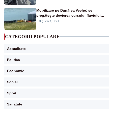
Mobilizare pe Dunărea Veche: se
pregătește devierea cursului fluviului
către Cernavodă – VIDEO
1 aug. 2026, 13:38
CATEGORII POPULARE
Actualitate
Politica
Economie
Social
Sport
Sanatate