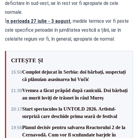
deficitare în sud-vest, iar în rest vor fi apropiate de cele
normale.
Î
n perioada 27 iulie - 3 august
, mediile termice vor fi peste
cele specifice perioadei în jumătatea vestică a ţării, iar în
celelalte regiuni vor fi, în general, apropiate de normal.
CITEȘTE ȘI
Complot dejucat în Serbia: doi bărbați, suspectați
15:50
că plănuiau asasinarea lui Vučić
Vremea a făcut prăpăd după caniculă. Doi bărbați
21:39
au murit loviți de trăsnet în râul Mureș
Start spectaculos la UNTOLD 2026. Artistul-
20:17
surpriză care deschide prima seară de festival
Planul decisiv pentru salvarea Reactorului 2 de la
19:56
Cernavodă. Cum vor fi scufundate barjele în