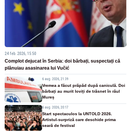
24 feb. 2026, 15:50
Complot dejucat în Serbia: doi bărbați, suspectați că
plănuiau asasinarea lui Vučić
6 aug. 2026, 21:39
Vremea a făcut prăpăd după caniculă. Doi
bărbați au murit loviți de trăsnet în râul
Mureș
6 aug. 2026, 20:17
Start spectaculos la UNTOLD 2026.
Artistul-surpriză care deschide prima
seară de festival