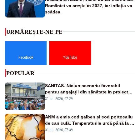
României va crește în 2027, iar inflația va
scădea
URMĂREȘTE-NE PE
Facebook
YouTube
POPULAR
SANITAS: Niciun scenariu favorabil
pentru angajații din sănătate în proiectul
Legii salarizării
31 iul. 2026, 07:29
ANM a emis cod galben și cod portocaliu
de caniculă. Temperaturile urcă până la 38
de grade, iar nopțile devin tropicale
31 iul. 2026, 07:39