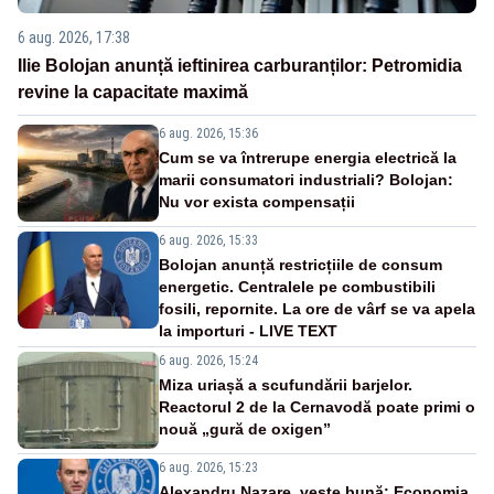
6 aug. 2026, 17:38
Ilie Bolojan anunță ieftinirea carburanților: Petromidia
revine la capacitate maximă
6 aug. 2026, 15:36
Cum se va întrerupe energia electrică la
marii consumatori industriali? Bolojan:
Nu vor exista compensații
6 aug. 2026, 15:33
Bolojan anunță restricțiile de consum
energetic. Centralele pe combustibili
fosili, repornite. La ore de vârf se va apela
la importuri - LIVE TEXT
6 aug. 2026, 15:24
Miza uriașă a scufundării barjelor.
Reactorul 2 de la Cernavodă poate primi o
nouă „gură de oxigen”
6 aug. 2026, 15:23
Alexandru Nazare, veste bună: Economia