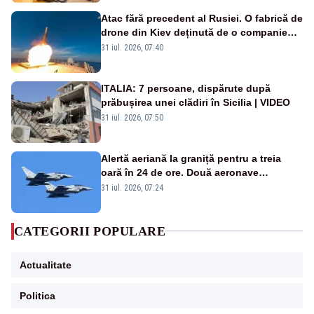
Atac fără precedent al Rusiei. O fabrică de
drone din Kiev deținută de o companie
americană, distrusă de o rachetă
31 iul. 2026, 07:40
rusească
ITALIA: 7 persoane, dispărute după
prăbușirea unei clădiri în Sicilia | VIDEO
31 iul. 2026, 07:50
Alertă aeriană la graniță pentru a treia
oară în 24 de ore. Două aeronave
Eurofighter britanice au fost ridicate de la
31 iul. 2026, 07:24
sol
CATEGORII POPULARE
Actualitate
Politica