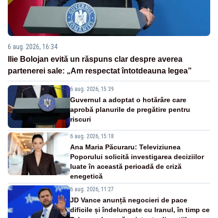
6 aug. 2026, 16:34
Ilie Bolojan evită un răspuns clar despre averea
partenerei sale: „Am respectat întotdeauna legea”
6 aug. 2026, 15:39
Guvernul a adoptat o hotărâre care
aprobă planurile de pregătire pentru
riscuri
6 aug. 2026, 15:18
Ana Maria Păcuraru: Televiziunea
Poporului solicită investigarea deciziilor
luate în această perioadă de criză
enegetică
6 aug. 2026, 11:27
JD Vance anunță negocieri de pace
dificile și îndelungate cu Iranul, în timp ce