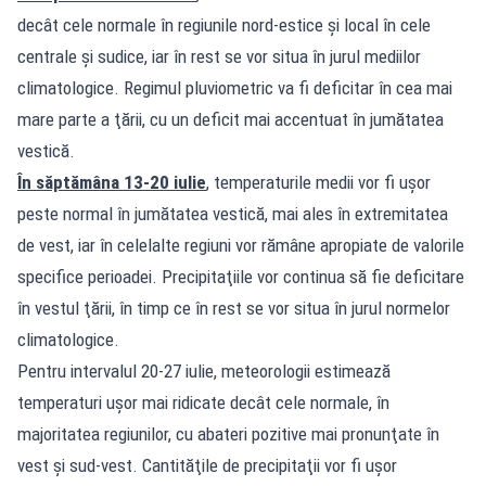
decât cele normale în regiunile nord-estice şi local în cele
centrale şi sudice, iar în rest se vor situa în jurul mediilor
climatologice. Regimul pluviometric va fi deficitar în cea mai
mare parte a ţării, cu un deficit mai accentuat în jumătatea
vestică.
În săptămâna 13-20 iulie
, temperaturile medii vor fi uşor
peste normal în jumătatea vestică, mai ales în extremitatea
de vest, iar în celelalte regiuni vor rămâne apropiate de valorile
specifice perioadei. Precipitaţiile vor continua să fie deficitare
în vestul ţării, în timp ce în rest se vor situa în jurul normelor
climatologice.
Pentru intervalul 20-27 iulie, meteorologii estimează
temperaturi uşor mai ridicate decât cele normale, în
majoritatea regiunilor, cu abateri pozitive mai pronunţate în
vest şi sud-vest. Cantităţile de precipitaţii vor fi uşor