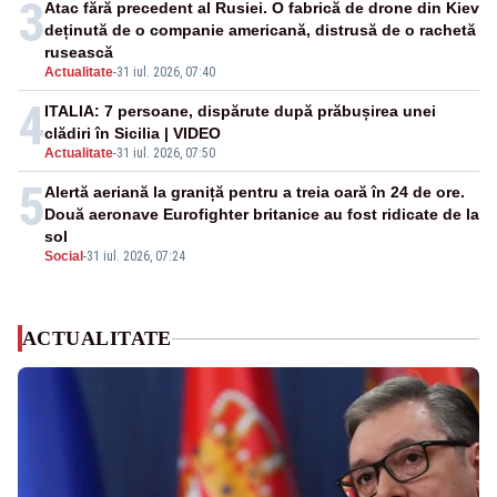
3
Atac fără precedent al Rusiei. O fabrică de drone din Kiev
deținută de o companie americană, distrusă de o rachetă
rusească
Actualitate
-
31 iul. 2026, 07:40
4
ITALIA: 7 persoane, dispărute după prăbușirea unei
clădiri în Sicilia | VIDEO
Actualitate
-
31 iul. 2026, 07:50
5
Alertă aeriană la graniță pentru a treia oară în 24 de ore.
Două aeronave Eurofighter britanice au fost ridicate de la
sol
Social
-
31 iul. 2026, 07:24
ACTUALITATE