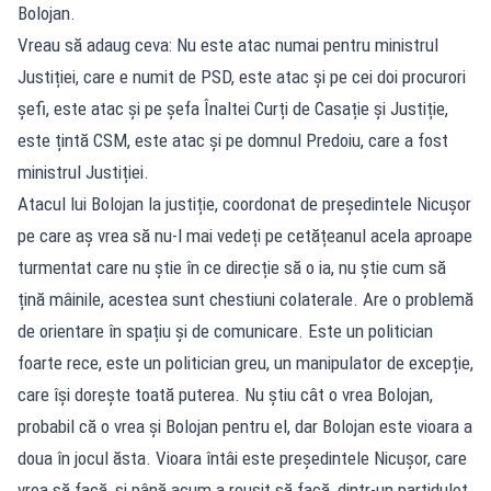
Bolojan.
Vreau să adaug ceva: Nu este atac numai pentru ministrul
Justiției, care e numit de PSD, este atac și pe cei doi procurori
șefi, este atac și pe șefa Înaltei Curți de Casație și Justiție,
este țintă CSM, este atac și pe domnul Predoiu, care a fost
ministrul Justiției.
Atacul lui Bolojan la justiție, coordonat de președintele Nicușor
pe care aș vrea să nu-l mai vedeți pe cetățeanul acela aproape
turmentat care nu știe în ce direcție să o ia, nu știe cum să
țină mâinile, acestea sunt chestiuni colaterale. Are o problemă
de orientare în spațiu și de comunicare. Este un politician
foarte rece, este un politician greu, un manipulator de excepție,
care își dorește toată puterea. Nu știu cât o vrea Bolojan,
probabil că o vrea și Bolojan pentru el, dar Bolojan este vioara a
doua în jocul ăsta. Vioara întâi este președintele Nicușor, care
vrea să facă, și până acum a reușit să facă, dintr-un partiduleț