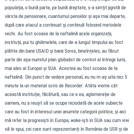
populația, o bună parte, pe bună dreptate, s-a simțit jignită de
vârsta de pensionare, cuantumul pensiilor și așa mai departe,
după care atacul a continuat și continuă folosind metodele
vechi. Au fost scoase de la naftalină acele organizații,
instituții, pui tu ghilimelele, care de-a lungul timpului au fost
plătite din banii USAID și banii Soros, bineînțeles, au făcut
parte din așa-numitul plan globalist de control al întregii lumi,
mai ales al Europei și SUA. Acestea au fost scoase de la
naftalină. Din punct de vedere personal, eu nu m-aș uita nici 5
minute la un material scris de Recorder. Atâta vreme cât
această instituție, făcătură, sau ce e ea, aglomerație de
oameni, nu a reușit să se ocupe niciodată de acele subiecte
care au fost în interesul unei anumite categorii politice, și aici
mă refer la progresiști în Europa, woke-iști în SUA sau cum vrei
să le spui, cei care sunt reprezentanți în România de USR și de