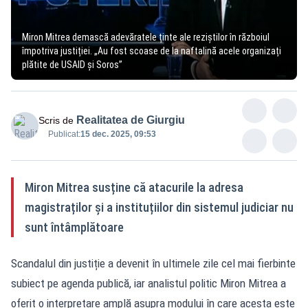
Miron Mitrea demască adevăratele ținte ale reziștilor în războiul
împotriva justiției. „Au fost scoase de la naftalină acele organizați
plătite de USAID și Soros”
Realitatea de Giurgiu
Scris de
Publicat:
15 dec. 2025, 09:53
Miron Mitrea susține că atacurile la adresa
magistraților și a instituțiilor din sistemul judiciar nu
sunt întâmplătoare
Scandalul din justiție a devenit în ultimele zile cel mai fierbinte
subiect pe agenda publică, iar analistul politic Miron Mitrea a
oferit o interpretare amplă asupra modului în care acesta este