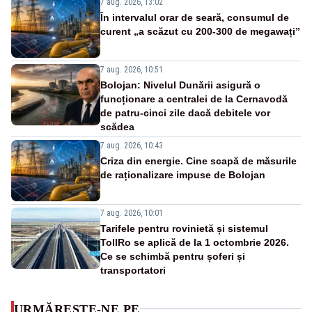
7 aug. 2026, 13:02
În intervalul orar de seară, consumul de
curent „a scăzut cu 200-300 de megawați”
7 aug. 2026, 10:51
Bolojan: Nivelul Dunării asigură o
funcționare a centralei de la Cernavodă
de patru-cinci zile dacă debitele vor
scădea
7 aug. 2026, 10:43
Criza din energie. Cine scapă de măsurile
de raționalizare impuse de Bolojan
7 aug. 2026, 10:01
Tarifele pentru rovinietă și sistemul
TollRo se aplică de la 1 octombrie 2026.
Ce se schimbă pentru șoferi și
transportatori
URMĂREȘTE-NE PE