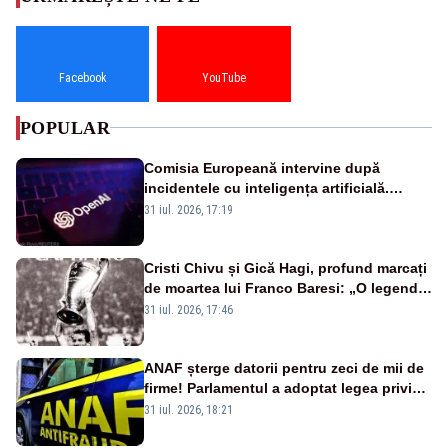
Facebook
YouTube
POPULAR
Comisia Europeană intervine după
incidentele cu inteligența artificială.
OpenAI și Anthropic, vizate
31 iul. 2026, 17:19
Cristi Chivu și Gică Hagi, profund marcați
de moartea lui Franco Baresi: „O legendă
a fotbalului mondial”
31 iul. 2026, 17:46
ANAF șterge datorii pentru zeci de mii de
firme! Parlamentul a adoptat legea privind
amnistia fiscală
31 iul. 2026, 18:21