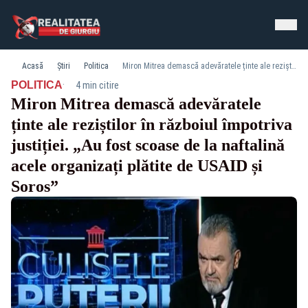
Acasă
Știri
Politica
Miron Mitrea demască adevăratele ținte ale reziștilor în războiul împotriva justiției. „Au fost scoase de la naftalină acele organizați plătite de USAID și Soros”
·
POLITICA
4 min citire
Miron Mitrea demască adevăratele
ținte ale reziștilor în războiul împotriva
justiției. „Au fost scoase de la naftalină
acele organizați plătite de USAID și
Soros”