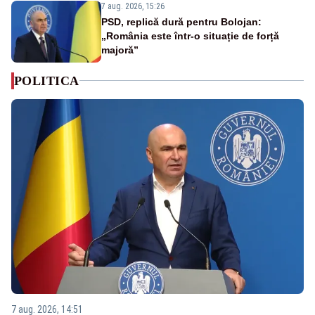
7 aug. 2026, 15:26
PSD, replică dură pentru Bolojan:
„România este într-o situație de forță
majoră”
POLITICA
7 aug. 2026, 14:51