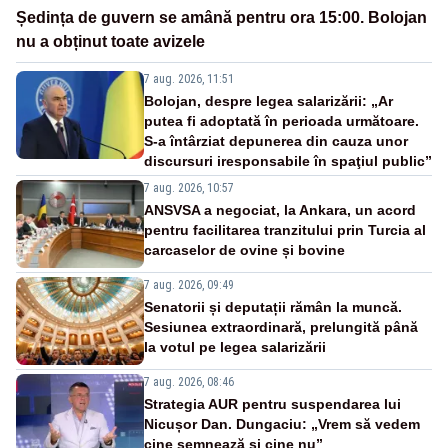
Ședința de guvern se amână pentru ora 15:00. Bolojan
nu a obținut toate avizele
7 aug. 2026, 11:51
Bolojan, despre legea salarizării: „Ar
putea fi adoptată în perioada următoare.
S-a întârziat depunerea din cauza unor
discursuri iresponsabile în spaţiul public”
7 aug. 2026, 10:57
ANSVSA a negociat, la Ankara, un acord
pentru facilitarea tranzitului prin Turcia al
carcaselor de ovine și bovine
7 aug. 2026, 09:49
Senatorii și deputații rămân la muncă.
Sesiunea extraordinară, prelungită până
la votul pe legea salarizării
7 aug. 2026, 08:46
Strategia AUR pentru suspendarea lui
Nicușor Dan. Dungaciu: „Vrem să vedem
cine semnează și cine nu”