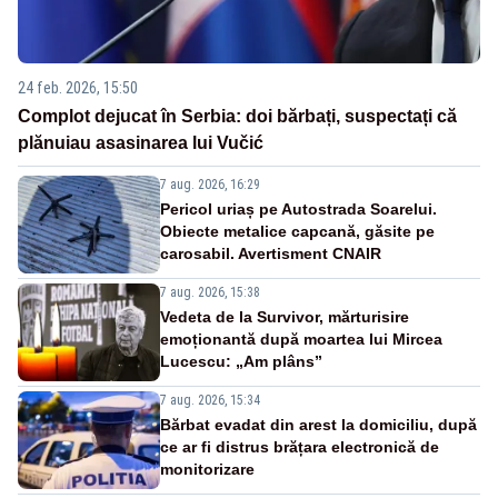
24 feb. 2026, 15:50
Complot dejucat în Serbia: doi bărbați, suspectați că
plănuiau asasinarea lui Vučić
7 aug. 2026, 16:29
Pericol uriaș pe Autostrada Soarelui.
Obiecte metalice capcană, găsite pe
carosabil. Avertisment CNAIR
7 aug. 2026, 15:38
Vedeta de la Survivor, mărturisire
emoționantă după moartea lui Mircea
Lucescu: „Am plâns”
7 aug. 2026, 15:34
Bărbat evadat din arest la domiciliu, după
ce ar fi distrus brățara electronică de
monitorizare