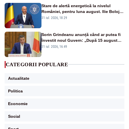
Stare de alertă energetică la nivelul
României, pentru luna august. Ilie Bolojan
a anunțat importuri și posibile restricții –
31 iul. 2026, 18:29
VIDEO
Sorin Grindeanu anunță când ar putea fi
învestit noul Guvern: „După 15 august
sunt șanse mai mari”
31 iul. 2026, 16:49
CATEGORII POPULARE
Actualitate
Politica
Economie
Social
Sport