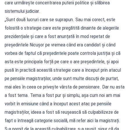
care urmărește concentrarea puterii politice și slăbirea
sistemului judiciar.
„Sunt două lucruri care se suprapun. Sau mai corect, este
folosită o strategie care este pregătită dinainte de alegerile
prezidențiale și care a fost anunțată în mod repetat de
președintele Nicușor pe vremea când era candidat și când
vorbea de faptul că președintele poate controla justiția și că
asta este principala forță pe care o are președintele, și apoi
pusă în practică această strategie care a început prin atacul
pe pensiile magistraților, unde sunt multe discuții de purtat,
mai ales în ceea ce privește vârsta de pensionare. Dar nu asta
a fost tema. Tema a fost pur și simplu, așa cum noi am mai
vorbit în emisiune când a început acest atac pe pensiile
magistraților, ideea a fost să reușească să culpabilizeze de
fapt o întreagă categorie socială, mă refer aici la magistrați.
S-a pornit de la această culpabilizare, s-a reușit, sigur că da,