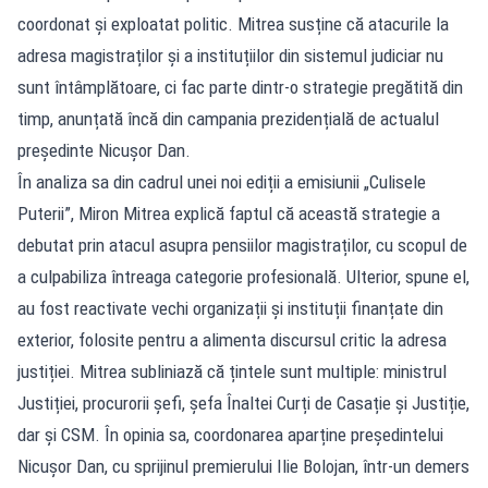
coordonat și exploatat politic. Mitrea susține că atacurile la
adresa magistraților și a instituțiilor din sistemul judiciar nu
sunt întâmplătoare, ci fac parte dintr-o strategie pregătită din
timp, anunțată încă din campania prezidențială de actualul
președinte Nicușor Dan.
În analiza sa din cadrul unei noi ediții a emisiunii „Culisele
Puterii”, Miron Mitrea explică faptul că această strategie a
debutat prin atacul asupra pensiilor magistraților, cu scopul de
a culpabiliza întreaga categorie profesională. Ulterior, spune el,
au fost reactivate vechi organizații și instituții finanțate din
exterior, folosite pentru a alimenta discursul critic la adresa
justiției. Mitrea subliniază că țintele sunt multiple: ministrul
Justiției, procurorii șefi, șefa Înaltei Curți de Casație și Justiție,
dar și CSM. În opinia sa, coordonarea aparține președintelui
Nicușor Dan, cu sprijinul premierului Ilie Bolojan, într-un demers