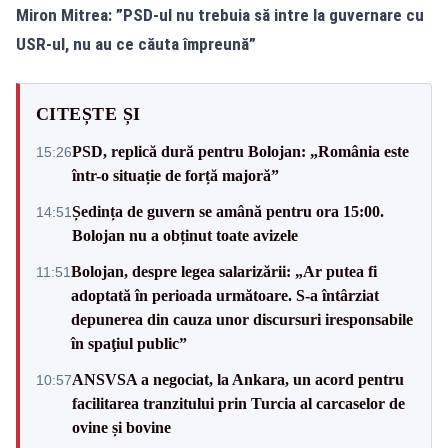
Miron Mitrea: ”PSD-ul nu trebuia să intre la guvernare cu
USR-ul, nu au ce căuta împreună”
CITEȘTE ȘI
PSD, replică dură pentru Bolojan: „România este
15:26
într-o situație de forță majoră”
Ședința de guvern se amână pentru ora 15:00.
14:51
Bolojan nu a obținut toate avizele
Bolojan, despre legea salarizării: „Ar putea fi
11:51
adoptată în perioada următoare. S-a întârziat
depunerea din cauza unor discursuri iresponsabile
în spaţiul public”
ANSVSA a negociat, la Ankara, un acord pentru
10:57
facilitarea tranzitului prin Turcia al carcaselor de
ovine și bovine