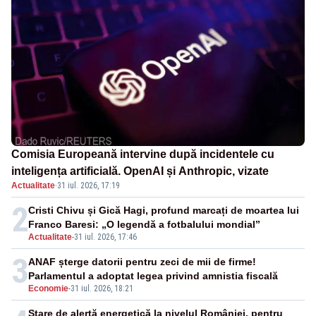
Comisia Europeană intervine după incidentele cu
inteligența artificială. OpenAI și Anthropic, vizate
Actualitate
·
31 iul. 2026, 17:19
2
Cristi Chivu și Gică Hagi, profund marcați de moartea lui
Franco Baresi: „O legendă a fotbalului mondial”
Actualitate
-
31 iul. 2026, 17:46
3
ANAF șterge datorii pentru zeci de mii de firme!
Parlamentul a adoptat legea privind amnistia fiscală
Economie
-
31 iul. 2026, 18:21
Stare de alertă energetică la nivelul României, pentru