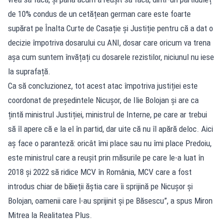
de 10% condus de un cetățean german care este foarte
supărat pe Înalta Curte de Casație și Justiție pentru că a dat o
decizie împotriva dosarului cu ANI, dosar care oricum va trena
așa cum suntem învățați cu dosarele rezistilor, niciunul nu iese
la suprafață.
Ca să concluzionez, tot acest atac împotriva justiției este
coordonat de președintele Nicușor, de Ilie Bolojan și are ca
țintă ministrul Justiției, ministrul de Interne, pe care ar trebui
să îl apere că e la el în partid, dar uite că nu îl apără deloc. Aici
aș face o paranteză: oricât îmi place sau nu îmi place Predoiu,
este ministrul care a reușit prin măsurile pe care le-a luat în
2018 și 2022 să ridice MCV în România, MCV care a fost
introdus chiar de băieții ăștia care îi sprijină pe Nicușor și
Bolojan, oamenii care l-au sprijinit și pe Băsescu”, a spus Miron
Mitrea la Realitatea Plus.