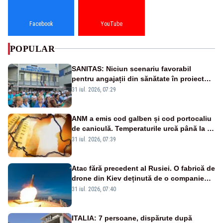
Facebook
YouTube
POPULAR
SANITAS: Niciun scenariu favorabil
pentru angajații din sănătate în proiectul
Legii salarizării
31 iul. 2026, 07:29
ANM a emis cod galben și cod portocaliu
de caniculă. Temperaturile urcă până la 38
de grade, iar nopțile devin tropicale
31 iul. 2026, 07:39
Atac fără precedent al Rusiei. O fabrică de
drone din Kiev deținută de o companie
americană, distrusă de o rachetă
31 iul. 2026, 07:40
rusească
ITALIA: 7 persoane, dispărute după