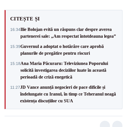
CITEȘTE ȘI
Ilie Bolojan evită un răspuns clar despre averea
16:34
partenerei sale: „Am respectat întotdeauna legea”
Guvernul a adoptat o hotărâre care aprobă
15:39
planurile de pregătire pentru riscuri
Ana Maria Păcuraru: Televiziunea Poporului
15:18
solicită investigarea deciziilor luate în această
perioadă de criză enegetică
JD Vance anunță negocieri de pace dificile și
11:27
îndelungate cu Iranul, în timp ce Teheranul neagă
existența discuțiilor cu SUA