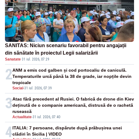
SANITAS: Niciun scenariu favorabil pentru angajații
din sănătate în proiectul Legii salarizării
Sanatate
·
31 iul. 2026, 07:29
2
ANM a emis cod galben și cod portocaliu de caniculă.
Temperaturile urcă până la 38 de grade, iar nopțile devin
tropicale
Social
-
31 iul. 2026, 07:39
3
Atac fără precedent al Rusiei. O fabrică de drone din Kiev
deținută de o companie americană, distrusă de o rachetă
rusească
Actualitate
-
31 iul. 2026, 07:40
4
ITALIA: 7 persoane, dispărute după prăbușirea unei
clădiri în Sicilia | VIDEO