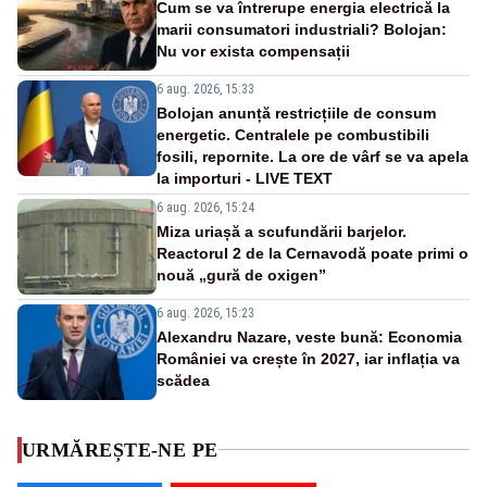
Cum se va întrerupe energia electrică la
marii consumatori industriali? Bolojan:
Nu vor exista compensații
6 aug. 2026, 15:33
Bolojan anunță restricțiile de consum
energetic. Centralele pe combustibili
fosili, repornite. La ore de vârf se va apela
la importuri - LIVE TEXT
6 aug. 2026, 15:24
Miza uriașă a scufundării barjelor.
Reactorul 2 de la Cernavodă poate primi o
nouă „gură de oxigen”
6 aug. 2026, 15:23
Alexandru Nazare, veste bună: Economia
României va crește în 2027, iar inflația va
scădea
URMĂREȘTE-NE PE