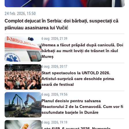
24 feb. 2026, 15:50
Complot dejucat în Serbia: doi bărbați, suspectați că
plănuiau asasinarea lui Vučić
6 aug. 2026, 21:39
Vremea a făcut prăpăd după caniculă. Doi
bărbați au murit loviți de trăsnet în râul
Mureș
6 aug. 2026, 20:17
Start spectaculos la UNTOLD 2026.
Artistul-surpriză care deschide prima
seară de festival
6 aug. 2026, 19:56
Planul decisiv pentru salvarea
Reactorului 2 de la Cernavodă. Cum vor fi
scufundate barjele în Dunăre
6 aug. 2026, 19:19
Loto 6/49, 6 august 2026. Numerele