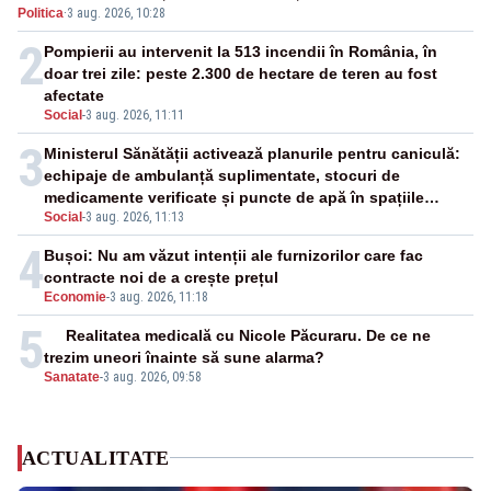
Politica
·
3 aug. 2026, 10:28
partidele după 15 august
2
Pompierii au intervenit la 513 incendii în România, în
doar trei zile: peste 2.300 de hectare de teren au fost
afectate
Social
-
3 aug. 2026, 11:11
3
Ministerul Sănătății activează planurile pentru caniculă:
echipaje de ambulanță suplimentate, stocuri de
medicamente verificate și puncte de apă în spațiile
Social
-
3 aug. 2026, 11:13
publice
4
Bușoi: Nu am văzut intenții ale furnizorilor care fac
contracte noi de a crește prețul
Economie
-
3 aug. 2026, 11:18
5
Realitatea medicală cu Nicole Păcuraru. De ce ne
trezim uneori înainte să sune alarma?
Sanatate
-
3 aug. 2026, 09:58
ACTUALITATE