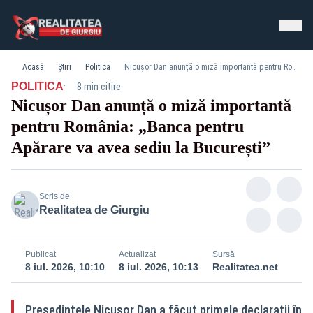
Acasă
Știri
Politica
Nicușor Dan anunță o miză importantă pentru România: „Banca pentru Apărare va avea sediu la București”
·
POLITICA
8 min citire
Nicușor Dan anunță o miză importantă
pentru România: „Banca pentru
Apărare va avea sediu la București”
Scris de
Realitatea de Giurgiu
Publicat
Actualizat
Sursă
8 iul. 2026, 10:10
8 iul. 2026, 10:13
Realitatea.net
Președintele Nicușor Dan a făcut primele declarații în