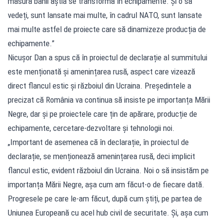
măsură banii ăștia se transformă în echipamente. Și o să
vedeți, sunt lansate mai multe, în cadrul NATO, sunt lansate
mai multe astfel de proiecte care să dinamizeze producția de
echipamente.”
Nicușor Dan a spus că în proiectul de declarație al summitului
este menționată și amenințarea rusă, aspect care vizează
direct flancul estic și războiul din Ucraina. Președintele a
precizat că România va continua să insiste pe importanța Mării
Negre, dar și pe proiectele care țin de apărare, producție de
echipamente, cercetare-dezvoltare și tehnologii noi.
„Important de asemenea că în declarație, în proiectul de
declarație, se menționează amenințarea rusă, deci implicit
flancul estic, evident războiul din Ucraina. Noi o să insistăm pe
importanța Mării Negre, așa cum am făcut-o de fiecare dată.
Progresele pe care le-am făcut, după cum știți, pe partea de
Uniunea Europeană cu acel hub civil de securitate. Și, așa cum