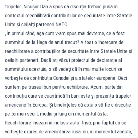
trupelor. Nicușor Dan a spus că discuția trebuie pusă în
contextul reechilibrării contribuțiilor de securitate între Statele
Unite și ceilalți parteneri NATO.
„În primul rând, așa cum v-am spus mai devreme, ce a fost
summitul de la Haga de anul trecut? A fost o încercare de
reechilibrare a contribuțiilor de securitate între Statele Unite și
ceilalți parteneri. Dacă ați văzut proiectul de declarație al
summitului acestuia, o să vedeți că în mai multe locuri se
vorbește de contribuția Canadei și a statelor europene. Deci
suntem pe traseul bun pentru echilibrare. Acum, parte din
contribuția care se cuantifică în bani este și prezența trupelor
americane în Europa. Și bineînțeles că asta o să fie o discuție
pe termen scurt, mediu și lung din momentul ăsta.
Reechilibrare înseamnă inclusiv asta. Însă, prin faptul că se
vorbește expres de amenințarea rusă, eu, în momentul acesta,