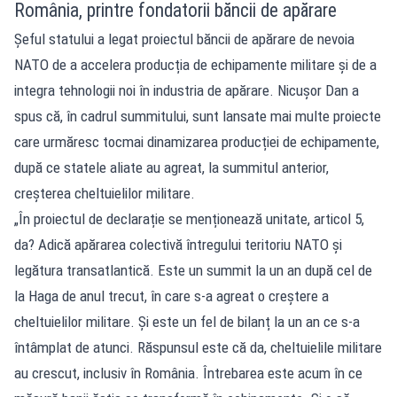
România, printre fondatorii băncii de apărare
Șeful statului a legat proiectul băncii de apărare de nevoia
NATO de a accelera producția de echipamente militare și de a
integra tehnologii noi în industria de apărare. Nicușor Dan a
spus că, în cadrul summitului, sunt lansate mai multe proiecte
care urmăresc tocmai dinamizarea producției de echipamente,
după ce statele aliate au agreat, la summitul anterior,
creșterea cheltuielilor militare.
„În proiectul de declarație se menționează unitate, articol 5,
da? Adică apărarea colectivă întregului teritoriu NATO și
legătura transatlantică. Este un summit la un an după cel de
la Haga de anul trecut, în care s-a agreat o creștere a
cheltuielilor militare. Și este un fel de bilanț la un an ce s-a
întâmplat de atunci. Răspunsul este că da, cheltuielile militare
au crescut, inclusiv în România. Întrebarea este acum în ce