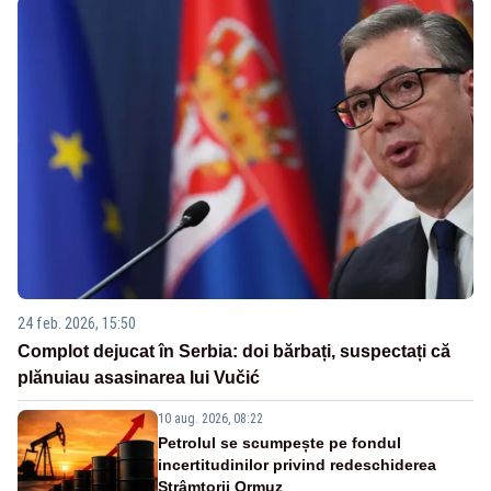
24 feb. 2026, 15:50
Complot dejucat în Serbia: doi bărbați, suspectați că
plănuiau asasinarea lui Vučić
10 aug. 2026, 08:22
Petrolul se scumpește pe fondul
incertitudinilor privind redeschiderea
Strâmtorii Ormuz