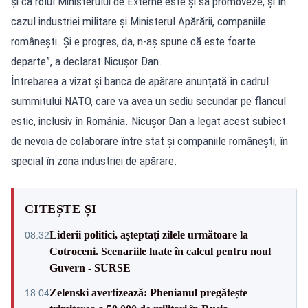
și că rolul Ministerului de Externe este și să promoveze, și în
cazul industriei militare și Ministerul Apărării, companiile
românești. Și e progres, da, n-aș spune că este foarte
departe”, a declarat Nicușor Dan.
Întrebarea a vizat și banca de apărare anunțată în cadrul
summitului NATO, care va avea un sediu secundar pe flancul
estic, inclusiv în România. Nicușor Dan a legat acest subiect
de nevoia de colaborare între stat și companiile românești, în
special în zona industriei de apărare.
CITEȘTE ȘI
Liderii politici, așteptați zilele următoare la
08:32
Cotroceni. Scenariile luate în calcul pentru noul
Guvern - SURSE
Zelenski avertizează: Phenianul pregătește
18:04