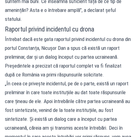
suntem mai buni. Ce înseamnă suficient față de ce tip de
amenințări? Asta e o întrebare amplă”, a declarat șeful
statului.
Raportul privind incidentul cu drona
Întrebat dacă este gata raportul privind incidentul cu drona din
portul Constanța, Nicușor Dan a spus că există un raport
preliminar, dar și un dialog început cu partea ucraineană.
Președintele a precizat că raportul complet va fi finalizat
după ce România va primi răspunsurile solicitate.
„În ceea ce privește incidentul, pe de o parte, există un raport
preliminar în care toate instituțiile au dat toate răspunsurile
care țineau de ele. Apoi întrebările către partea ucraineană au
fost sintetizate, venind de la toate instituțiile, au fost
sintetizate. Și există un dialog care a început cu partea
ucraineană, căreia am și transmis aceste întrebări. Deci în
momentul în care aceste întrebări vor primi răspuns, vom avea