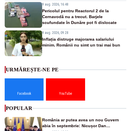
9 aug. 2026, 16:48
Pericolul pentru Reactorul 2 de la
Cernavodă nu a trecut. Barjele
scufundate în Dunăre pot fi dislocate
9 aug. 2026, 09:28
Inflația distruge majorarea salariului
minim. Românii nu simt un trai mai bun
URMĂREȘTE-NE PE
Facebook
YouTube
POPULAR
România ar putea avea un nou Guvern
abia în septembrie: Nicușor Dan