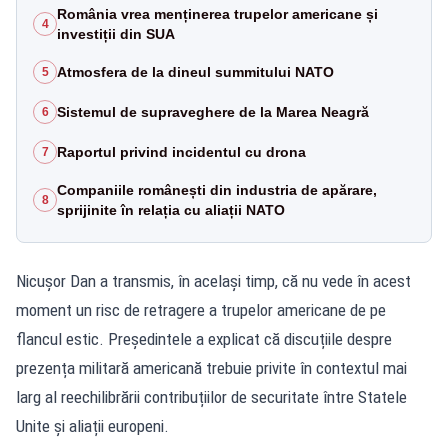
România vrea menținerea trupelor americane și
4
investiții din SUA
Atmosfera de la dineul summitului NATO
5
Sistemul de supraveghere de la Marea Neagră
6
Raportul privind incidentul cu drona
7
Companiile românești din industria de apărare,
8
sprijinite în relația cu aliații NATO
Nicușor Dan a transmis, în același timp, că nu vede în acest
moment un risc de retragere a trupelor americane de pe
flancul estic. Președintele a explicat că discuțiile despre
prezența militară americană trebuie privite în contextul mai
larg al reechilibrării contribuțiilor de securitate între Statele
Unite și aliații europeni.