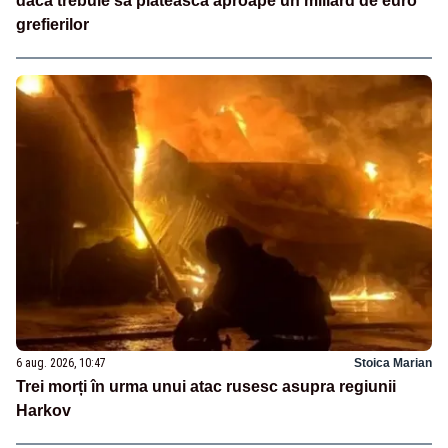
dacă trebuie să plătească aproape un miliard de euro
grefierilor
6 aug. 2026, 10:47
Stoica Marian
Trei morți în urma unui atac rusesc asupra regiunii
Harkov