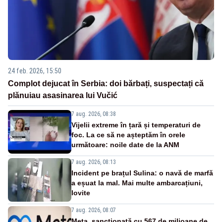
24 feb. 2026, 15:50
Complot dejucat în Serbia: doi bărbați, suspectați că
plănuiau asasinarea lui Vučić
7 aug. 2026, 08:38
Vijelii extreme în țară și temperaturi de
foc. La ce să ne așteptăm în orele
următoare: noile date de la ANM
7 aug. 2026, 08:13
Incident pe brațul Sulina: o navă de marfă
a eșuat la mal. Mai multe ambarcațiuni,
lovite
7 aug. 2026, 08:07
Meta, sancționată cu 567 de milioane de