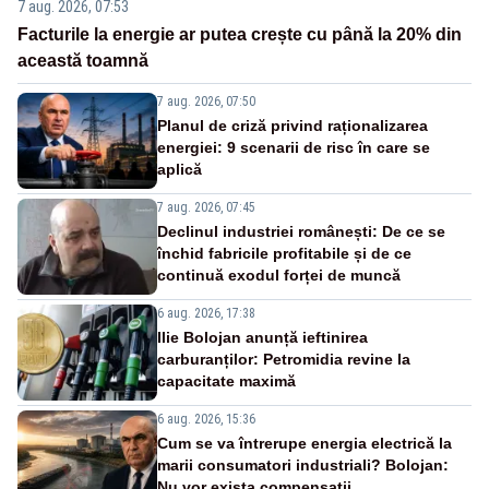
7 aug. 2026, 07:53
Facturile la energie ar putea crește cu până la 20% din
această toamnă
7 aug. 2026, 07:50
Planul de criză privind raționalizarea
energiei: 9 scenarii de risc în care se
aplică
7 aug. 2026, 07:45
Declinul industriei românești: De ce se
închid fabricile profitabile și de ce
continuă exodul forței de muncă
6 aug. 2026, 17:38
Ilie Bolojan anunță ieftinirea
carburanților: Petromidia revine la
capacitate maximă
6 aug. 2026, 15:36
Cum se va întrerupe energia electrică la
marii consumatori industriali? Bolojan:
Nu vor exista compensații