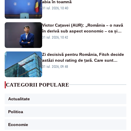
abia în toamnă
31 iul. 2026, 10:40
Victor Cațavei (AUR): „România – o navă
în derivă sub aspect economic – ca și
rezultat al guvernărilor din ultimii 36 de
31 iul. 2026, 10:42
ani”
Zi decisivă pentru România, Fitch decide
astăzi noul rating de țară. Care sunt
efectele retrogradării la categoria „junk”
31 iul. 2026, 09:48
CATEGORII POPULARE
Actualitate
Politica
Economie