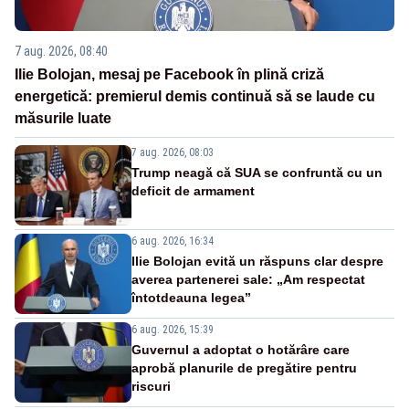
7 aug. 2026, 08:40
Ilie Bolojan, mesaj pe Facebook în plină criză
energetică: premierul demis continuă să se laude cu
măsurile luate
7 aug. 2026, 08:03
Trump neagă că SUA se confruntă cu un
deficit de armament
6 aug. 2026, 16:34
Ilie Bolojan evită un răspuns clar despre
averea partenerei sale: „Am respectat
întotdeauna legea”
6 aug. 2026, 15:39
Guvernul a adoptat o hotărâre care
aprobă planurile de pregătire pentru
riscuri