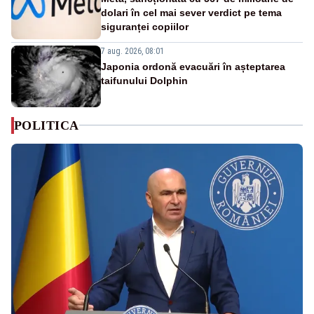
dolari în cel mai sever verdict pe tema
siguranței copiilor
7 aug. 2026, 08:01
Japonia ordonă evacuări în așteptarea
taifunului Dolphin
POLITICA