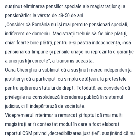
susținut eliminarea pensiilor speciale ale magistraților și a
pensionărilor la vârste de 48-50 de ani.
„Consider că România nu își mai permite pensionari speciali,
indiferent de domeniu. Magistrații trebuie să fie bine plătiți,
chiar foarte bine plătiți, pentru a-și păstra independența, însă
pensionarea timpurie și pensiile uriașe nu reprezintă o garanție
a unei justiții corecte”, a transmis aceasta.
Oana Gheorghiu a subliniat că a susținut mereu independența
justiției și că a participat, ca simplu cetățean, la protestele
pentru apărarea statului de drept. Totodată, ea consideră că
privilegiile nu consolidează încrederea publică în sistemul
judiciar, ci îl îndepărtează de societate.
Vicepremierul interimar a remarcat și faptul că mai mulți
magistrați ar fi contestat modul în care a fost elaborat
raportul CSM privind „decredibilizarea justiției”, susținând că nu