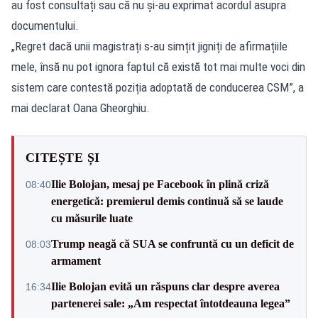
au fost consultați sau că nu și-au exprimat acordul asupra
documentului.
„Regret dacă unii magistrați s-au simțit jigniți de afirmațiile
mele, însă nu pot ignora faptul că există tot mai multe voci din
sistem care contestă poziția adoptată de conducerea CSM”, a
mai declarat Oana Gheorghiu.
CITEȘTE ȘI
Ilie Bolojan, mesaj pe Facebook în plină criză
08:40
energetică: premierul demis continuă să se laude
cu măsurile luate
Trump neagă că SUA se confruntă cu un deficit de
08:03
armament
Ilie Bolojan evită un răspuns clar despre averea
16:34
partenerei sale: „Am respectat întotdeauna legea”