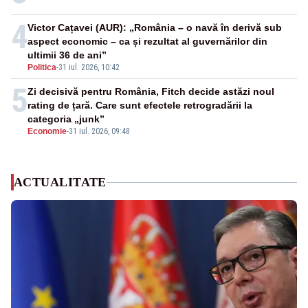
4
Victor Cațavei (AUR): „România – o navă în derivă sub
aspect economic – ca și rezultat al guvernărilor din
ultimii 36 de ani”
Politica
-
31 iul. 2026, 10:42
5
Zi decisivă pentru România, Fitch decide astăzi noul
rating de țară. Care sunt efectele retrogradării la
categoria „junk”
Economie
-
31 iul. 2026, 09:48
ACTUALITATE