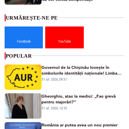
URMĂREȘTE-NE PE
Facebook
YouTube
POPULAR
Guvernul de la Chișinău lovește în
simbolurile identității naționale! Limba
română nu se economisește! Limba
31 iul. 2026, 09:51
română se sărbătorește!
Gheorghiu, atac la medici: „Fac grevă
pentru majorări?”
31 iul. 2026, 10:35
România ar putea avea un nou premier