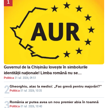
1
Guvernul de la Chișinău lovește în simbolurile
identității naționale! Limba română nu se
Politica
·
31 iul. 2026, 09:51
economisește! Limba română se sărbătorește!
2
Gheorghiu, atac la medici: „Fac grevă pentru majorări?”
Politica
-
31 iul. 2026, 10:35
3
România ar putea avea un nou premier abia în toamnă
Politica
-
31 iul. 2026, 10:40