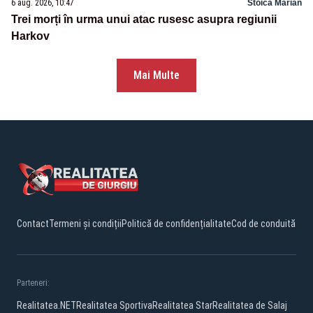
6 aug. 2026, 10:47
Stoica Marian
Trei morți în urma unui atac rusesc asupra regiunii
Harkov
Mai Multe
Contact
Termeni și condiții
Politică de confidențialitate
Cod de conduită
Parteneri:
Realitatea.NET
Realitatea Sportiva
Realitatea Star
Realitatea de Salaj