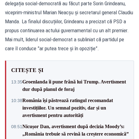
delegația social-democrată au făcut parte Sorin Grindeanu,
viceprim-ministrul Marian Neacşu şi secretarul general Claudiu
Manda. La finalul discuțiilor,
Grindeanu
a precizat că PSD a
propus continuarea actului guvernamental cu un alt premier.
Mai mult, liderul social-democrat a subliniat că partidul pe
care îl conduce ”ar putea trece și în opoziție”.
CITEȘTE ȘI
Groenlanda îi pune frână lui Trump. Avertisment
13:35
dur după planul de foraj
România își păstrează ratingul recomandat
10:38
investițiilor. Un semnal pozitiv, dar și un
avertisment pentru autorități
Nicușor Dan, avertisment după decizia Moody’s:
08:51
„România trebuie să revină la creștere economică”