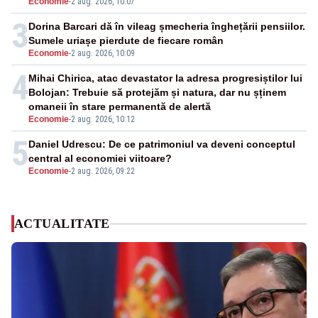
Economie
-
2 aug. 2026, 10:07
3
Dorina Barcari dă în vileag șmecheria înghețării pensiilor.
Sumele uriașe pierdute de fiecare român
Economie
-
2 aug. 2026, 10:09
4
Mihai Chirica, atac devastator la adresa progresiștilor lui
Bolojan: Trebuie să protejăm și natura, dar nu șținem
omaneii în stare permanentă de alertă
Economie
-
2 aug. 2026, 10:12
5
Daniel Udrescu: De ce patrimoniul va deveni conceptul
central al economiei viitoare?
Economie
-
2 aug. 2026, 09:22
ACTUALITATE