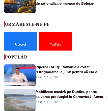
de raționalizare impuse de Bolojan
URMĂREȘTE-NE PE
Facebook
YouTube
POPULAR
Piperea (AUR): România a evitat
retrogradarea la junk pentru că era o
catastrofă pentru bănci și fondurile de
2 aug. 2026, 10:01
pensii
Mobilizare masivă pe Dunăre, pentru
salvarea producției la Cernavodă. Armata
va detona o stâncă și va devia apa
2 aug. 2026, 10:07
fluviului - IMAGINI AERIENE