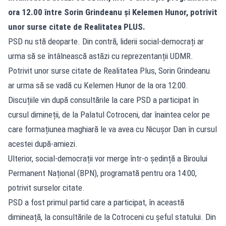
ora 12.00 între Sorin Grindeanu și Kelemen Hunor, potrivit
unor surse citate de Realitatea PLUS.
PSD nu stă deoparte. Din contră, liderii social-democrați ar
urma să se întâlnească astăzi cu reprezentanții UDMR.
Potrivit unor surse citate de Realitatea Plus, Sorin Grindeanu
ar urma să se vadă cu Kelemen Hunor de la ora 12:00.
Discuțiile vin după
consultările
la care PSD a participat în
cursul dimineții, de la Palatul Cotroceni, dar înaintea celor pe
care formațiunea maghiară le va avea cu Nicușor Dan în cursul
acestei după-amiezi.
Ulterior, social-democrații vor merge într-o ședință a Biroului
Permanent Național (BPN), programată pentru ora 14:00,
potrivit surselor citate.
PSD a fost primul partid care a participat, în această
dimineață, la consultările de la Cotroceni cu șeful statului. Din