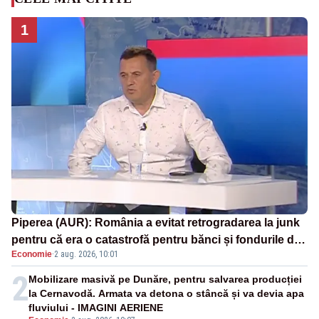
1
Piperea (AUR): România a evitat retrogradarea la junk
pentru că era o catastrofă pentru bănci și fondurile de
Economie
·
2 aug. 2026, 10:01
pensii
2
Mobilizare masivă pe Dunăre, pentru salvarea producției
la Cernavodă. Armata va detona o stâncă și va devia apa
fluviului - IMAGINI AERIENE