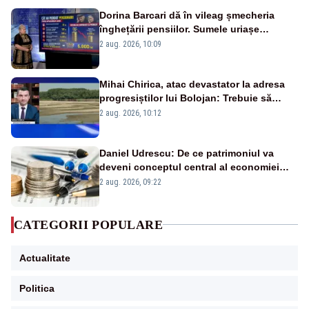
Dorina Barcari dă în vileag șmecheria
înghețării pensiilor. Sumele uriașe
pierdute de fiecare român
2 aug. 2026, 10:09
Mihai Chirica, atac devastator la adresa
progresiștilor lui Bolojan: Trebuie să
protejăm și natura, dar nu șținem omaneii
2 aug. 2026, 10:12
în stare permanentă de alertă
Daniel Udrescu: De ce patrimoniul va
deveni conceptul central al economiei
viitoare?
2 aug. 2026, 09:22
CATEGORII POPULARE
Actualitate
Politica