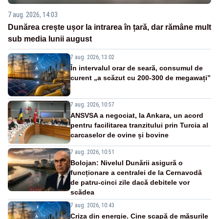
7 aug. 2026, 14:03
Dunărea crește ușor la intrarea în țară, dar rămâne mult
sub media lunii august
7 aug. 2026, 13:02
În intervalul orar de seară, consumul de
curent „a scăzut cu 200-300 de megawați”
7 aug. 2026, 10:57
ANSVSA a negociat, la Ankara, un acord
pentru facilitarea tranzitului prin Turcia al
carcaselor de ovine și bovine
7 aug. 2026, 10:51
Bolojan: Nivelul Dunării asigură o
funcționare a centralei de la Cernavodă
de patru-cinci zile dacă debitele vor
scădea
7 aug. 2026, 10:43
Criza din energie. Cine scapă de măsurile