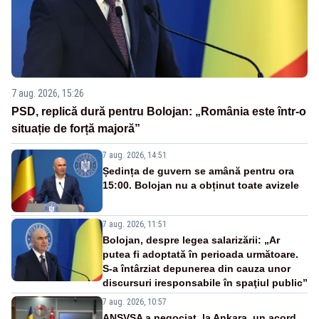
7 aug. 2026, 15:26
PSD, replică dură pentru Bolojan: „România este într-o
situație de forță majoră”
7 aug. 2026, 14:51
Ședința de guvern se amână pentru ora
15:00. Bolojan nu a obținut toate avizele
7 aug. 2026, 11:51
Bolojan, despre legea salarizării: „Ar
putea fi adoptată în perioada următoare.
S-a întârziat depunerea din cauza unor
discursuri iresponsabile în spaţiul public”
7 aug. 2026, 10:57
ANSVSA a negociat, la Ankara, un acord