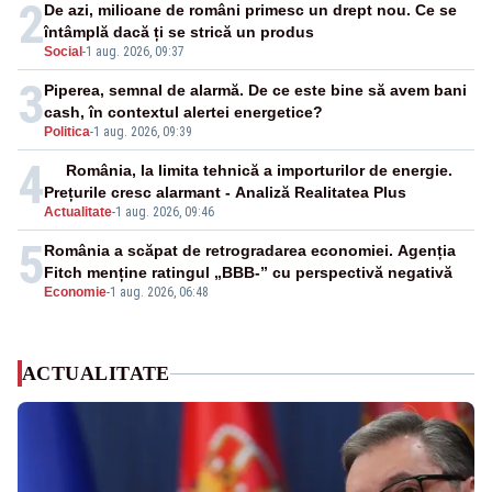
2
De azi, milioane de români primesc un drept nou. Ce se
întâmplă dacă ți se strică un produs
Social
-
1 aug. 2026, 09:37
3
Piperea, semnal de alarmă. De ce este bine să avem bani
cash, în contextul alertei energetice?
Politica
-
1 aug. 2026, 09:39
4
România, la limita tehnică a importurilor de energie.
Prețurile cresc alarmant - Analiză Realitatea Plus
Actualitate
-
1 aug. 2026, 09:46
5
România a scăpat de retrogradarea economiei. Agenția
Fitch menține ratingul „BBB-” cu perspectivă negativă
Economie
-
1 aug. 2026, 06:48
ACTUALITATE