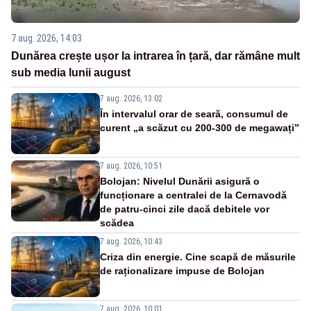
7 aug. 2026, 14:03
Dunărea crește ușor la intrarea în țară, dar rămâne mult
sub media lunii august
7 aug. 2026, 13:02
În intervalul orar de seară, consumul de
curent „a scăzut cu 200-300 de megawați”
7 aug. 2026, 10:51
Bolojan: Nivelul Dunării asigură o
funcționare a centralei de la Cernavodă
de patru-cinci zile dacă debitele vor
scădea
7 aug. 2026, 10:43
Criza din energie. Cine scapă de măsurile
de raționalizare impuse de Bolojan
7 aug. 2026, 10:01