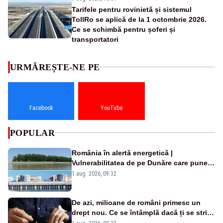
Tarifele pentru rovinietă și sistemul
TollRo se aplică de la 1 octombrie 2026.
Ce se schimbă pentru șoferi și
transportatori
URMĂREȘTE-NE PE
Facebook
YouTube
POPULAR
România în alertă energetică |
Vulnerabilitatea de pe Dunăre care pune
în pericol Centrala Cernavodă era
1 aug. 2026, 09:32
cunoscută de pe vremea lui Ceaușescu
De azi, milioane de români primesc un
drept nou. Ce se întâmplă dacă ți se strică
un produs