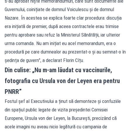
s-au aprobat niște memorandumuri, care sunt documente ale
Guvernului, coinițiate de domnul Voiculescu și de domnul
Nazare. În acestea se explica foarte clar procedura: discuția
era inițiată de premier, după aceea contractele erau trimise
pentru aprobare sau refuz la Ministerul Sănătății, iar ulterior
urma comanda. Nu am inițiat eu acel memorandum, era o
procedură pe care dumnealor au prezentat-o și au semnat-o în
ședința de guvern”, a declarat Florin Cîțu.
Din culise: „Nu m-am lăudat cu vaccinurile,
fotografia cu Ursula von der Leyen era pentru
PNRR”
Fostul șef al Executivului a ținut să demonteze și confuziile
din spațiul public legate de vizita președintei Comisiei
Europene, Ursula von der Leyen, la București, precizând că
acele imagini nu aveau nicio legătură cu campania de