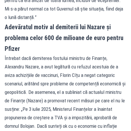
pentru că era avizat de toată lumea, inclusiv de vicepremier.
Mi s-a părut normal ca tot Guvernul să știe situația, fiind deja
o lună distanță.”
Adevăratul motiv al demiterii lui Nazare și
problema celor 600 de milioane de euro pentru
Pfizer
Întrebat dacă demiterea fostului ministru de Finanțe,
Alexandru Nazare, a avut legătură cu refuzul acestuia de a
aviza achizițiile de vaccinuri, Florin Cîțu a negat categoric
scenariul, arătând spre probleme de competență economică și
geopolitică. De asemenea, el a subliniat că actualul ministru
de Finanțe (Nazare) a promovat recent măsuri pe care el nu le
susține: „Pe 3 iulie 2025, Ministerul Finanțelor a înaintat
propunerea de creștere a TVA și a impozitării, aprobată de
domnul Bolojan. Dacă sunteți ok cu o economie cu inflație