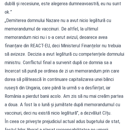
dublă și recesiune, este alegerea dumneavoastră, eu nu sunt
ok.”
„Demiterea domnului Nazare nu a avut nicio legătură cu
memorandumul de vaccinuri. De altfel, la ultimul
memorandum nici nu i s-a cerut avizul, deoarece avea
finanțare din REACT-EU, deci Ministerul Finanțelor nu trebuia
să avizeze. Decizia a avut legătură cu competențele domnului
ministru. Conflictul final a survenit după ce domnia sa a
încercat să pună pe ordinea de zi un memorandum prin care
dorea să plătească în continuare capitalizarea unei bănci
rusești din Ungaria, care până la urmă s-a desființat, iar
România a pierdut banii acolo. Am zis să nu mai creăm partea
a doua. A fost la o lună și jumătate după memorandumul cu
vaccinuri, deci nu există nicio legătură”, a dezvăluit Cîțu.
În ceea ce privește prejudiciul actual adus bugetului de stat,
fostul lider liberal a plasat responsabilitatea pe umerii