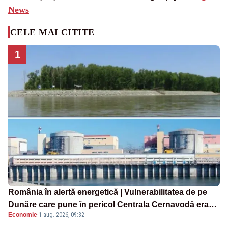
News
CELE MAI CITITE
1
România în alertă energetică | Vulnerabilitatea de pe
Dunăre care pune în pericol Centrala Cernavodă era
Economie
·
1 aug. 2026, 09:32
cunoscută de pe vremea lui Ceaușescu