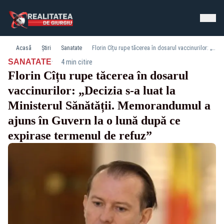
Acasă
Știri
Sanatate
Florin Cîțu rupe tăcerea în dosarul vaccinurilor: „Decizia s-a luat la Ministerul Sănătății. Memorandumul a ajuns în Guvern la o lună după ce expirase termenul de refuz”
·
SANATATE
4 min citire
Florin Cîțu rupe tăcerea în dosarul
vaccinurilor: „Decizia s-a luat la
Ministerul Sănătății. Memorandumul a
ajuns în Guvern la o lună după ce
expirase termenul de refuz”