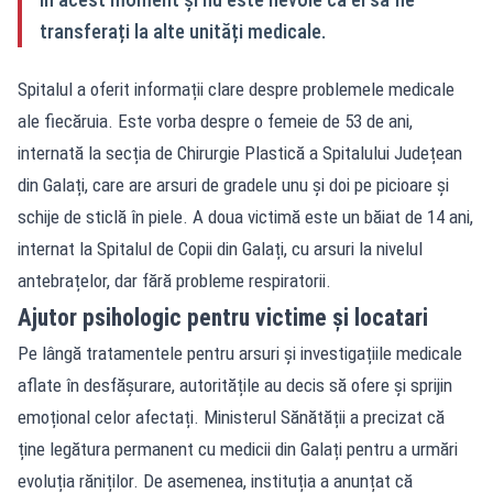
transferați la alte unități medicale.
Spitalul a oferit informații clare despre problemele medicale
ale fiecăruia. Este vorba despre o femeie de 53 de ani,
internată la secția de Chirurgie Plastică a Spitalului Județean
din Galați, care are arsuri de gradele unu și doi pe picioare și
schije de sticlă în piele. A doua victimă este un băiat de 14 ani,
internat la Spitalul de Copii din Galați, cu arsuri la nivelul
antebrațelor, dar fără probleme respiratorii.
Ajutor psihologic pentru victime și locatari
Pe lângă tratamentele pentru arsuri și investigațiile medicale
aflate în desfășurare, autoritățile au decis să ofere și sprijin
emoțional celor afectați. Ministerul Sănătății a precizat că
ține legătura permanent cu medicii din Galați pentru a urmări
evoluția răniților. De asemenea, instituția a anunțat că