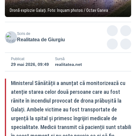
Dronă explozie Galați. Foto: Inquam photos / Octav Ganea
Scris de
Realitatea de Giurgiu
Publicat
Sursă
29 mai 2026, 09:49
realitatea.net
Ministerul Sănătății a anunțat că monitorizează cu
atenție starea celor două persoane care au fost
rănite în incendiul provocat de drona prăbușită la
Galați. Ambele victime au fost transportate de
urgență la spital și primesc îngrijiri medicale de
specialitate. Medicii transmit că pacienții sunt stabili
în acest moment și nu este nevoie ca ei să fie