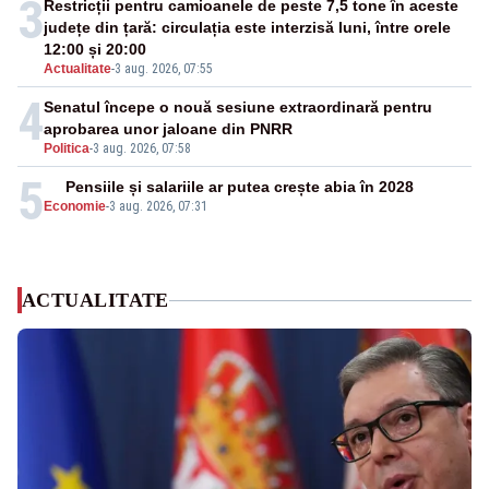
3
Restricții pentru camioanele de peste 7,5 tone în aceste
județe din țară: circulația este interzisă luni, între orele
12:00 și 20:00
Actualitate
-
3 aug. 2026, 07:55
4
Senatul începe o nouă sesiune extraordinară pentru
aprobarea unor jaloane din PNRR
Politica
-
3 aug. 2026, 07:58
5
Pensiile și salariile ar putea crește abia în 2028
Economie
-
3 aug. 2026, 07:31
ACTUALITATE