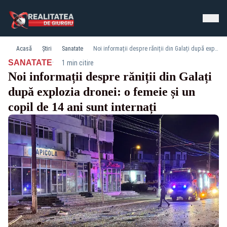
Acasă
Știri
Sanatate
Noi informații despre răniții din Galați după explozia dronei: o femeie și un copil de 14 ani sunt internați
·
SANATATE
1 min citire
Noi informații despre răniții din Galați
după explozia dronei: o femeie și un
copil de 14 ani sunt internați