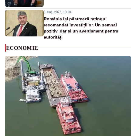
8 aug. 2026, 10:38
România își păstrează ratingul
recomandat investițiilor. Un semnal
pozitiv, dar și un avertisment pentru
autorități
ECONOMIE