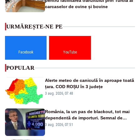
pentru facilitarea tranzitului prin Turcia al
carcaselor de ovine și bovine
URMĂREȘTE-NE PE
Facebook
YouTube
POPULAR
Alerte meteo de caniculă în aproape toată
țara. COD ROȘU în 3 județe
3 aug. 2026, 07:48
România, la un pas de blackout, tot mai
dependentă de importuri. Semnal de
alarmă tras de un expert în energie
3 aug. 2026, 07:51