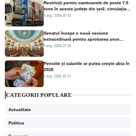
Restricții pentru camioanele de peste 7,5
tone în aceste județe din țară: circulația
este interzisă luni, între orele 12:00 și
3 aug. 2026, 07:55
20:00
Senatul începe o nouă sesiune
extraordinară pentru aprobarea unor
jaloane din PNRR
3 aug. 2026, 07:58
Pensiile și salariile ar putea crește abia în
2028
3 aug. 2026, 07:31
CATEGORII POPULARE
Actualitate
Politica