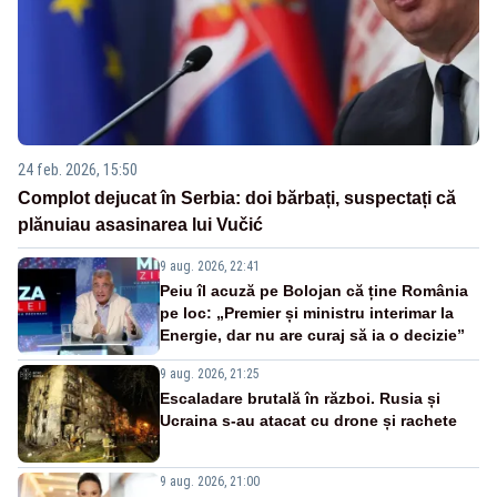
24 feb. 2026, 15:50
Complot dejucat în Serbia: doi bărbați, suspectați că
plănuiau asasinarea lui Vučić
9 aug. 2026, 22:41
Peiu îl acuză pe Bolojan că ține România
pe loc: „Premier și ministru interimar la
Energie, dar nu are curaj să ia o decizie”
9 aug. 2026, 21:25
Escaladare brutală în război. Rusia și
Ucraina s-au atacat cu drone și rachete
9 aug. 2026, 21:00