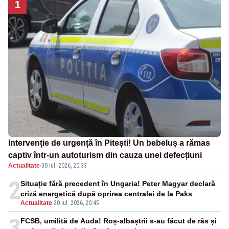
1
Intervenție de urgență în Pitești! Un bebeluș a rămas
captiv într-un autoturism din cauza unei defecțiuni
Actualitate
·
30 iul. 2026, 20:33
2
Situație fără precedent în Ungaria! Peter Magyar declară
criză energetică după oprirea centralei de la Paks
Actualitate
-
30 iul. 2026, 20:45
3
FCSB, umilită de Auda! Roș-albaștrii s-au făcut de râs și