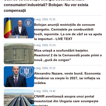
consumatori industriali? Bolojan: Nu vor exista
compensații
6 aug. 2026, 15:33
Bolojan anunță restricțiile de consum
energetic. Centralele pe combustibili
fosili, repornite. La ore de vârf se va apela
la importuri - LIVE TEXT
6 aug. 2026, 15:24
Miza uriașă a scufundării barjelor.
Reactorul 2 de la Cernavodă poate primi o
nouă „gură de oxigen”
6 aug. 2026, 15:23
Alexandru Nazare, veste bună: Economia
României va crește în 2027, iar inflația va
scădea
6 aug. 2026, 14:43
CNAIR avertizează asupra unui portal
neautorizat din Ungaria care scumpește
rovinieta