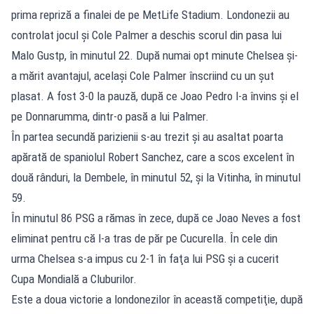
prima repriză a finalei de pe MetLife Stadium. Londonezii au
controlat jocul şi Cole Palmer a deschis scorul din pasa lui
Malo Gustp, în minutul 22. După numai opt minute Chelsea şi-
a mărit avantajul, acelaşi Cole Palmer înscriind cu un şut
plasat. A fost 3-0 la pauză, după ce Joao Pedro l-a învins şi el
pe Donnarumma, dintr-o pasă a lui Palmer.
În partea secundă parizienii s-au trezit şi au asaltat poarta
apărată de spaniolul Robert Sanchez, care a scos excelent în
două rânduri, la Dembele, în minutul 52, şi la Vitinha, în minutul
59.
În minutul 86 PSG a rămas în zece, după ce Joao Neves a fost
eliminat pentru că l-a tras de păr pe Cucurella. În cele din
urma Chelsea s-a impus cu 2-1 în faţa lui PSG şi a cucerit
Cupa Mondială a Cluburilor.
Este a doua victorie a londonezilor în această competiţie, după