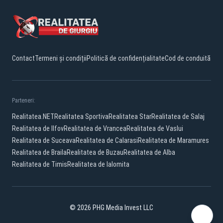
Contact
Termeni și condiții
Politică de confidențialitate
Cod de conduită
Parteneri:
Realitatea.NET
Realitatea Sportiva
Realitatea Star
Realitatea de Salaj
Realitatea de Ilfov
Realitatea de Vrancea
Realitatea de Vaslui
Realitatea de Suceava
Realitatea de Calarasi
Realitatea de Maramures
Realitatea de Braila
Realitatea de Buzau
Realitatea de Alba
Realitatea de Timis
Realitatea de Ialomita
© 2026 PHG Media Invest LLC
Facebook
YouTube