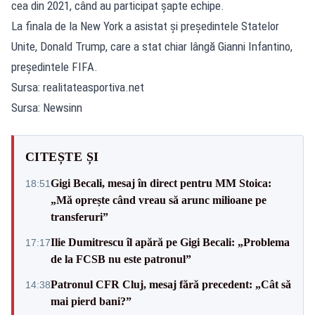
cea din 2021, când au participat şapte echipe.
La finala de la New York a asistat şi preşedintele Statelor
Unite, Donald Trump, care a stat chiar lângă Gianni Infantino,
preşedintele FIFA.
Sursa: realitateasportiva.net
Sursa: Newsinn
CITEȘTE ȘI
Gigi Becali, mesaj în direct pentru MM Stoica:
18:51
„Mă oprește când vreau să arunc milioane pe
transferuri”
Ilie Dumitrescu îl apără pe Gigi Becali: „Problema
17:17
de la FCSB nu este patronul”
Patronul CFR Cluj, mesaj fără precedent: „Cât să
14:38
mai pierd bani?”