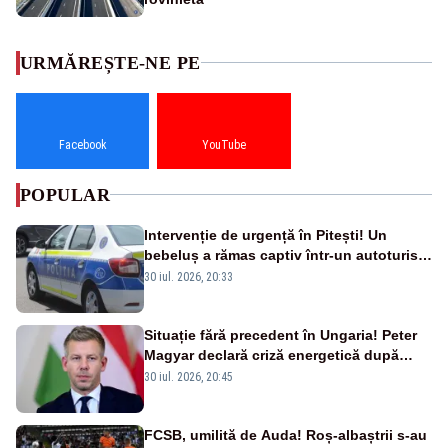
URMĂREȘTE-NE PE
Facebook
YouTube
POPULAR
Intervenție de urgență în Pitești! Un
bebeluș a rămas captiv într-un autoturism
din cauza unei defecțiuni
30 iul. 2026, 20:33
Situație fără precedent în Ungaria! Peter
Magyar declară criză energetică după
oprirea centralei de la Paks
30 iul. 2026, 20:45
FCSB, umilită de Auda! Roș-albaștrii s-au