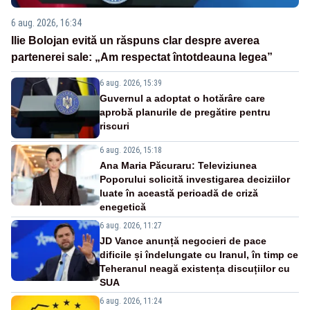
6 aug. 2026, 16:34
Ilie Bolojan evită un răspuns clar despre averea
partenerei sale: „Am respectat întotdeauna legea”
6 aug. 2026, 15:39
Guvernul a adoptat o hotărâre care
aprobă planurile de pregătire pentru
riscuri
6 aug. 2026, 15:18
Ana Maria Păcuraru: Televiziunea
Poporului solicită investigarea deciziilor
luate în această perioadă de criză
enegetică
6 aug. 2026, 11:27
JD Vance anunță negocieri de pace
dificile și îndelungate cu Iranul, în timp ce
Teheranul neagă existența discuțiilor cu
SUA
6 aug. 2026, 11:24