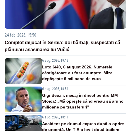
24 feb. 2026, 15:50
Complot dejucat în Serbia: doi bărbați, suspectați că
plănuiau asasinarea lui Vučić
6 aug. 2026, 19:19
Loto 6/49, 6 august 2026. Numerele
câștigătoare au fost anunțate. Miza
depășește 9 milioane de euro
6 aug. 2026, 18:51
Gigi Becali, mesaj în direct pentru MM
Stoica: „Mă oprește când vreau să arunc
milioane pe transferuri”
6 aug. 2026, 18:11
Accident pe drumul expres după o oprire
de urgență. Un TIR a lovit două trailere