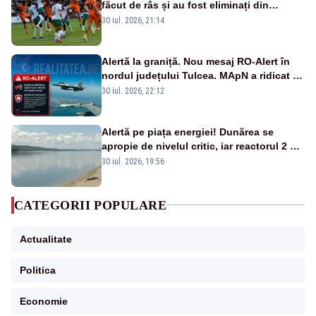
făcut de râs și au fost eliminați din
Conference League
30 iul. 2026, 21:14
Alertă la graniță. Nou mesaj RO-Alert în
nordul județului Tulcea. MApN a ridicat de
la sol două avioane F-16
30 iul. 2026, 22:12
Alertă pe piața energiei! Dunărea se
apropie de nivelul critic, iar reactorul 2 de
la Cernavodă ar putea fi oprit
30 iul. 2026, 19:56
CATEGORII POPULARE
Actualitate
Politica
Economie