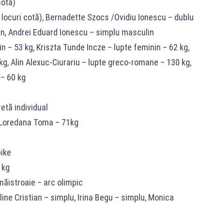
cotă)
 locuri cotă), Bernadette Szocs /Ovidiu Ionescu – dublu
in, Andrei Eduard Ionescu – simplu masculin
n – 53 kg, Kriszta Tunde Incze – lupte feminin – 62 kg,
kg, Alin Alexuc-Ciurariu – lupte greco-romane – 130 kg,
– 60 kg
etă individual
, Loredana Toma – 71kg
bike
 kg
măistroaie – arc olimpic
ine Cristian – simplu, Irina Begu – simplu, Monica