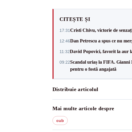
CITEȘTE ȘI
Cristi Chivu, victorie de senzaț
17:31
Dan Petrescu a spus ce nu merg
12:46
David Popovici, favorit la aur
11:32
Scandal uriaș la FIFA. Gianni I
09:22
pentru o fostă angajată
Distribuie articolul
Mai multe articole despre
cub