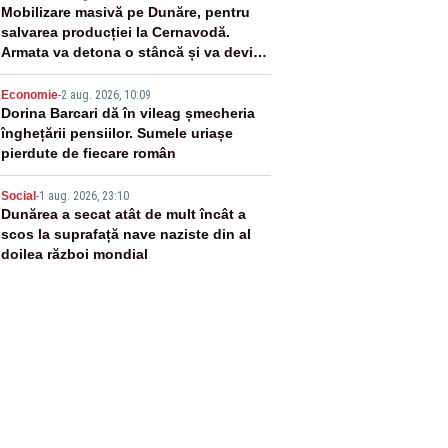
3
Mobilizare masivă pe Dunăre, pentru
salvarea producției la Cernavodă.
Armata va detona o stâncă și va devia
apa fluviului - IMAGINI AERIENE
4
Economie
-
2 aug. 2026, 10:09
Dorina Barcari dă în vileag șmecheria
înghețării pensiilor. Sumele uriașe
pierdute de fiecare român
5
Social
-
1 aug. 2026, 23:10
Dunărea a secat atât de mult încât a
scos la suprafață nave naziste din al
doilea război mondial