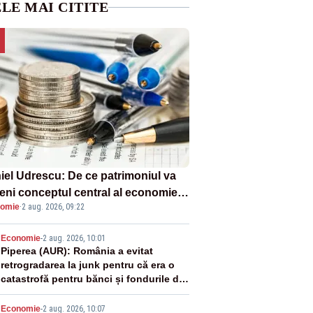
LE MAI CITITE
iel Udrescu: De ce patrimoniul va
eni conceptul central al economiei
omie
·
2 aug. 2026, 09:22
oare?
2
Economie
-
2 aug. 2026, 10:01
Piperea (AUR): România a evitat
retrogradarea la junk pentru că era o
catastrofă pentru bănci și fondurile de
pensii
Economie
-
2 aug. 2026, 10:07