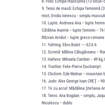
8. Polo: Echipa masculină (13 locuri 
9. Tenis de masă: Echipa feminină (3
mixt, Ovidiu Ionescu - simplu mascul
10. Lupte: Andreea Ana – lupte femini
Cătălina Axente – lupte feminin – 76 
Răzvan Arnăut – lupte greco-romane 
11. Yahting: Ebru Bolat –– ILCA 6
12. Scrimă: Mălina Călugăreanu – flor
13. Haltere: Mihaela Cambei – 49 kg
14. Triatlon: Felix-Pierre Duchampt
15. Cliclism: Ede Molnar – mountain 
16. Judo: Alex George Ioan CREŢ – 90
17. Tir cu arcul: Mădălina Ştefania A
18. Tenis: Ana Bogdan – simplu, Jaqul
Niculescu – dublu