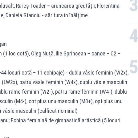
iplusalt, Rareş Toader – aruncarea greutăţii, Florentina
me, Daniela Stanciu - săritura în înălţime
gan
m (1 loc cotă), Oleg Nuţă, Ilie Sprincean – canoe – C2 –
+44 locuri cotă – 11 echipaje) - dublu vâsle feminin (W2x),
 (LW2x), patru vâsle feminin (W4x), dublu vâsle masculin
ublu rame feminin (W2-), patru rame feminin (W4-), dublu
ulin (M4-), opt plus unu masculin (M8+), opt plus unu
u vâsle masculin (calficat nominal)
anu; Echipa feminină de gimnastică artistică (5 locuri