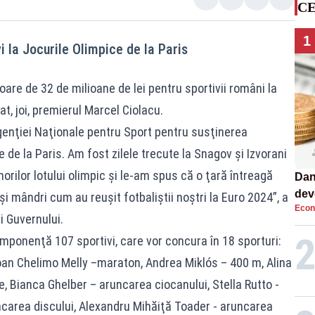
CE
1
 la Jocurile Olimpice de la Paris
oare de 32 de milioane de lei pentru sportivii români la
at, joi, premierul Marcel Ciolacu.
genţiei Naţionale pentru Sport pentru susţinerea
e de la Paris. Am fost zilele trecute la Snagov şi Izvorani
norilor lotului olimpic şi le-am spus că o ţară întreagă
Dan
dev
 şi mândri cum au reuşit fotbaliştii noştri la Euro 2024”, a
Econ
viit
i Guvernului.
ponenţă 107 sportivi, care vor concura în 18 sporturi:
Joan Chelimo Melly –maraton, Andrea Miklós – 400 m, Alina
, Bianca Ghelber – aruncarea ciocanului, Stella Rutto -
uncarea discului, Alexandru Mihăiţă Toader - aruncarea