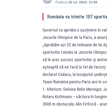
Publicat:
18 iul. 2024, 11:59
România va trimite 107 sportivi
Guvernul va aproba o susținere în val
Jocurile Olimpice de la Paris, a anunț
„Aprobăm azi 32 de milioane de lei A
sportivilor români la Jocurile Olimpic
să le urez succes sportivilor şi antre
aşteaptă să ne facă la fel de fericiţi
declarat Ciolacu, la începutul şedinţe
Team România pentru Paris are în com
1. Atletism: Delvine Relin Meringor, 
Rotaru Kottmann – săritura în lungime
3000 m obstacole, Alin Firfirică - ar