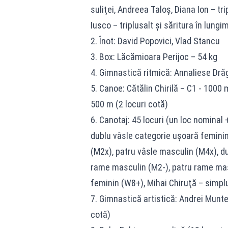
suliţei, Andreea Taloş, Diana Ion – tr
Iusco – triplusalt şi săritura în lungi
2. Înot: David Popovici, Vlad Stancu
3. Box: Lăcămioara Perijoc – 54 kg
4. Gimnastică ritmică: Annaliese Dră
5. Canoe: Cătălin Chirilă – C1 - 1000 
500 m (2 locuri cotă)
6. Canotaj: 45 locuri (un loc nominal 
dublu vâsle categorie uşoară feminin
(M2x), patru vâsle masculin (M4x), d
rame masculin (M2-), patru rame masc
feminin (W8+), Mihai Chiruţă – simpl
7. Gimnastică artistică: Andrei Munte
cotă)