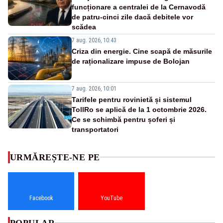
funcționare a centralei de la Cernavodă
de patru-cinci zile dacă debitele vor
scădea
7 aug. 2026, 10:43
Criza din energie. Cine scapă de măsurile
de raționalizare impuse de Bolojan
7 aug. 2026, 10:01
Tarifele pentru rovinietă și sistemul
TollRo se aplică de la 1 octombrie 2026.
Ce se schimbă pentru șoferi și
transportatori
URMĂREȘTE-NE PE
Facebook
YouTube
POPULAR