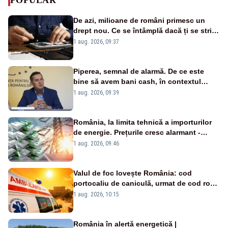
De azi, milioane de români primesc un
drept nou. Ce se întâmplă dacă ți se strică
un produs
1 aug. 2026, 09:37
Piperea, semnal de alarmă. De ce este
bine să avem bani cash, în contextul
alertei energetice?
1 aug. 2026, 09:39
România, la limita tehnică a importurilor
de energie. Prețurile cresc alarmant -
Analiză Realitatea Plus
1 aug. 2026, 09:46
Valul de foc lovește România: cod
portocaliu de caniculă, urmat de cod roșu
duminică. Temperaturile urcă spre 40°C
1 aug. 2026, 10:15
România în alertă energetică |