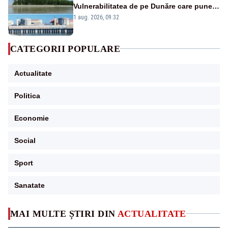
Vulnerabilitatea de pe Dunăre care pune
în pericol Centrala Cernavodă era
1 aug. 2026, 09:32
cunoscută de pe vremea lui Ceaușescu
CATEGORII POPULARE
Actualitate
Politica
Economie
Social
Sport
Sanatate
MAI MULTE ȘTIRI DIN
ACTUALITATE