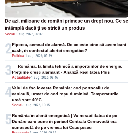
De azi, milioane de români primesc un drept nou. Ce se
întâmplă dacă ți se strică un produs
Social
·
1 aug. 2026, 09:37
2
Piperea, semnal de alarmă. De ce este bine să avem bani
cash, în contextul alertei energetice?
Politica
-
1 aug. 2026, 09:39
3
România, la limita tehnică a importurilor de energie.
Prețurile cresc alarmant - Analiză Realitatea Plus
Actualitate
-
1 aug. 2026, 09:46
4
Valul de foc lovește România: cod portocaliu de
caniculă, urmat de cod roșu duminică. Temperaturile
urcă spre 40°C
Social
-
1 aug. 2026, 10:15
5
România în alertă energetică | Vulnerabilitatea de pe
Dunăre care pune în pericol Centrala Cernavodă era
cunoscută de pe vremea lui Ceaușescu
Economie
-
1 aug. 2026, 09:32