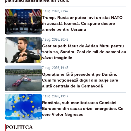
plănuiau asasinarea lui Vučić
7 aug. 2026, 21:42
Trump: Rusia ar putea lovi un stat NATO
în această toamnă. Ce spune despre
armele pentru Ucraina
7 aug. 2026, 20:43
Gest superb făcut de Adrian Mutu pentru
soția sa, Sandra. Zeci de mii de oameni au
văzut imaginile
7 aug. 2026, 19:45
Operațiune fără precedent pe Dunăre.
Cum funcționează digul din barje care
ajută centrala de la Cernavodă
7 aug. 2026, 19:17
România, sub monitorizarea Comisiei
Europene din cauza crizei energetice. Ce
cere Victor Negrescu
POLITICA