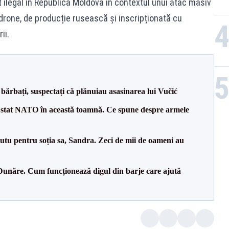
 ilegal în Republica Moldova în contextul unui atac masiv
 drone, de producție rusească și inscripționată cu
ii.
bărbați, suspectați că plănuiau asasinarea lui Vučić
 stat NATO în această toamnă. Ce spune despre armele
tu pentru soția sa, Sandra. Zeci de mii de oameni au
Dunăre. Cum funcționează digul din barje care ajută