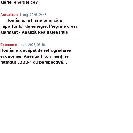
alertei energetice?
4
Actualitate
-
1 aug. 2026, 09:46
România, la limita tehnică a
importurilor de energie. Prețurile cresc
alarmant - Analiză Realitatea Plus
5
Economie
-
1 aug. 2026, 06:48
România a scăpat de retrogradarea
economiei. Agenția Fitch menține
ratingul „BBB-” cu perspectivă
negativă