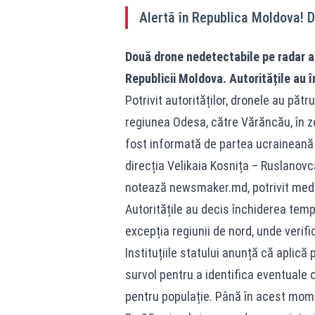
Alertă în Republica Moldova! Do
Două drone nedetectabile pe radar au 
Republicii Moldova. Autoritățile au î
Potrivit autorităților, dronele au păt
regiunea Odesa, către Vărăncău, în zon
fost informată de partea ucraineană
direcția Velikaia Kosnița – Ruslanovca
notează newsmaker.md, potrivit medi
Autoritățile au decis închiderea tempo
excepția regiunii de nord, unde verifi
Instituțiile statului anunță că aplică
survol pentru a identifica eventuale 
pentru populație. Până în acest mom