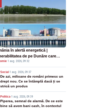
ânia în alertă energetică |
nerabilitatea de pe Dunăre care
omie
·
1 aug. 2026, 09:32
e în pericol Centrala Cernavodă era
oscută de pe vremea lui Ceaușescu
2
Social
-
1 aug. 2026, 09:37
De azi, milioane de români primesc un
drept nou. Ce se întâmplă dacă ți se
strică un produs
3
Politica
-
1 aug. 2026, 09:39
Piperea, semnal de alarmă. De ce este
bine să avem bani cash, în contextul