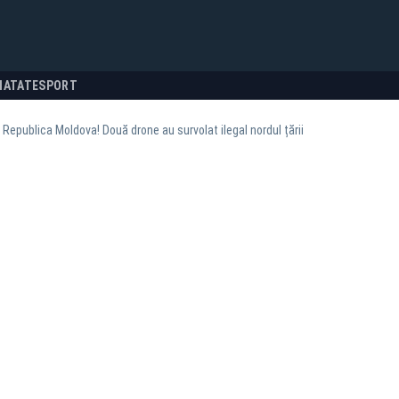
NATATE
SPORT
n Republica Moldova! Două drone au survolat ilegal nordul țării