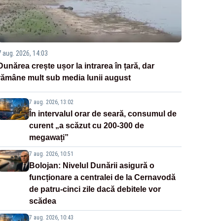
7 aug. 2026, 14:03
Dunărea crește ușor la intrarea în țară, dar
rămâne mult sub media lunii august
7 aug. 2026, 13:02
În intervalul orar de seară, consumul de
curent „a scăzut cu 200-300 de
megawați”
7 aug. 2026, 10:51
Bolojan: Nivelul Dunării asigură o
funcționare a centralei de la Cernavodă
de patru-cinci zile dacă debitele vor
scădea
7 aug. 2026, 10:43