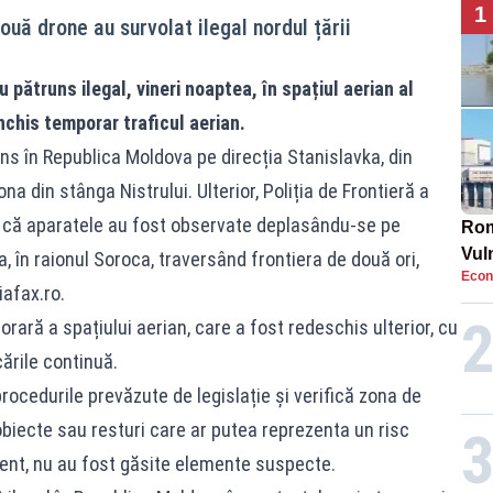
1
uă drone au survolat ilegal nordul țării
pătruns ilegal, vineri noaptea, în spațiul aerian al
nchis temporar traficul aerian.
runs în Republica Moldova pe direcția Stanislavka, din
a din stânga Nistrului. Ulterior, Poliția de Frontieră a
 că aparatele au fost observate deplasându-se pe
Rom
Vul
, în raionul Soroca, traversând frontiera de două ori,
Econ
pun
afax.ro.
cun
rară a spațiului aerian, care a fost redeschis ulterior, cu
cările continuă.
 procedurile prevăzute de legislație și verifică zona de
obiecte sau resturi care ar putea reprezenta un risc
ent, nu au fost găsite elemente suspecte.