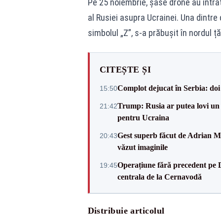
Pe 25 noiembrie, șase drone au intrat
al Rusiei asupra Ucrainei. Una dintre
simbolul „Z”, s-a prăbușit în nordul țăr
CITEȘTE ȘI
Complot dejucat în Serbia: doi 
15:50
Trump: Rusia ar putea lovi un
21:42
pentru Ucraina
Gest superb făcut de Adrian Mu
20:43
văzut imaginile
Operațiune fără precedent pe 
19:45
centrala de la Cernavodă
Distribuie articolul