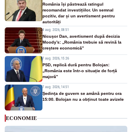
România își păstrează ratingul
recomandat investițiilor. Un semnal
pozitiv, dar și un avertisment pentru
autorități
8 aug. 2026, 08:51
Nicușor Dan, avertisment după decizia
Moody’s: „România trebuie să revină la
creștere economică”
7 aug. 2026, 15:26
PSD, replică dură pentru Bolojan:
„România este într-o situație de forță
majoră”
7 aug. 2026, 14:51
Ședința de guvern se amână pentru ora
15:00. Bolojan nu a obținut toate avizele
ECONOMIE