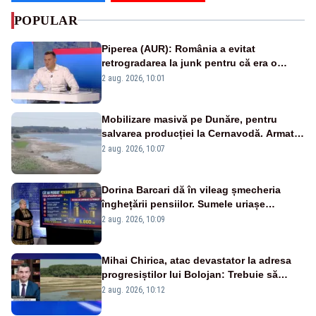
POPULAR
Piperea (AUR): România a evitat
retrogradarea la junk pentru că era o
catastrofă pentru bănci și fondurile de
2 aug. 2026, 10:01
pensii
Mobilizare masivă pe Dunăre, pentru
salvarea producției la Cernavodă. Armata
va detona o stâncă și va devia apa
2 aug. 2026, 10:07
fluviului - IMAGINI AERIENE
Dorina Barcari dă în vileag șmecheria
înghețării pensiilor. Sumele uriașe
pierdute de fiecare român
2 aug. 2026, 10:09
Mihai Chirica, atac devastator la adresa
progresiștilor lui Bolojan: Trebuie să
protejăm și natura, dar nu șținem omaneii
2 aug. 2026, 10:12
în stare permanentă de alertă