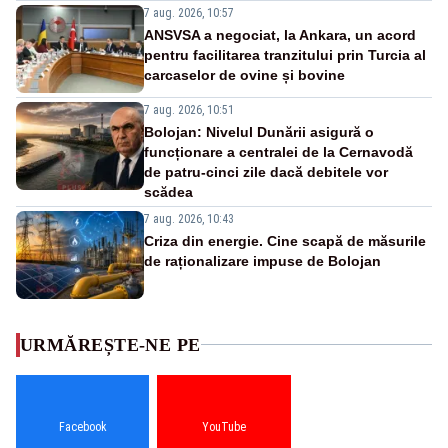
7 aug. 2026, 10:57
ANSVSA a negociat, la Ankara, un acord
pentru facilitarea tranzitului prin Turcia al
carcaselor de ovine și bovine
7 aug. 2026, 10:51
Bolojan: Nivelul Dunării asigură o
funcționare a centralei de la Cernavodă
de patru-cinci zile dacă debitele vor
scădea
7 aug. 2026, 10:43
Criza din energie. Cine scapă de măsurile
de raționalizare impuse de Bolojan
URMĂREȘTE-NE PE
Facebook
YouTube