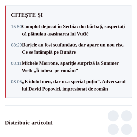
CITEȘTE ȘI
Complot dejucat în Serbia: doi bărbați, suspectați
15:50
că plănuiau asasinarea lui Vučić
Barjele au fost scufundate, dar apare un nou risc.
08:29
Ce se întâmplă pe Dunăre
Michele Morrone, apariție surpriză la Summer
08:11
Well: „Îi iubesc pe români”
„E idolul meu, dar m-a speriat puțin”. Adversarul
08:05
lui David Popovici, impresionat de român
Distribuie articolul