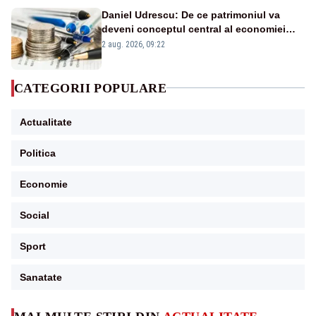
Daniel Udrescu: De ce patrimoniul va
deveni conceptul central al economiei
viitoare?
2 aug. 2026, 09:22
CATEGORII POPULARE
Actualitate
Politica
Economie
Social
Sport
Sanatate