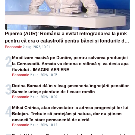
Piperea (AUR): România a evitat retrogradarea la junk
pentru că era o catastrofă pentru bănci și fondurile de
Economie
·
2 aug. 2026, 10:01
pensii
2
Mobilizare masivă pe Dunăre, pentru salvarea producției
la Cernavodă. Armata va detona o stâncă și va devia apa
fluviului - IMAGINI AERIENE
Economie
-
2 aug. 2026, 10:07
3
Dorina Barcari dă în vileag șmecheria înghețării pensiilor.
Sumele uriașe pierdute de fiecare român
Economie
-
2 aug. 2026, 10:09
4
Mihai Chirica, atac devastator la adresa progresiștilor lui
Bolojan: Trebuie să protejăm și natura, dar nu șținem
omaneii în stare permanentă de alertă
Economie
-
2 aug. 2026, 10:12