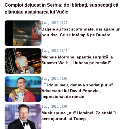
Complot dejucat în Serbia: doi bărbați, suspectați că
plănuiau asasinarea lui Vučić
9 aug. 2026, 08:29
Barjele au fost scufundate, dar apare un
nou risc. Ce se întâmplă pe Dunăre
9 aug. 2026, 08:11
Michele Morrone, apariție surpriză la
Summer Well: „Îi iubesc pe români”
9 aug. 2026, 08:05
„E idolul meu, dar m-a speriat puțin”.
Adversarul lui David Popovici,
impresionat de român
9 aug. 2026, 08:01
Musk spune „nu” Ucrainei. Zelenski îi
cere ajutorul lui Trump