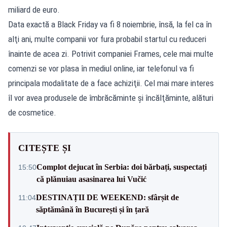
miliard de euro.
Data exactă a Black Friday va fi 8 noiembrie, însă, la fel ca în
alţi ani, multe companii vor fura probabil startul cu reduceri
înainte de acea zi. Potrivit companiei Frames, cele mai multe
comenzi se vor plasa în mediul online, iar telefonul va fi
principala modalitate de a face achiziţii. Cel mai mare interes
îl vor avea produsele de îmbrăcăminte şi încălţăminte, alături
de cosmetice.
CITEȘTE ȘI
Complot dejucat în Serbia: doi bărbați, suspectați
15:50
că plănuiau asasinarea lui Vučić
DESTINAȚII DE WEEKEND: sfârșit de
11:04
săptămână în București și în țară