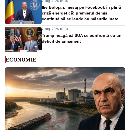
7 aug. 2026, 08:40
Ilie Bolojan, mesaj pe Facebook în plină
criză energetică: premierul demis
continuă să se laude cu măsurile luate
7 aug. 2026, 08:03
Trump neagă că SUA se confruntă cu un
deficit de armament
ECONOMIE