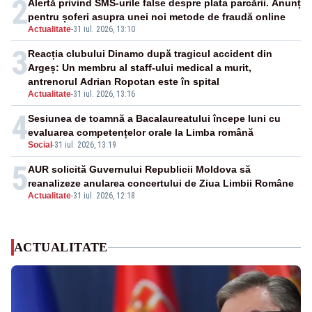
2
Alertă privind SMS-urile false despre plata parcării. Anunț
pentru șoferi asupra unei noi metode de fraudă online
Actualitate
-
31 iul. 2026, 13:10
3
Reacția clubului Dinamo după tragicul accident din
Argeș: Un membru al staff-ului medical a murit,
antrenorul Adrian Ropotan este în spital
Actualitate
-
31 iul. 2026, 13:16
4
Sesiunea de toamnă a Bacalaureatului începe luni cu
evaluarea competențelor orale la Limba română
Social
-
31 iul. 2026, 13:19
5
AUR solicită Guvernului Republicii Moldova să
reanalizeze anularea concertului de Ziua Limbii Române
Actualitate
-
31 iul. 2026, 12:18
ACTUALITATE