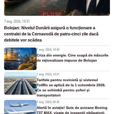
7 aug. 2026, 10:51
Bolojan: Nivelul Dunării asigură o funcționare a
centralei de la Cernavodă de patru-cinci zile dacă
debitele vor scădea
7 aug. 2026, 10:43
Criza din energie. Cine scapă de măsurile
de raționalizare impuse de Bolojan
7 aug. 2026, 10:01
Tarifele pentru rovinietă și sistemul
TollRo se aplică de la 1 octombrie 2026.
Ce se schimbă pentru șoferi și
transportatori
7 aug. 2026, 09:45
Alertă în aviație! Sute de avioane Boeing
737 MAX, vizate de inspecții obligatorii,