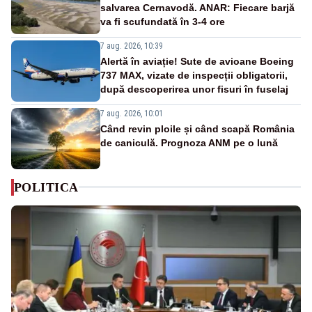
salvarea Cernavodă. ANAR: Fiecare barjă
va fi scufundată în 3-4 ore
7 aug. 2026, 10:39
Alertă în aviație! Sute de avioane Boeing
737 MAX, vizate de inspecții obligatorii,
după descoperirea unor fisuri în fuselaj
7 aug. 2026, 10:01
Când revin ploile și când scapă România
de caniculă. Prognoza ANM pe o lună
POLITICA