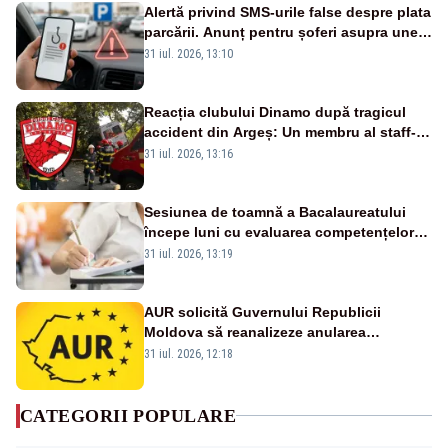
Alertă privind SMS-urile false despre plata
parcării. Anunț pentru șoferi asupra unei
noi metode de fraudă online
31 iul. 2026, 13:10
Reacția clubului Dinamo după tragicul
accident din Argeș: Un membru al staff-
ului medical a murit, antrenorul Adrian
31 iul. 2026, 13:16
Ropotan este în spital
Sesiunea de toamnă a Bacalaureatului
începe luni cu evaluarea competențelor
orale la Limba română
31 iul. 2026, 13:19
AUR solicită Guvernului Republicii
Moldova să reanalizeze anularea
concertului de Ziua Limbii Române
31 iul. 2026, 12:18
CATEGORII POPULARE