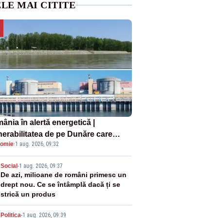
LE MAI CITITE
ânia în alertă energetică |
nerabilitatea de pe Dunăre care
omie
·
1 aug. 2026, 09:32
e în pericol Centrala Cernavodă era
oscută de pe vremea lui Ceaușescu
2
Social
-
1 aug. 2026, 09:37
De azi, milioane de români primesc un
drept nou. Ce se întâmplă dacă ți se
strică un produs
Politica
-
1 aug. 2026, 09:39