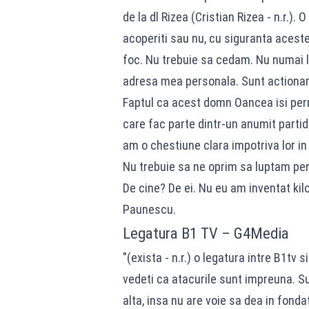
de la dl Rizea (Cristian Rizea - n.r.).
acoperiti sau nu, cu siguranta aceste 
foc. Nu trebuie sa cedam. Nu numai la
adresa mea personala. Sunt actionar 
Faptul ca acest domn Oancea isi perm
care fac parte dintr-un anumit partid 
am o chestiune clara impotriva lor i
Nu trebuie sa ne oprim sa luptam pen
De cine? De ei. Nu eu am inventat kil
Paunescu.
Legatura B1 TV – G4Media
"(exista - n.r.) o legatura intre B1tv
vedeti ca atacurile sunt impreuna. Sun
alta, insa nu are voie sa dea in fondato