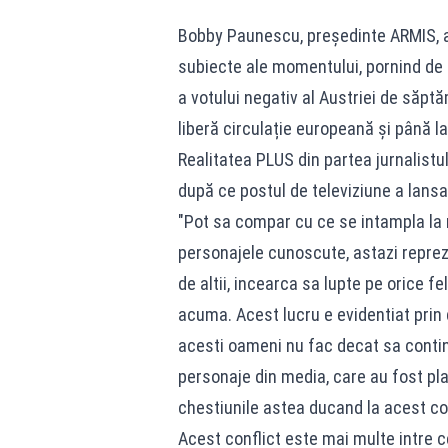
Bobby Paunescu, președinte ARMIS, a v
subiecte ale momentului, pornind de 
a votului negativ al Austriei de săpt
liberă circulație europeană și până l
Realitatea PLUS din partea jurnalistu
după ce postul de televiziune a lans
"Pot sa compar cu ce se intampla la no
personajele cunoscute, astazi repreze
de altii, incearca sa lupte pe orice f
acuma. Acest lucru e evidentiat prin 
acesti oameni nu fac decat sa contin
personaje din media, care au fost plat
chestiunile astea ducand la acest con
Acest conflict este mai multe intre 