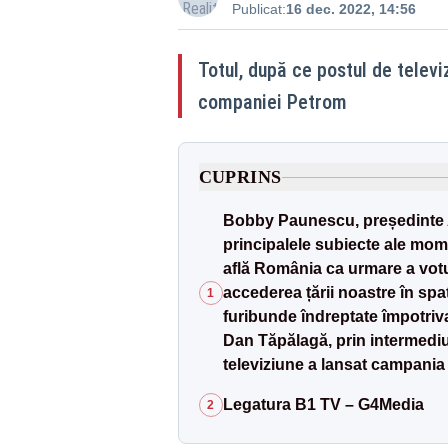
Publicat:
16 dec. 2022, 14:56
Totul, după ce postul de telev
companiei Petrom
CUPRINS
Bobby Paunescu, președinte AR
principalele subiecte ale mome
află România ca urmare a votu
accederea țării noastre în spaț
1
furibunde îndreptate împotriva
Dan Tăpălagă, prin intermediu
televiziune a lansat campania
Legatura B1 TV – G4Media
2