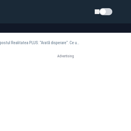
Schimba tema
Bobby Păunescu devoalează jocurile ascunse ale acoperiților din presă. De ce atacă B1 postul Realitatea PLUS: "Arată disperare". Ce urmărește G4Media?
Advertising