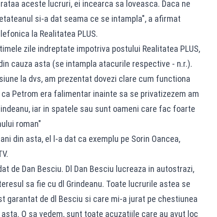
rataa aceste lucruri, ei incearca sa loveasca. Daca ne
etateanul si-a dat seama ce se intampla", a afirmat
lefonica la Realitatea PLUS.
ltimele zile indreptate impotriva postului Realitatea PLUS,
n cauza asta (se intampla atacurile respective - n.r.).
isiune la dvs, am prezentat dovezi clare cum functiona
, ca Petrom era falimentar inainte sa se privatizezem am
rindeanu, iar in spatele sau sunt oameni care fac foarte
nului roman"
ani din asta, el l-a dat ca exemplu pe Sorin Oancea,
TV.
at de Dan Besciu. Dl Dan Besciu lucreaza in autostrazi,
teresul sa fie cu dl Grindeanu. Toate lucrurile astea se
t garantat de dl Besciu si care mi-a jurat pe chestiunea
asta. O sa vedem, sunt toate acuzatiile care au avut loc