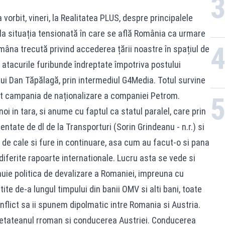
orbit, vineri, la Realitatea PLUS, despre principalele
la situația tensionată în care se află România ca urmare
ămâna trecută privind accederea țării noastre în spațiul de
a atacurile furibunde îndreptate împotriva postului
lui Dan Tăpălagă, prin intermediul G4Media. Totul survine
at campania de naționalizare a companiei Petrom.
i in tara, si anume cu faptul ca statul paralel, care prin
ntate de dl de la Transporturi (Sorin Grindeanu - n.r.) si
el de cale si fure in continuare, asa cum au facut-o si pana
diferite rapoarte internationale. Lucru asta se vede si
uie politica de devalizare a Romaniei, impreuna cu
ite de-a lungul timpului din banii OMV si alti bani, toate
flict sa ii spunem dipolmatic intre Romania si Austria.
cetateanul rroman si conducerea Austriei. Conducerea