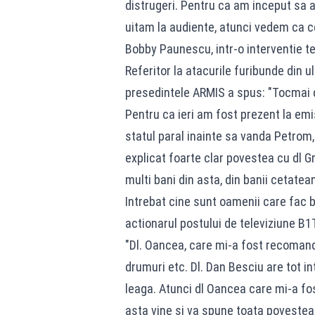
distrugeri. Pentru ca am inceput sa a
uitam la audiente, atunci vedem ca c
Bobby Paunescu, intr-o interventie te
Referitor la atacurile furibunde din u
presedintele ARMIS a spus: "Tocmai di
Pentru ca ieri am fost prezent la em
statul paral inainte sa vanda Petrom
explicat foarte clar povestea cu dl G
multi bani din asta, din banii cetatea
Intrebat cine sunt oamenii care fac b
actionarul postului de televiziune B1
"Dl. Oancea, care mi-a fost recomand
drumuri etc. Dl. Dan Besciu are tot in
leaga. Atunci dl Oancea care mi-a fos
asta vine si va spune toata povestea 