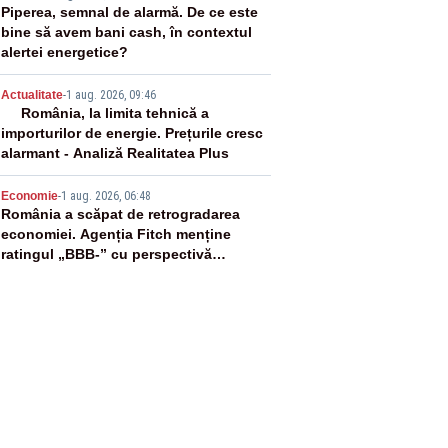
3
Piperea, semnal de alarmă. De ce este
bine să avem bani cash, în contextul
alertei energetice?
4
Actualitate
-
1 aug. 2026, 09:46
România, la limita tehnică a
importurilor de energie. Prețurile cresc
alarmant - Analiză Realitatea Plus
5
Economie
-
1 aug. 2026, 06:48
România a scăpat de retrogradarea
economiei. Agenția Fitch menține
ratingul „BBB-” cu perspectivă
negativă