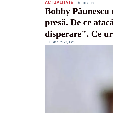
·
ACTUALITATE
6 min citire
Bobby Păunescu de
presă. De ce atac
disperare". Ce 
16 dec. 2022, 14:56