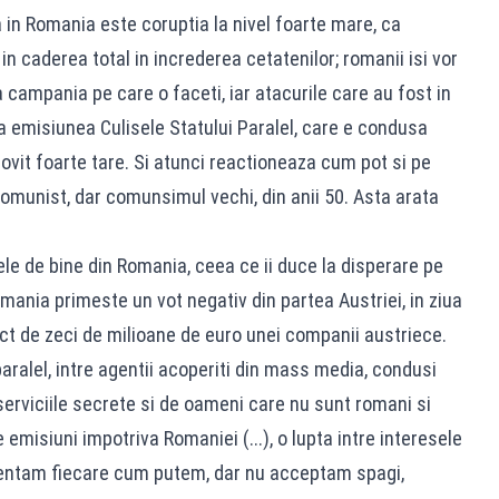
 in Romania este coruptia la nivel foarte mare, ca
 in caderea total in increderea cetatenilor; romanii isi vor
 campania pe care o faceti, iar atacurile care au fost in
la emisiunea Culisele Statului Paralel, care e condusa
ovit foarte tare. Si atunci reactioneaza cum pot si pe
 comunist, dar comunsimul vechi, din anii 50. Asta arata
ele de bine din Romania, ceea ce ii duce la disperare pe
omania primeste un vot negativ din partea Austriei, in ziua
ct de zeci de milioane de euro unei companii austriece.
paralel, intre agentii acoperiti din mass media, condusi
 serviciile secrete si de oameni care nu sunt romani si
emisiuni impotriva Romaniei (...), o lupta intre interesele
zentam fiecare cum putem, dar nu acceptam spagi,