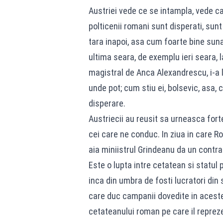
Austriei vede ce se intampla, vede ca
polticenii romani sunt disperati, sunt
tara inapoi, asa cum foarte bine suna
ultima seara, de exemplu ieri seara, 
magistral de Anca Alexandrescu, i-a l
unde pot; cum stiu ei, bolsevic, asa,
disperare.
Austriecii au reusit sa urneasca fort
cei care ne conduc. In ziua in care R
aia miniistrul Grindeanu da un contra
Este o lupta intre cetatean si statul 
inca din umbra de fosti lucratori din
care duc campanii dovedite in aceste 
cetateanului roman pe care il repre