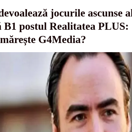
voalează jocurile ascunse al
ă B1 postul Realitatea PLUS:
urmărește G4Media?