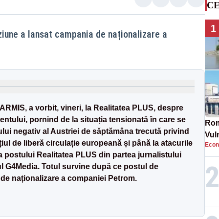
CE
1
iziune a lansat campania de naționalizare a
MIS, a vorbit, vineri, la Realitatea PLUS, despre
ntului, pornind de la situația tensionată în care se
Rom
lui negativ al Austriei de săptămâna trecută privind
Vul
iul de liberă circulație europeană și până la atacurile
Econ
pun
 postului Realitatea PLUS din partea jurnalistului
cun
l G4Media. Totul survine după ce postul de
 de naționalizare a companiei Petrom.