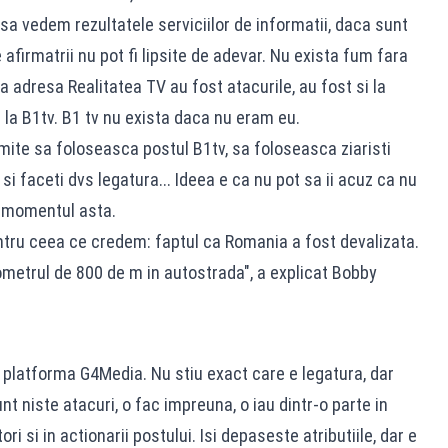
 O sa vedem rezultatele serviciilor de informatii, daca sunt
afirmatrii nu pot fi lipsite de adevar. Nu exista fum fara
 adresa Realitatea TV au fost atacurile, au fost si la
la B1tv. B1 tv nu exista daca nu eram eu.
ite sa foloseasca postul B1tv, sa foloseasca ziaristi
si faceti dvs legatura... Ideea e ca nu pot sa ii acuz ca nu
n momentul asta.
tru ceea ce credem: faptul ca Romania a fost devalizata.
ometrul de 800 de m in autostrada", a explicat Bobby
 si platforma G4Media. Nu stiu exact care e legatura, dar
t niste atacuri, o fac impreuna, o iau dintr-o parte in
ri si in actionarii postului. Isi depaseste atributiile, dar e