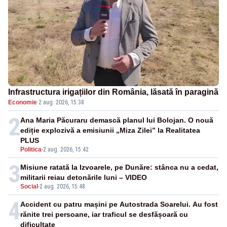
Infrastructura irigațiilor din România, lăsată în paragină
Economie
·
2 aug. 2026, 15:38
2
Ana Maria Păcuraru demască planul lui Bolojan. O nouă
ediție explozivă a emisiunii „Miza Zilei” la Realitatea
PLUS
Politica
-
2 aug. 2026, 15:42
3
Misiune ratată la Izvoarele, pe Dunăre: stânca nu a cedat,
militarii reiau detonările luni – VIDEO
Social
-
2 aug. 2026, 15:48
4
Accident cu patru mașini pe Autostrada Soarelui. Au fost
rănite trei persoane, iar traficul se desfășoară cu
dificultate