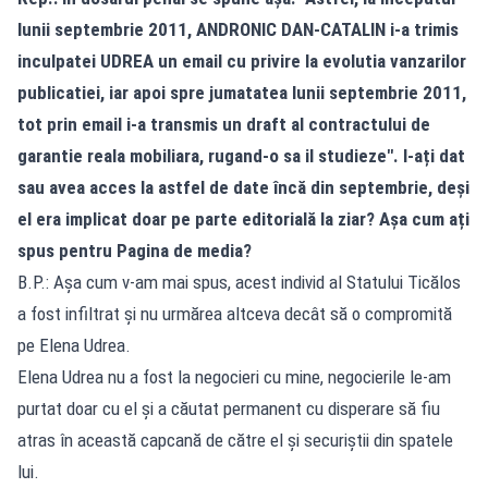
lunii septembrie 2011, ANDRONIC DAN-CATALIN i-a trimis
inculpatei UDREA un email cu privire la evolutia vanzarilor
publicatiei, iar apoi spre jumatatea lunii septembrie 2011,
tot prin email i-a transmis un draft al contractului de
garantie reala mobiliara, rugand-o sa il studieze". I-ați dat
sau avea acces la astfel de date încă din septembrie, deși
el era implicat doar pe parte editorială la ziar? Așa cum ați
spus pentru Pagina de media?
B.P.: Așa cum v-am mai spus, acest individ al Statului Ticălos
a fost infiltrat și nu urmărea altceva decât să o compromită
pe Elena Udrea.
Elena Udrea nu a fost la negocieri cu mine, negocierile le-am
purtat doar cu el și a căutat permanent cu disperare să fiu
atras în această capcană de către el și securiștii din spatele
lui.