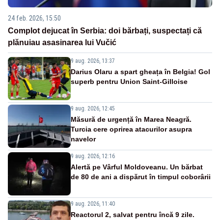
24 feb. 2026, 15:50
Complot dejucat în Serbia: doi bărbați, suspectați că
plănuiau asasinarea lui Vučić
9 aug. 2026, 13:37
Darius Olaru a spart gheața în Belgia! Gol
superb pentru Union Saint-Gilloise
9 aug. 2026, 12:45
Măsură de urgență în Marea Neagră.
Turcia cere oprirea atacurilor asupra
navelor
9 aug. 2026, 12:16
Alertă pe Vârful Moldoveanu. Un bărbat
de 80 de ani a dispărut în timpul coborârii
9 aug. 2026, 11:40
Reactorul 2, salvat pentru încă 9 zile.