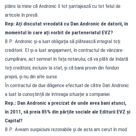
plâns la mine că Andronic îl tot șantajează cu tot felul de
articole în presă.
Rep: Ați discutat vreodată cu Dan Andronic de datorii, în
momentul în care ați vorbit de parteneriatul EVZ?
B.P.: Andronic și-a luat obligația să plătească integral toți
creditorii. El și-a luat angajament, în contractul de vânzare-
cumpărare, act semnat în fața notarului, că va plăti de îndată
toți creditorii, inclusiv la stat, și că banii provin din fonduri
proprii, și nu din alte surse.
În contractul de due diligence efectuat de către Dan Andronic
a luat la cunoștință de întreaga situație a companiei.
Rep.: Dan Andronic a precizat de unde avea bani atunci,
în 2011, să preia 85% din părțile sociale ale Editurii EVZ și
Capital?
B.P.: Aveam suspiciuni rezonabile și de asta am cerut în mod