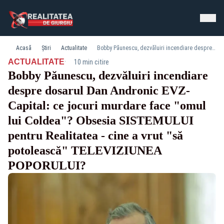
Acasă
Știri
Actualitate
Bobby Păunescu, dezvăluiri incendiare despre dosarul Dan Andronic EVZ-Capital: ce jocuri murdare face "omul lui Coldea"? Obsesia SISTEMULUI pentru Realitatea - cine a vrut "să potolească" TELEVIZIUNEA POPORULUI?
·
ACTUALITATE
10 min citire
Bobby Păunescu, dezvăluiri incendiare
despre dosarul Dan Andronic EVZ-
Capital: ce jocuri murdare face "omul
lui Coldea"? Obsesia SISTEMULUI
pentru Realitatea - cine a vrut "să
potolească" TELEVIZIUNEA
POPORULUI?