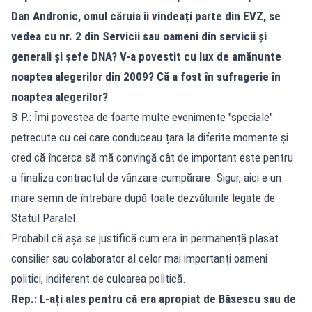
Dan Andronic, omul căruia îi vindeați parte din EVZ, se
vedea cu nr. 2 din Servicii sau oameni din servicii și
generali și șefe DNA? V-a povestit cu lux de amănunte
noaptea alegerilor din 2009? Că a fost în sufragerie în
noaptea alegerilor?
B.P.: Îmi povestea de foarte multe evenimente "speciale"
petrecute cu cei care conduceau țara la diferite momente și
cred că încerca să mă convingă cât de important este pentru
a finaliza contractul de vânzare-cumpărare. Sigur, aici e un
mare semn de întrebare după toate dezvăluirile legate de
Statul Paralel.
Probabil că așa se justifică cum era în permanență plasat
consilier sau colaborator al celor mai importanți oameni
politici, indiferent de culoarea politică.
Rep.: L-ați ales pentru că era apropiat de Băsescu sau de