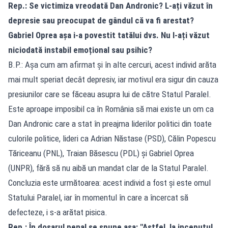
Rep.: Se victimiza vreodată Dan Andronic? L-ați văzut în
depresie sau preocupat de gândul că va fi arestat?
Gabriel Oprea așa i-a povestit tatălui dvs. Nu l-ați văzut
niciodată instabil emoțional sau psihic?
B.P.: Așa cum am afirmat și în alte cercuri, acest individ arăta
mai mult speriat decât depresiv, iar motivul era sigur din cauza
presiunilor care se făceau asupra lui de către Statul Paralel.
Este aproape imposibil ca în România să mai existe un om ca
Dan Andronic care a stat în preajma liderilor politici din toate
culorile politice, lideri ca Adrian Năstase (PSD), Călin Popescu
Tăriceanu (PNL), Traian Băsescu (PDL) și Gabriel Oprea
(UNPR), fără să nu aibă un mandat clar de la Statul Paralel.
Concluzia este următoarea: acest individ a fost și este omul
Statului Paralel, iar în momentul în care a încercat să
defecteze, i s-a arătat pisica.
Rep.: În dosarul penal se spune așa: "Astfel, la inceputul