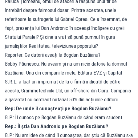
Raluca Țicmeanu, omul de afaceri a răspuns unui tir de
întrebări despre faimosul dosar. Printre acestea, unele
referitoare la sufrageria lui Gabriel Oprea. Ce a însemnat, de
fapt, prezența lui Dan Andronic în aceeași încăpere cu greii
Statului Paralel? Și cine a vrut să pună pumnul în gura
jurnaliștilor Realitatea, televiziunea poporului?
Reporter: Ce datorii aveați la Bogdan Buzăianu?
Bobby Păunescu: Nu aveam și nu am nicio datorie la domnul
Buzăianu. Una din companiile mele, Editura EVZ și Capital
S.R.L. a luat un împrumut de la o firmă indicată de către
acesta, Grammotechniki Ltd, un off-shore din Cipru. Compania
a garantat cu contract notarial 50% din acțiunile editurii.
Rep: De unde îl cunoșteați pe Bogdan Buzăianu?
B.P.: Îl cunosc pe Bogdan Buzăianu de când eram student.
Rep.: Îl știa Dan Andronic pe Bogdan Buzăianu?
B.P.: Nu am idee de când îl cunoaștea, dar știu că Buzăianu s-a