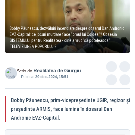
Bobby Păunescu, dezvăluiri incendiare despre dosarul Dan Andronic
EVZ-Capital: ce jocuri murdare face "omul lui Coldea"? Obsesia
SISTEMULUI pentru Realitatea - cine a vrut "să potolească"
TELEVIZIUNEA POPORULUI?
Realitatea de Giurgiu
Scris de
Publicat:
20 dec. 2024, 15:51
Bobby Păunescu, prim-vicepreședinte UGIR, regizor și
președinte ARMIS, face lumină în dosarul Dan
Andronic EVZ-Capital.