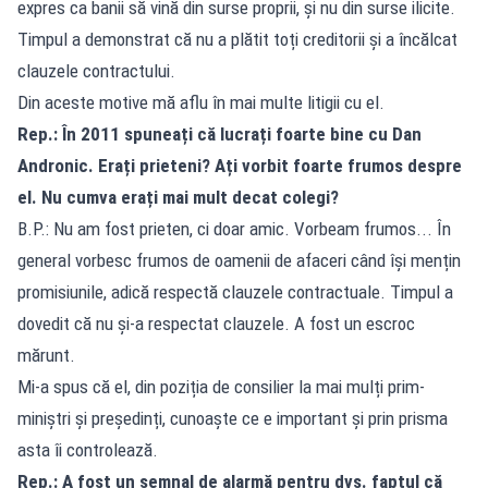
expres ca banii să vină din surse proprii, și nu din surse ilicite.
Timpul a demonstrat că nu a plătit toți creditorii și a încălcat
clauzele contractului.
Din aceste motive mă aflu în mai multe litigii cu el.
Rep.: În 2011 spuneați că lucrați foarte bine cu Dan
Andronic. Erați prieteni? Ați vorbit foarte frumos despre
el. Nu cumva erați mai mult decat colegi?
B.P.: Nu am fost prieten, ci doar amic. Vorbeam frumos... În
general vorbesc frumos de oamenii de afaceri când își mențin
promisiunile, adică respectă clauzele contractuale. Timpul a
dovedit că nu și-a respectat clauzele. A fost un escroc
mărunt.
Mi-a spus că el, din poziția de consilier la mai mulți prim-
miniștri și președinți, cunoaște ce e important și prin prisma
asta îi controlează.
Rep.: A fost un semnal de alarmă pentru dvs. faptul că