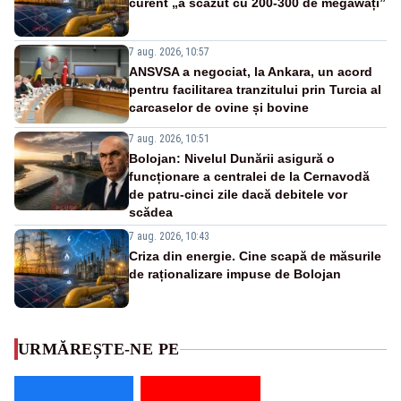
curent „a scăzut cu 200-300 de megawați”
7 aug. 2026, 10:57
ANSVSA a negociat, la Ankara, un acord
pentru facilitarea tranzitului prin Turcia al
carcaselor de ovine și bovine
7 aug. 2026, 10:51
Bolojan: Nivelul Dunării asigură o
funcționare a centralei de la Cernavodă
de patru-cinci zile dacă debitele vor
scădea
7 aug. 2026, 10:43
Criza din energie. Cine scapă de măsurile
de raționalizare impuse de Bolojan
URMĂREȘTE-NE PE