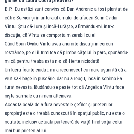
glume cu Laura Codruța Kovesi?
B.P.: Eu astăzi sunt convins că Dan Andronic a fost plantat de
către Servicii și în anturajul omului de afaceri Sorin Ovidiu
Vîntu. Știu că-l ura și încă-l urăște, afirmându-mi, într-o
discuție, că Vîntu se comporta mizerabil cu el.
Când Sorin Ovidiu Vîntu avea anumite discuții în cercuri
restrânse, pe el îl trimitea să plimbe cățelul în parc, spunându-
mi că pentru treaba asta n-o să-l ierte niciodată.
Un lucru foarte ciudat: mi-a recunoscut cu mare ușurință că a
vrut să-l bage în pușcărie, dar nu a reușit, însă în schimb i-a
furat nevasta, lăudându-se peste tot că Angelica Vîntu face
niște sarmale ca nimeni altcineva.
Această boală de a fura nevestele șefilor și prietenilor
apropiați este o treabă cunoscută în spațiul public, nu este o
noutate, inclusiv actuala parteneră de viață fiind soția celui
mai bun prieten al lui.