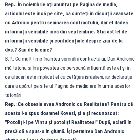
Rep.: În noiembrie ați anunțat pe Pagina de media,
articolul este încă pe site, că sunteți în discuții avansate
cu Adronic pentru semnarea contractului, dar el dădea
informații sensibile încă din septembrie. Știa astfel de
informații sensibile și confidențiale despre ziar de la
dvs.? Sau de la cine?
B.P.: Cu mult timp înaintea semnării contractului, Dan Andronic
mă tatona și îmi povestea ce persoană influentă este el și în
ce afaceri este implicat el cu cetățeni israelieni, iar declarația
care a apărut pe site-ul Pagina de media era în urma acestor
tatonări.
Rep.: Ce obsesie avea Andronic cu Realitatea? Pentru că
acesta i-a spus doamnei Kovesi, și a și recunoscut:
"Potoliți-l pe Vîntu și potoliți Realitatea!" După, eclară în
presă că a spus-o în glumă. Își permitea Dan Andronic