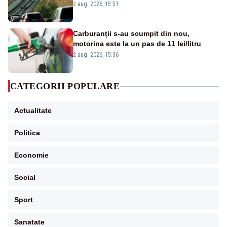
traficul se desfășoară cu dificultate
2 aug. 2026, 15:51
Carburanții s-au scumpit din nou,
motorina este la un pas de 11 lei/litru
2 aug. 2026, 15:36
CATEGORII POPULARE
Actualitate
Politica
Economie
Social
Sport
Sanatate