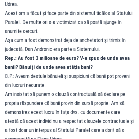
Udrea.
Acest om a făcut și face parte din sistemul ticălos al Statului
Paralel. De multe ori s-a victimizat ca să poată ajunge în
anumite cercuri.
Așa cum a fost demonstrat deja de anchetatori și trimis în
judecată, Dan Andronic era parte a Sistemului.
Rep.: Au fost 3 milioane de euro? V-a spus de unde avea
banii? Bănuiți de unde avea atâția bani?
B.P.: Aveam destule bănuieli și suspiciuni că banii pot proveni
din lucruri necurate.
Am insistat să punem o clauză contractuală să declare pe
propria răspundere că banii provin din sursă proprie. Am să
demonstrez ecest lucru în fața dvs. cu documente care
atestă că acest individ nu a respectat clauzele contractuale și
a fost doar un interpus al Statului Paralel care a dorit să o
compromită pe Elena Udrea.