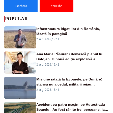
Facebook
YouTube
POPULAR
Infrastructura irigațiilor din România,
lăsată în paragină
2 aug. 2026, 15:38
Ana Maria Păcuraru demască planul lui
Bolojan. O nouă ediție explozivă a
emisiunii „Miza Zilei” la Realitatea PLUS
2 aug. 2026, 15:42
Misiune ratată la Izvoarele, pe Dunăre:
stânca nu a cedat, militarii reiau
detonările luni – VIDEO
2 aug. 2026, 15:48
Accident cu patru mașini pe Autostrada
Soarelui. Au fost rănite trei persoane, iar