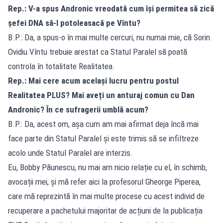
Rep.: V-a spus Andronic vreodată cum își permitea să zică
șefei DNA să-l potoleasacă pe Vîntu?
B.P.: Da, a spus-o în mai multe cercuri, nu numai mie, că Sorin
Ovidiu Vîntu trebuie arestat ca Statul Paralel să poată
controla în totalitate Realitatea.
Rep.: Mai cere acum același lucru pentru postul
Realitatea PLUS? Mai aveți un anturaj comun cu Dan
Andronic? În ce sufragerii umblă acum?
B.P.: Da, acest om, așa cum am mai afirmat deja încă mai
face parte din Statul Paralel și este trimis să se infiltreze
acolo unde Statul Paralel are interzis.
Eu, Bobby Păunescu, nu mai am nicio relație cu el, în schimb,
avocații mei, și mă refer aici la profesorul Gheorge Piperea,
care mă reprezintă în mai multe procese cu acest individ de
recuperare a pachetului majoritar de acțiuni de la publicația