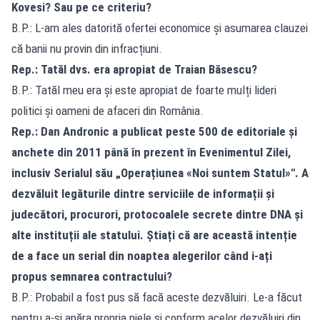
Kovesi? Sau pe ce criteriu?
B.P.: L-am ales datorită ofertei economice și asumarea clauzei
că banii nu provin din infracțiuni.
Rep.: Tatăl dvs. era apropiat de Traian Băsescu?
B.P.: Tatăl meu era și este apropiat de foarte mulți lideri
politici și oameni de afaceri din România.
Rep.: Dan Andronic a publicat peste 500 de editoriale și
anchete din 2011 până în prezent în Evenimentul Zilei,
inclusiv Serialul său „Operațiunea «Noi suntem Statul»". A
dezvăluit legăturile dintre serviciile de informații și
judecători, procurori, protocoalele secrete dintre DNA și
alte instituții ale statului. Știați că are această intenție
de a face un serial din noaptea alegerilor când i-ați
propus semnarea contractului?
B.P.: Probabil a fost pus să facă aceste dezvăluiri. Le-a făcut
pentru a-și apăra propria piele și conform acelor dezvăluiri din