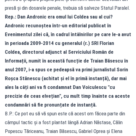
presă și din dosarele penale, trebuia să salveze Statul Paralel.
Rep.: Dan Andronic era omul lui Coldea sau al cui?
Andronic recunoștea într-un editorial publicat în
Evenimentul zilei că, în cadrul întâlnirilor pe care le-a avut
în perioada 2009-2014 cu generalul (r.) SRI Florian
Coldea, directorul adjunct al Serviciului Român de
Informații, numit în această funcție de Traian Băsescu în
anul 2007, i-a spus ce pedeapsă va primi jurnalistul Sorin
Roșca Stănescu (achitat și el în primă instanță), dar mai
ales la câți ani va fi condamnat Dan Voiculescu "cu
precizie de ceas elvețian", cu mult timp înainte ca aceste
condamnări să fie pronunțate de instanță.
B.P.: Ce pot eu să vă spun este că acest om făcea parte din
câmpul tactic și a fost plantat lângă Adrian Năstase, Călin
Popescu Tăriceanu, Traian Băsescu, Gabriel Oprea și Elena