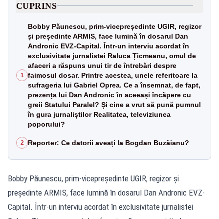
CUPRINS
Bobby Păunescu, prim-vicepreședinte UGIR, regizor
și președinte ARMIS, face lumină în dosarul Dan
Andronic EVZ-Capital. Într-un interviu acordat în
exclusivitate jurnalistei Raluca Țicmeanu, omul de
afaceri a răspuns unui tir de întrebări despre
faimosul dosar. Printre acestea, unele referitoare la
1
sufrageria lui Gabriel Oprea. Ce a însemnat, de fapt,
prezența lui Dan Andronic în aceeași încăpere cu
greii Statului Paralel? Și cine a vrut să pună pumnul
în gura jurnaliștilor Realitatea, televiziunea
poporului?
Reporter: Ce datorii aveați la Bogdan Buzăianu?
2
Bobby Păunescu, prim-vicepreședinte UGIR, regizor și
președinte ARMIS, face lumină în dosarul Dan Andronic EVZ-
Capital. Într-un interviu acordat în exclusivitate jurnalistei