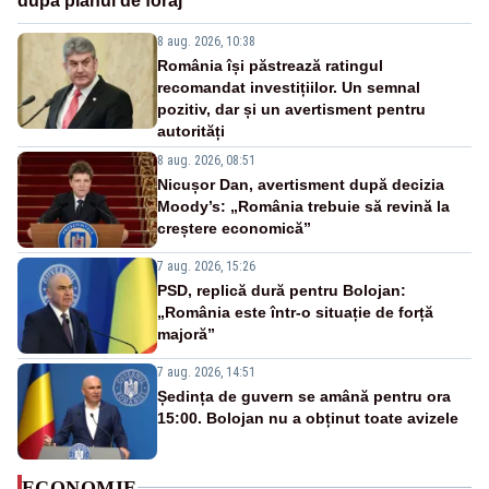
după planul de foraj
8 aug. 2026, 10:38
România își păstrează ratingul
recomandat investițiilor. Un semnal
pozitiv, dar și un avertisment pentru
autorități
8 aug. 2026, 08:51
Nicușor Dan, avertisment după decizia
Moody’s: „România trebuie să revină la
creștere economică”
7 aug. 2026, 15:26
PSD, replică dură pentru Bolojan:
„România este într-o situație de forță
majoră”
7 aug. 2026, 14:51
Ședința de guvern se amână pentru ora
15:00. Bolojan nu a obținut toate avizele
ECONOMIE