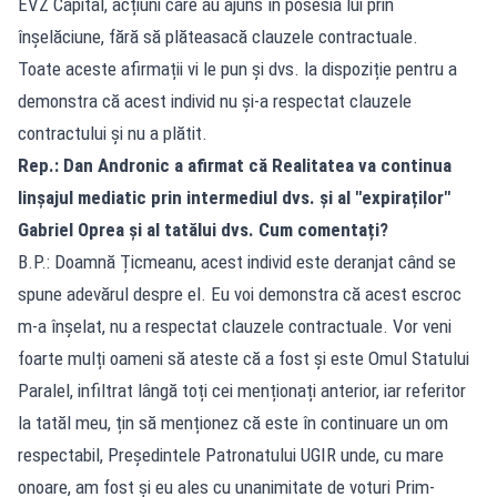
EVZ Capital, acțiuni care au ajuns în posesia lui prin
înșelăciune, fără să plăteasacă clauzele contractuale.
Toate aceste afirmații vi le pun și dvs. la dispoziție pentru a
demonstra că acest individ nu și-a respectat clauzele
contractului și nu a plătit.
Rep.: Dan Andronic a afirmat că Realitatea va continua
linșajul mediatic prin intermediul dvs. și al "expiraților"
Gabriel Oprea și al tatălui dvs. Cum comentați?
B.P.: Doamnă Țicmeanu, acest individ este deranjat când se
spune adevărul despre el. Eu voi demonstra că acest escroc
m-a înșelat, nu a respectat clauzele contractuale. Vor veni
foarte mulți oameni să ateste că a fost și este Omul Statului
Paralel, infiltrat lângă toți cei menționați anterior, iar referitor
la tatăl meu, țin să menționez că este în continuare un om
respectabil, Președintele Patronatului UGIR unde, cu mare
onoare, am fost și eu ales cu unanimitate de voturi Prim-