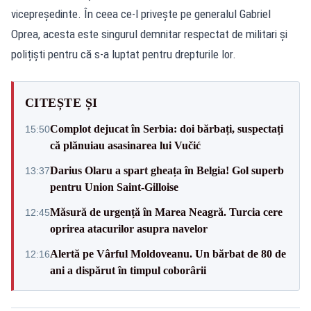
vicepreședinte. În ceea ce-l privește pe generalul Gabriel
Oprea, acesta este singurul demnitar respectat de militari și
polițiști pentru că s-a luptat pentru drepturile lor.
CITEȘTE ȘI
Complot dejucat în Serbia: doi bărbați, suspectați
15:50
că plănuiau asasinarea lui Vučić
Darius Olaru a spart gheața în Belgia! Gol superb
13:37
pentru Union Saint-Gilloise
Măsură de urgență în Marea Neagră. Turcia cere
12:45
oprirea atacurilor asupra navelor
Alertă pe Vârful Moldoveanu. Un bărbat de 80 de
12:16
ani a dispărut în timpul coborârii