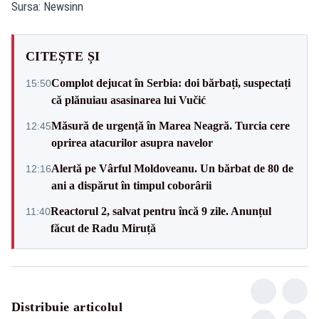
Sursa: Newsinn
CITEȘTE ȘI
Complot dejucat în Serbia: doi bărbați, suspectați
15:50
că plănuiau asasinarea lui Vučić
Măsură de urgență în Marea Neagră. Turcia cere
12:45
oprirea atacurilor asupra navelor
Alertă pe Vârful Moldoveanu. Un bărbat de 80 de
12:16
ani a dispărut în timpul coborârii
Reactorul 2, salvat pentru încă 9 zile. Anunțul
11:40
făcut de Radu Miruță
Distribuie articolul