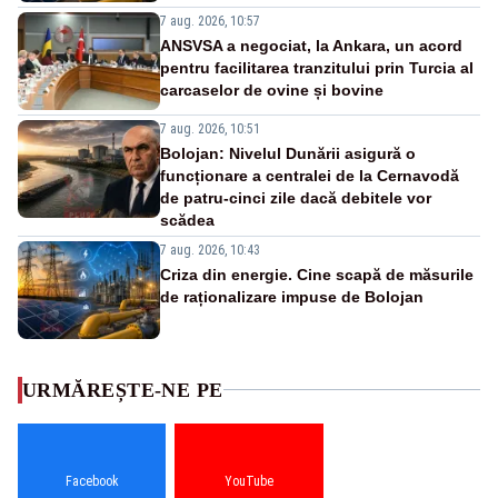
7 aug. 2026, 10:57
ANSVSA a negociat, la Ankara, un acord
pentru facilitarea tranzitului prin Turcia al
carcaselor de ovine și bovine
7 aug. 2026, 10:51
Bolojan: Nivelul Dunării asigură o
funcționare a centralei de la Cernavodă
de patru-cinci zile dacă debitele vor
scădea
7 aug. 2026, 10:43
Criza din energie. Cine scapă de măsurile
de raționalizare impuse de Bolojan
URMĂREȘTE-NE PE
Facebook
YouTube