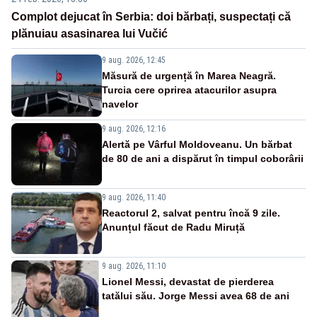
Complot dejucat în Serbia: doi bărbați, suspectați că
plănuiau asasinarea lui Vučić
9 aug. 2026, 12:45
Măsură de urgență în Marea Neagră.
Turcia cere oprirea atacurilor asupra
navelor
9 aug. 2026, 12:16
Alertă pe Vârful Moldoveanu. Un bărbat
de 80 de ani a dispărut în timpul coborârii
9 aug. 2026, 11:40
Reactorul 2, salvat pentru încă 9 zile.
Anunțul făcut de Radu Miruță
9 aug. 2026, 11:10
Lionel Messi, devastat de pierderea
tatălui său. Jorge Messi avea 68 de ani