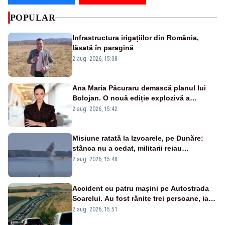
POPULAR
Infrastructura irigațiilor din România,
lăsată în paragină
2 aug. 2026, 15:38
Ana Maria Păcuraru demască planul lui
Bolojan. O nouă ediție explozivă a
emisiunii „Miza Zilei” la Realitatea PLUS
2 aug. 2026, 15:42
Misiune ratată la Izvoarele, pe Dunăre:
stânca nu a cedat, militarii reiau
detonările luni – VIDEO
2 aug. 2026, 15:48
Accident cu patru mașini pe Autostrada
Soarelui. Au fost rănite trei persoane, iar
traficul se desfășoară cu dificultate
2 aug. 2026, 15:51