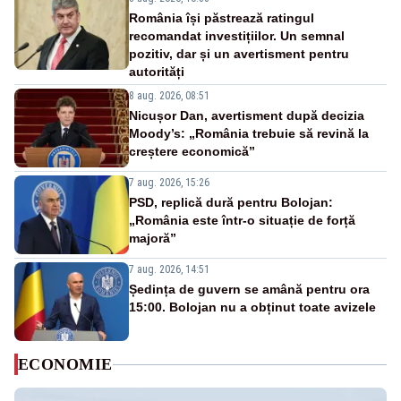
România își păstrează ratingul
recomandat investițiilor. Un semnal
pozitiv, dar și un avertisment pentru
autorități
8 aug. 2026, 08:51
Nicușor Dan, avertisment după decizia
Moody’s: „România trebuie să revină la
creștere economică”
7 aug. 2026, 15:26
PSD, replică dură pentru Bolojan:
„România este într-o situație de forță
majoră”
7 aug. 2026, 14:51
Ședința de guvern se amână pentru ora
15:00. Bolojan nu a obținut toate avizele
ECONOMIE