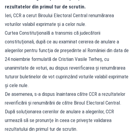
rezultatelor din primul tur de scrutin.
Ieri, CCR a cerut Biroului Electoral Central renumărarea
voturilor valabil exprimate şi a celor nule.
Curtea Constituţională a transmis că judecătorii
constituţionali, după ce au examinat cererea de anulare a
alegerilor pentru funcţia de preşedinte al României din data de
24 noiembrie formulată de Cristian Vasile Terheş, cu
unanimitate de voturi, au dispus reverificarea şi renumărarea
tuturor buletinelor de vot cuprinzând voturile valabil exprimate
şi cele nule.
De asemenea, s-a dispus înaintarea către CCR a rezultatelor
reverificării şi renumărării de către Biroul Electoral Central.
După soluţionarea cererilor de anulare a alegerilor, CCR
urmează să se pronunţe în ceea ce priveşte validarea
rezultatului din primul tur de scrutin.