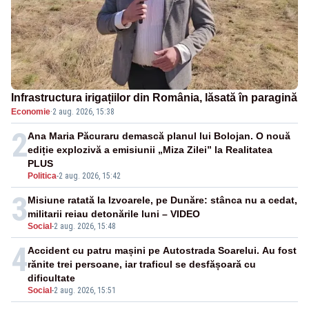
Infrastructura irigațiilor din România, lăsată în paragină
Economie
·
2 aug. 2026, 15:38
2
Ana Maria Păcuraru demască planul lui Bolojan. O nouă
ediție explozivă a emisiunii „Miza Zilei” la Realitatea
PLUS
Politica
-
2 aug. 2026, 15:42
3
Misiune ratată la Izvoarele, pe Dunăre: stânca nu a cedat,
militarii reiau detonările luni – VIDEO
Social
-
2 aug. 2026, 15:48
4
Accident cu patru mașini pe Autostrada Soarelui. Au fost
rănite trei persoane, iar traficul se desfășoară cu
dificultate
Social
-
2 aug. 2026, 15:51