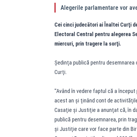
Alegerile parlamentare vor av
Cei cinci judecători ai Înaltei Curţi 
Electoral Central pentru alegerea Se
miercuri, prin tragere la sorţi.
Şedinţa publică pentru desemnarea cel
Curţi.
''Având în vedere faptul că a început
acest an şi ţinând cont de activităţil
Casaţie şi Justiţie a anunţat că, în 
publică pentru desemnarea, prin trager
şi Justiţie care vor face parte din Bi