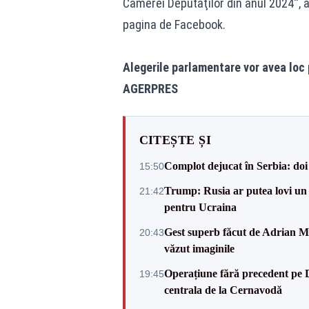
Camerei Deputaţilor din anul 2024'',
pagina de Facebook.
Alegerile parlamentare vor avea loc
AGERPRES
CITEȘTE ȘI
Complot dejucat în Serbia: doi 
15:50
Trump: Rusia ar putea lovi un
21:42
pentru Ucraina
Gest superb făcut de Adrian Mu
20:43
văzut imaginile
Operațiune fără precedent pe 
19:45
centrala de la Cernavodă