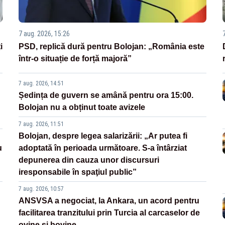
7 aug. 2026, 15:26
i
PSD, replică dură pentru Bolojan: „România este
într-o situație de forță majoră”
7 aug. 2026, 14:51
Ședința de guvern se amână pentru ora 15:00.
Bolojan nu a obținut toate avizele
7 aug. 2026, 11:51
Bolojan, despre legea salarizării: „Ar putea fi
u
adoptată în perioada următoare. S-a întârziat
depunerea din cauza unor discursuri
iresponsabile în spaţiul public”
7 aug. 2026, 10:57
ANSVSA a negociat, la Ankara, un acord pentru
facilitarea tranzitului prin Turcia al carcaselor de
ovine și bovine