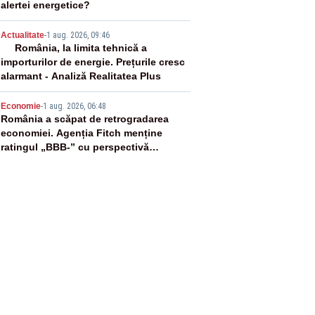
alertei energetice?
4
Actualitate
-
1 aug. 2026, 09:46
România, la limita tehnică a
importurilor de energie. Prețurile cresc
alarmant - Analiză Realitatea Plus
5
Economie
-
1 aug. 2026, 06:48
România a scăpat de retrogradarea
economiei. Agenția Fitch menține
ratingul „BBB-” cu perspectivă
negativă