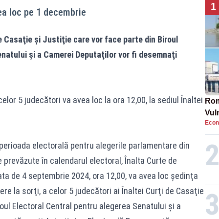
1
ea loc pe 1 decembrie
de Casaţie şi Justiţie care vor face parte din Biroul
natului şi a Camerei Deputaţilor vor fi desemnaţi
or 5 judecători va avea loc la ora 12,00, la sediul Înaltei
Rom
Vul
Econ
pun
cun
 perioada electorală pentru alegerile parlamentare din
e prevăzute în calendarul electoral, Înalta Curte de
data de 4 septembrie 2024, ora 12,00, va avea loc şedinţa
e la sorţi, a celor 5 judecători ai Înaltei Curţi de Casaţie
roul Electoral Central pentru alegerea Senatului şi a