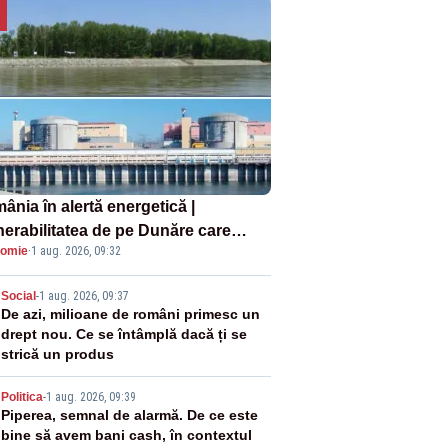
ânia în alertă energetică |
nerabilitatea de pe Dunăre care
omie
·
1 aug. 2026, 09:32
e în pericol Centrala Cernavodă era
oscută de pe vremea lui Ceaușescu
2
Social
-
1 aug. 2026, 09:37
De azi, milioane de români primesc un
drept nou. Ce se întâmplă dacă ți se
strică un produs
3
Politica
-
1 aug. 2026, 09:39
Piperea, semnal de alarmă. De ce este
bine să avem bani cash, în contextul