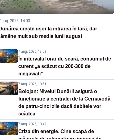
7 aug. 2026, 14:03
Dunărea crește ușor la intrarea în țară, dar
rămâne mult sub media lunii august
7 aug. 2026, 13:02
În intervalul orar de seară, consumul de
curent „a scăzut cu 200-300 de
megawați”
7 aug. 2026, 10:51
Bolojan: Nivelul Dunării asigură o
funcționare a centralei de la Cernavodă
de patru-cinci zile dacă debitele vor
scădea
7 aug. 2026, 10:43
Criza din energie. Cine scapă de
măsurile de raționalizare impuse de