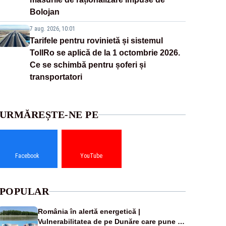
Bolojan
7 aug. 2026, 10:01
Tarifele pentru rovinietă și sistemul
TollRo se aplică de la 1 octombrie 2026.
Ce se schimbă pentru șoferi și
transportatori
URMĂREȘTE-NE PE
Facebook
YouTube
POPULAR
România în alertă energetică |
Vulnerabilitatea de pe Dunăre care pune în