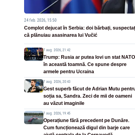
24 feb. 2026, 15:50
Complot dejucat în Serbia: doi bărbați, suspectaț
că plănuiau asasinarea lui Vučić
7 aug. 2026, 21:42
Trump: Rusia ar putea lovi un stat NATO
în această toamnă. Ce spune despre
armele pentru Ucraina
7 aug. 2026, 20:43
Gest superb făcut de Adrian Mutu pentr
soția sa, Sandra. Zeci de mii de oameni
au văzut imaginile
7 aug. 2026, 19:45
Operațiune fără precedent pe Dunăre.
Cum funcționează digul din barje care
ajută centrala de la Cernavodă