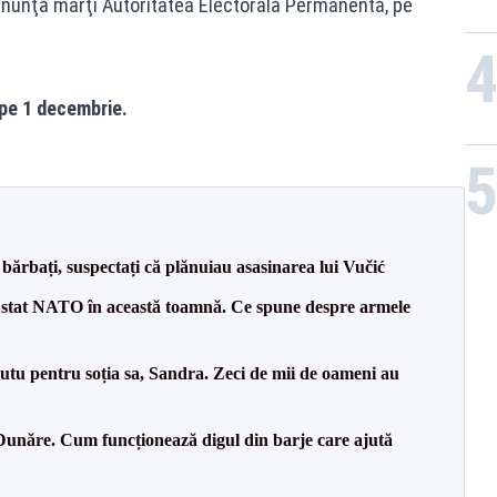
 anunţă marţi Autoritatea Electorală Permanentă, pe
 pe 1 decembrie.
bărbați, suspectați că plănuiau asasinarea lui Vučić
 stat NATO în această toamnă. Ce spune despre armele
tu pentru soția sa, Sandra. Zeci de mii de oameni au
Dunăre. Cum funcționează digul din barje care ajută