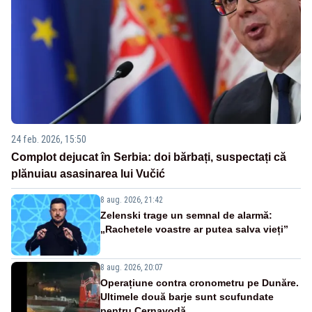
24 feb. 2026, 15:50
Complot dejucat în Serbia: doi bărbați, suspectați că
plănuiau asasinarea lui Vučić
8 aug. 2026, 21:42
Zelenski trage un semnal de alarmă:
„Rachetele voastre ar putea salva vieți”
8 aug. 2026, 20:07
Operațiune contra cronometru pe Dunăre.
Ultimele două barje sunt scufundate
pentru Cernavodă