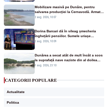
Mobilizare masivă pe Dunăre, pentru
salvarea producției la Cernavodă. Armata
va detona o stâncă și va devia apa
2 aug. 2026, 10:07
fluviului - IMAGINI AERIENE
Dorina Barcari dă în vileag șmecheria
înghețării pensiilor. Sumele uriașe
pierdute de fiecare român
2 aug. 2026, 10:09
Dunărea a secat atât de mult încât a scos
la suprafață nave naziste din al doilea
război mondial
1 aug. 2026, 23:10
CATEGORII POPULARE
Actualitate
Politica