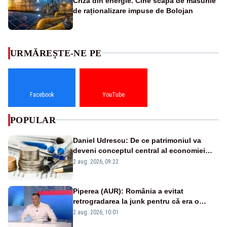
Criza din energie. Cine scapă de măsurile
de raționalizare impuse de Bolojan
URMĂREȘTE-NE PE
Facebook
YouTube
POPULAR
Daniel Udrescu: De ce patrimoniul va
deveni conceptul central al economiei
viitoare?
2 aug. 2026, 09:22
Piperea (AUR): România a evitat
retrogradarea la junk pentru că era o
catastrofă pentru bănci și fondurile de
2 aug. 2026, 10:01
pensii