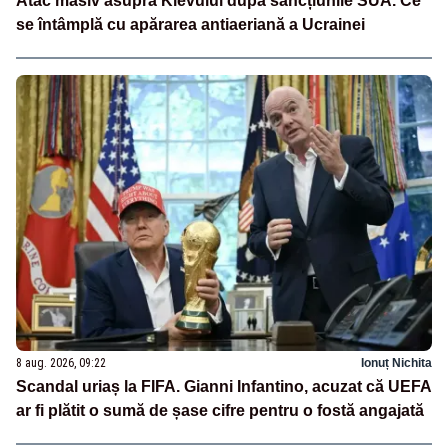
Atac masiv asupra Kievului după sancțiunile SUA. Ce
se întâmplă cu apărarea antiaeriană a Ucrainei
8 aug. 2026, 09:22
Ionuț Nichita
Scandal uriaș la FIFA. Gianni Infantino, acuzat că UEFA
ar fi plătit o sumă de șase cifre pentru o fostă angajată