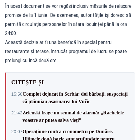
În acest document se vor regăsi inclusiv măsurile de relaxare
promise de la 1 iunie. De asemenea, autoritățile își doresc să
permită circulația persoanelor în afara locuinței până la ora
24:00.
Această decizie ar fi una benefică în special pentru
restaurante și terase, întrucât programul de lucru se poate
prelungi cu încă două ore.
CITEȘTE ȘI
Complot dejucat în Serbia: doi bărbați, suspectați
15:50
că plănuiau asasinarea lui Vučić
Zelenski trage un semnal de alarmă: „Rachetele
21:42
voastre ar putea salva vieți”
Operațiune contra cronometru pe Dunăre.
20:07
Ultimele două barje sunt scufundate pentru