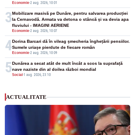
Economie
-
2 aug. 2026, 10:01
3
Mobilizare masivă pe Dunăre, pentru salvarea producției
la Cernavodă. Armata va detona o stâncă și va devia apa
fluviului - IMAGINI AERIENE
Economie
-
2 aug. 2026, 10:07
4
Dorina Barcari dă în vileag șmecheria înghețării pensiilor.
Sumele uriașe pierdute de fiecare român
Economie
-
2 aug. 2026, 10:09
5
Dunărea a secat atât de mult încât a scos la suprafață
nave naziste din al doilea război mondial
Social
-
1 aug. 2026, 23:10
ACTUALITATE