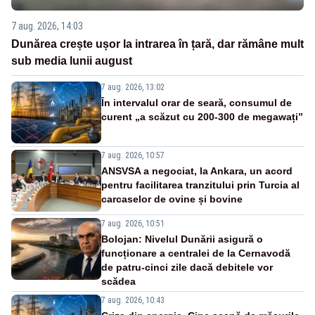
7 aug. 2026, 14:03
Dunărea crește ușor la intrarea în țară, dar rămâne mult
sub media lunii august
7 aug. 2026, 13:02
În intervalul orar de seară, consumul de
curent „a scăzut cu 200-300 de megawați”
7 aug. 2026, 10:57
ANSVSA a negociat, la Ankara, un acord
pentru facilitarea tranzitului prin Turcia al
carcaselor de ovine și bovine
7 aug. 2026, 10:51
Bolojan: Nivelul Dunării asigură o
funcționare a centralei de la Cernavodă
de patru-cinci zile dacă debitele vor
scădea
7 aug. 2026, 10:43