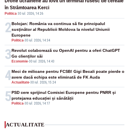
Drone ucrainene au lovit un terminal rusesc de cereale
în Strâmtoarea Kerci
Politica
·
30 iul. 2026, 14:26
2
Bolojan: România va continua să fie principalul
susţinător al Republicii Moldova la nivelul Uniunii
Europene
Politica
-
30 iul. 2026, 14:34
3
Revolut colaborează cu OpenAI pentru a oferi ChatGPT
Go clienţilor săi
Economie
-
30 iul. 2026, 14:43
4
Meci de milioane pentru FCSB! Gigi Becali poate pierde o
avere dacă echipa este eliminată de FK Auda
Actualitate
-
30 iul. 2026, 15:24
5
PSD cere sprijinul Comisiei Europene pentru PNRR și
protejarea educației și sănătății
Politica
-
30 iul. 2026, 14:17
ACTUALITATE