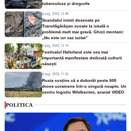
tuberculoza și drogurile
6 aug. 2026, 13:48
Scandalul inimii desenate pe
Transfăgărășan scoate la iveală o
problemă mult mai gravă. Ghizii montani:
„Nu este un caz izolat”
6 aug. 2026, 13:16
Festivalul Haferland este cea mai
importantă manifestare dedicată culturii
săsești
6 aug. 2026, 11:43
Rusia susține că a doborât peste 600
drone ucrainene într-o singură noapte. Un
centru logistic Wildberries, avariat VIDEO
POLITICA