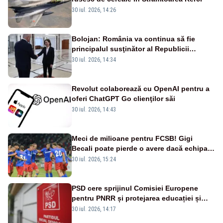
30 iul. 2026, 14:26
Bolojan: România va continua să fie
principalul susţinător al Republicii
Moldova la nivelul Uniunii Europene
30 iul. 2026, 14:34
Revolut colaborează cu OpenAI pentru a
oferi ChatGPT Go clienţilor săi
30 iul. 2026, 14:43
Meci de milioane pentru FCSB! Gigi
Becali poate pierde o avere dacă echipa
este eliminată de FK Auda
30 iul. 2026, 15:24
PSD cere sprijinul Comisiei Europene
pentru PNRR și protejarea educației și
sănătății
30 iul. 2026, 14:17