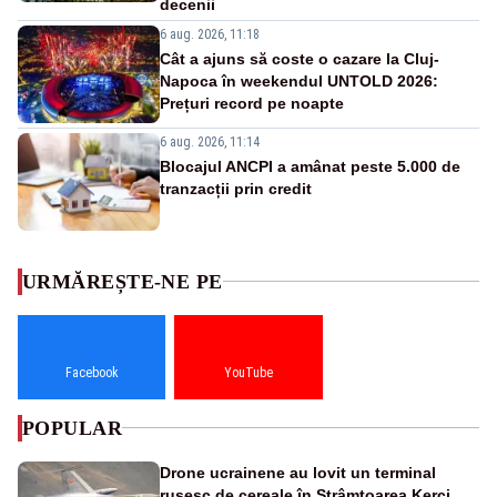
decenii
6 aug. 2026, 11:18
Cât a ajuns să coste o cazare la Cluj-
Napoca în weekendul UNTOLD 2026:
Prețuri record pe noapte
6 aug. 2026, 11:14
Blocajul ANCPI a amânat peste 5.000 de
tranzacții prin credit
URMĂREȘTE-NE PE
Facebook
YouTube
POPULAR
Drone ucrainene au lovit un terminal
rusesc de cereale în Strâmtoarea Kerci