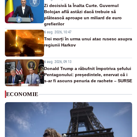
Zi decisivă la Înalta Curte. Guvernul
Bolojan află astăzi dacă trebuie să
plătească aproape un miliard de euro
grefierilor
6 aug. 2026, 10:47
Trei morți în urma unui atac rusesc asupra
regiunii Harkov
6 aug. 2026, 09:13
Donald Trump a răbufnit împotriva șefului
Pentagonului: președintele, enervat că i
s-ar fi ascuns penuria de rachete – SURSE
ECONOMIE