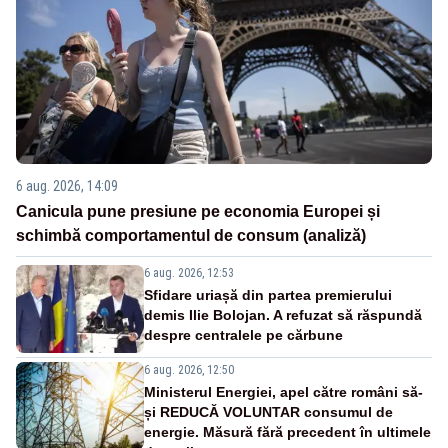
6 aug. 2026, 14:09
Canicula pune presiune pe economia Europei și
schimbă comportamentul de consum (analiză)
6 aug. 2026, 12:53
Sfidare uriașă din partea premierului
demis Ilie Bolojan. A refuzat să răspundă
despre centralele pe cărbune
6 aug. 2026, 12:50
Ministerul Energiei, apel către români să-
și REDUCĂ VOLUNTAR consumul de
energie. Măsură fără precedent în ultimele