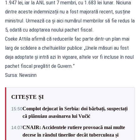
1.947 lei, iar la ANL sunt 7 membri, cu 1.683 lei lunar. Niciuna
dintre aceste indemnizații nu a fost majorată recent, susține
ministrul. Urmează ca și aici numărul membrilor să fie redus la
5, odată cu adoptarea noului pachet fiscal.
Cseke Attila afirmă că reducerile fac parte dintr-un plan mai
larg de scădere a cheltuielilor publice: „Unele măsuri au fost
deja adoptate și intră azi în vigoare, altele vor fi incluse în noul
pachet fiscal pregătit de Guvern.”
Sursa: Newsinn
CITEȘTE ȘI
Complot dejucat în Serbia: doi bărbați, suspectați
15:50
că plănuiau asasinarea lui Vučić
CNAIR: Accidentele rutiere provoacă mai multe
14:07
decese în rândul tinerilor decât tuberculoza și