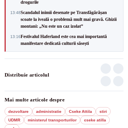
drogurile
Scandalul inimii desenate pe Transfăgărășan
13:48
scoate la iveală o problemă mult mai gravă. Ghizii
montani: „Nu este un caz izolat”
Festivalul Haferland este cea mai importantă
13:16
manifestare dedicată culturii săsești
Distribuie articolul
Mai multe articole despre
dezvoltare
administratie
Cseke Attila
stiri
UDMR
ministerul transporturilor
cseke atilla