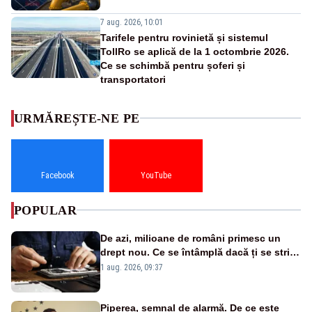
7 aug. 2026, 10:01
Tarifele pentru rovinietă și sistemul
TollRo se aplică de la 1 octombrie 2026.
Ce se schimbă pentru șoferi și
transportatori
URMĂREȘTE-NE PE
Facebook
YouTube
POPULAR
De azi, milioane de români primesc un
drept nou. Ce se întâmplă dacă ți se strică
un produs
1 aug. 2026, 09:37
Piperea, semnal de alarmă. De ce este