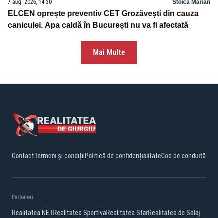
7 aug. 2026, 14:30
Stoica Marian
ELCEN oprește preventiv CET Grozăvești din cauza
caniculei. Apa caldă în București nu va fi afectată
Mai Multe
Contact
Termeni și condiții
Politică de confidențialitate
Cod de conduită
Parteneri:
Realitatea.NET
Realitatea Sportiva
Realitatea Star
Realitatea de Salaj