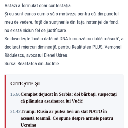
Astăzi a formulat doar contestația.
Și eu sunt curios cum o să o motiveze pentru că, din punctul
meu de vedere, față de susținerile din fața instanței de fond,
nu există niciun fel de justificare.
Se dovedește încă o dată că DNA lucrează cu dublă măsură", a
declarat miercuri dimineață, pentru Realitatea PLUS, Vernonel
Rădulescu, avocatul Elenei Udrea.
Sursa: Realitatea din Justitie
CITEȘTE ȘI
Complot dejucat în Serbia: doi bărbați, suspectați
15:50
că plănuiau asasinarea lui Vučić
Trump: Rusia ar putea lovi un stat NATO în
21:42
această toamnă. Ce spune despre armele pentru
Ucraina