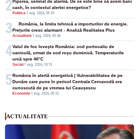
2
Piperea, semnal de alarmă. De ce este bine să avem bani
cash, în contextul alertei energetice?
Politica
-
1 aug. 2026, 09:39
3
România, la limita tehnică a importurilor de energie.
Prețurile cresc alarmant - Analiză Realitatea Plus
Actualitate
-
1 aug. 2026, 09:46
4
Valul de foc lovește România: cod portocaliu de
caniculă, urmat de cod roșu duminică. Temperaturile
urcă spre 40°C
Social
-
1 aug. 2026, 10:15
5
România în alertă energetică | Vulnerabilitatea de pe
Dunăre care pune în pericol Centrala Cernavodă era
cunoscută de pe vremea lui Ceaușescu
Economie
-
1 aug. 2026, 09:32
ACTUALITATE