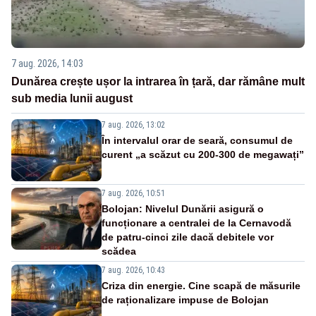
7 aug. 2026, 14:03
Dunărea crește ușor la intrarea în țară, dar rămâne mult
sub media lunii august
7 aug. 2026, 13:02
În intervalul orar de seară, consumul de
curent „a scăzut cu 200-300 de megawați”
7 aug. 2026, 10:51
Bolojan: Nivelul Dunării asigură o
funcționare a centralei de la Cernavodă
de patru-cinci zile dacă debitele vor
scădea
7 aug. 2026, 10:43
Criza din energie. Cine scapă de măsurile
de raționalizare impuse de Bolojan