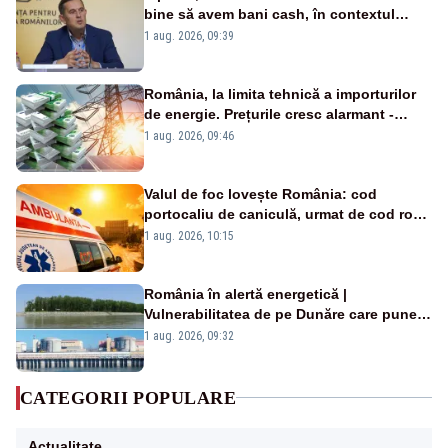
bine să avem bani cash, în contextul
alertei energetice?
1 aug. 2026, 09:39
România, la limita tehnică a importurilor
de energie. Prețurile cresc alarmant -
Analiză Realitatea Plus
1 aug. 2026, 09:46
Valul de foc lovește România: cod
portocaliu de caniculă, urmat de cod roșu
duminică. Temperaturile urcă spre 40°C
1 aug. 2026, 10:15
România în alertă energetică |
Vulnerabilitatea de pe Dunăre care pune
în pericol Centrala Cernavodă era
1 aug. 2026, 09:32
cunoscută de pe vremea lui Ceaușescu
CATEGORII POPULARE
Actualitate