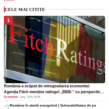
CELE MAI CITITE
1
România a scăpat de retrogradarea economiei.
Agenția Fitch menține ratingul „BBB-” cu perspectivă
Economie
·
1 aug. 2026, 06:48
negativă
2
România în alertă energetică | Vulnerabilitatea de pe