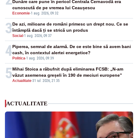
Dunăre care pune în pericol Centrala Cernavodă era
cunoscută de pe vremea lui Ceaușescu
Economie
-
1 aug. 2026, 09:32
3
De azi, milioane de români primesc un drept nou. Ce se
întâmplă dacă ți se strică un produs
Social
-
1 aug. 2026, 09:37
4
Piperea, semnal de alarmă. De ce este bine să avem bani
cash, în contextul alertei energetice?
Politica
-
1 aug. 2026, 09:39
5
Mihai Stoica a răbufnit după eliminarea FCSB: „N-am
văzut asemenea greșeli în 190 de meciuri europene”
Actualitate
-
31 iul. 2026, 21:35
ACTUALITATE