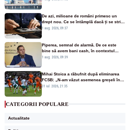
cunoscută de pe vremea lui Ceaușescu
De azi, milioane de români primesc un
drept nou. Ce se întâmplă dacă ți se strică
un produs
1 aug. 2026, 09:37
Piperea, semnal de alarmă. De ce este
bine să avem bani cash, în contextul
alertei energetice?
1 aug. 2026, 09:39
Mihai Stoica a răbufnit după eliminarea
FCSB: „N-am văzut asemenea greșeli în
190 de meciuri europene”
31 iul. 2026, 21:35
CATEGORII POPULARE
Actualitate