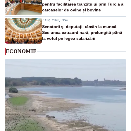
pentru facilitarea tranzitului prin Turcia al
carcaselor de ovine și bovine
7 aug. 2026, 09:49
Senatorii și deputații rămân la muncă.
Sesiunea extraordinară, prelungită până
la votul pe legea salarizării
ECONOMIE