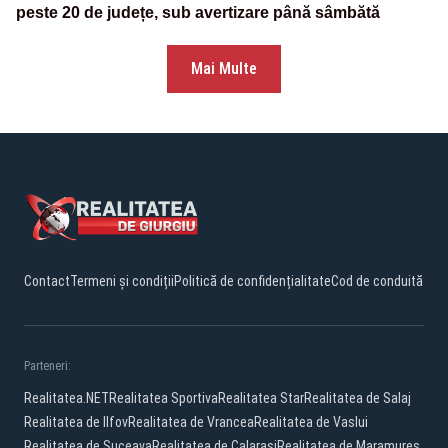
peste 20 de județe, sub avertizare până sâmbătă
Mai Multe
Contact
Termeni și condiții
Politică de confidențialitate
Cod de conduită
Parteneri:
Realitatea.NET
Realitatea Sportiva
Realitatea Star
Realitatea de Salaj
Realitatea de Ilfov
Realitatea de Vrancea
Realitatea de Vaslui
Realitatea de Suceava
Realitatea de Calarasi
Realitatea de Maramures