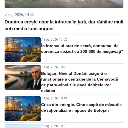
7 aug. 2026, 14:03
Dunărea crește ușor la intrarea în țară, dar rămâne mult
sub media lunii august
7 aug. 2026, 13:02
În intervalul orar de seară, consumul de
curent „a scăzut cu 200-300 de megawați”
7 aug. 2026, 10:51
Bolojan: Nivelul Dunării asigură o
funcționare a centralei de la Cernavodă
de patru-cinci zile dacă debitele vor
scădea
7 aug. 2026, 10:43
Criza din energie. Cine scapă de măsurile
de raționalizare impuse de Bolojan
7 aug. 2026, 10:01