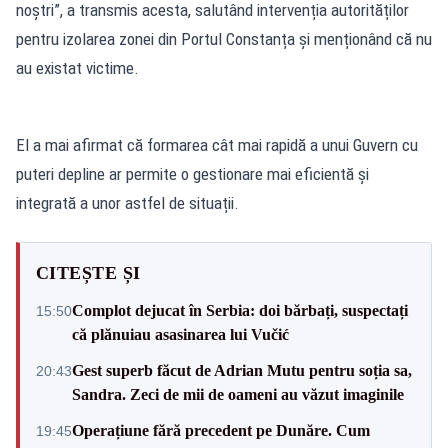
noștri”, a transmis acesta, salutând intervenția autorităților
pentru izolarea zonei din Portul Constanța și menționând că nu
au existat victime.
El a mai afirmat că formarea cât mai rapidă a unui Guvern cu
puteri depline ar permite o gestionare mai eficientă și
integrată a unor astfel de situații.
CITEȘTE ȘI
Complot dejucat în Serbia: doi bărbați, suspectați
15:50
că plănuiau asasinarea lui Vučić
Gest superb făcut de Adrian Mutu pentru soția sa,
20:43
Sandra. Zeci de mii de oameni au văzut imaginile
Operațiune fără precedent pe Dunăre. Cum
19:45