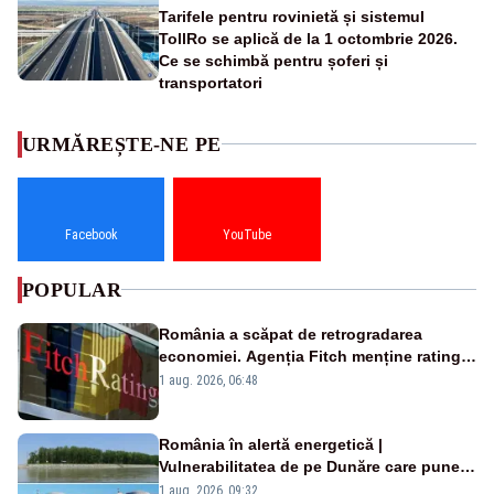
Tarifele pentru rovinietă și sistemul
TollRo se aplică de la 1 octombrie 2026.
Ce se schimbă pentru șoferi și
transportatori
URMĂREȘTE-NE PE
Facebook
YouTube
POPULAR
România a scăpat de retrogradarea
economiei. Agenția Fitch menține ratingul
„BBB-” cu perspectivă negativă
1 aug. 2026, 06:48
România în alertă energetică |
Vulnerabilitatea de pe Dunăre care pune
în pericol Centrala Cernavodă era
1 aug. 2026, 09:32