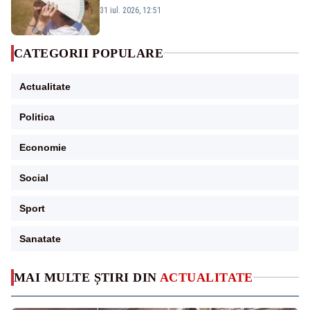
meteorologi
31 iul. 2026, 12:51
CATEGORII POPULARE
Actualitate
Politica
Economie
Social
Sport
Sanatate
MAI MULTE ȘTIRI DIN
ACTUALITATE