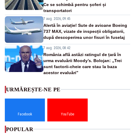
Ce se schimbă pentru șoferi și
transportatori
7 aug. 2026, 09:45
Alertă în aviație! Sute de avioane Boeing
737 MAX, vizate de inspecții obligatorii,
după descoperirea unor fisuri în fuselaj
7 aug. 2026, 08:42
România află astăzi ratingul de țară în
urma evaluării Moody’s. Bolojan: „Trei
sunt factorii-cheie care stau la baza
acestor evaluări”
URMĂREȘTE-NE PE
Facebook
YouTube
POPULAR