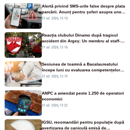
Alertă privind SMS-urile false despre plata
parcării. Anunț pentru șoferi asupra unei
noi metode de fraudă online
31 iul. 2026, 13:10
Reacția clubului Dinamo după tragicul
accident din Argeș: Un membru al staff-
ului medical a murit, antrenorul Adrian
31 iul. 2026, 13:16
Ropotan este în spital
Sesiunea de toamnă a Bacalaureatului
începe luni cu evaluarea competențelor
orale la Limba română
31 iul. 2026, 13:19
ANPC a amendat peste 1.250 de operatori
economici
31 iul. 2026, 13:22
IGSU, recomandări pentru populație după
avertizarea de caniculă emisă de