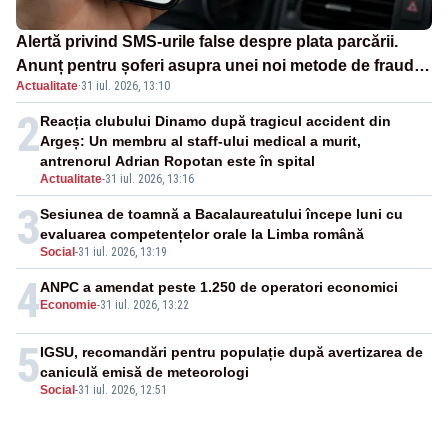
Alertă privind SMS-urile false despre plata parcării.
Anunț pentru șoferi asupra unei noi metode de fraudă
Actualitate
·
31 iul. 2026, 13:10
online
2
Reacția clubului Dinamo după tragicul accident din
Argeș: Un membru al staff-ului medical a murit,
antrenorul Adrian Ropotan este în spital
Actualitate
-
31 iul. 2026, 13:16
3
Sesiunea de toamnă a Bacalaureatului începe luni cu
evaluarea competențelor orale la Limba română
Social
-
31 iul. 2026, 13:19
4
ANPC a amendat peste 1.250 de operatori economici
Economie
-
31 iul. 2026, 13:22
5
IGSU, recomandări pentru populație după avertizarea de
caniculă emisă de meteorologi
Social
-
31 iul. 2026, 12:51