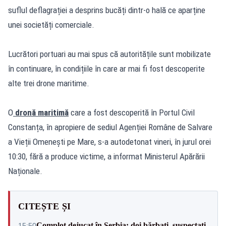
suflul deflagrației a desprins bucăți dintr-o hală ce aparține
unei societăți comerciale.
Lucrători portuari au mai spus că autoritățile sunt mobilizate
în continuare, în condițiile în care ar mai fi fost descoperite
alte trei drone maritime.
O
dronă maritimă
care a fost descoperită în Portul Civil
Constanța, în apropiere de sediul Agenției Române de Salvare
a Vieții Omenești pe Mare, s-a autodetonat vineri, în jurul orei
10:30, fără a produce victime, a informat Ministerul Apărării
Naționale.
CITEȘTE ȘI
Complot dejucat în Serbia: doi bărbați, suspectați
15:50