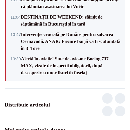
că plănuiau asasinarea lui Vučić
DESTINAȚII DE WEEKEND: sfârșit de
11:04
săptămână în București și în țară
Intervenție crucială pe Dunăre pentru salvarea
10:47
Cernavodă. ANAR: Fiecare barjă va fi scufundată
în 3-4 ore
Alertă în aviație! Sute de avioane Boeing 737
10:39
MAX, vizate de inspecții obligatorii, după
descoperirea unor fisuri în fuselaj
Distribuie articolul
Mai multe articole despre