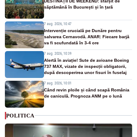
DESTINAȚII DE WEEKEND: sfârșit de
săptămână în București și în țară
7 aug. 2026, 10:47
Intervenție crucială pe Dunăre pentru
salvarea Cernavodă. ANAR: Fiecare barjă
va fi scufundată în 3-4 ore
7 aug. 2026, 10:39
Alertă în aviație! Sute de avioane Boeing
737 MAX, vizate de inspecții obligatorii,
după descoperirea unor fisuri în fuselaj
7 aug. 2026, 10:01
Când revin ploile și când scapă România
de caniculă. Prognoza ANM pe o lună
POLITICA