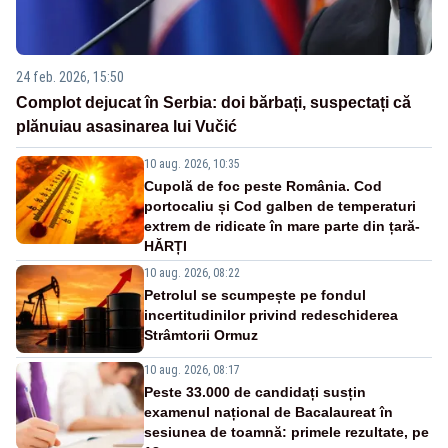
24 feb. 2026, 15:50
Complot dejucat în Serbia: doi bărbați, suspectați că
plănuiau asasinarea lui Vučić
10 aug. 2026, 10:35
Cupolă de foc peste România. Cod
portocaliu și Cod galben de temperaturi
extrem de ridicate în mare parte din țară-
HĂRȚI
10 aug. 2026, 08:22
Petrolul se scumpește pe fondul
incertitudinilor privind redeschiderea
Strâmtorii Ormuz
10 aug. 2026, 08:17
Peste 33.000 de candidați susțin
examenul național de Bacalaureat în
sesiunea de toamnă: primele rezultate, pe