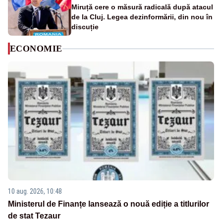
Miruță cere o măsură radicală după atacul
de la Cluj. Legea dezinformării, din nou în
discuție
ECONOMIE
10 aug. 2026, 10:48
Ministerul de Finanțe lansează o nouă ediție a titlurilor
de stat Tezaur