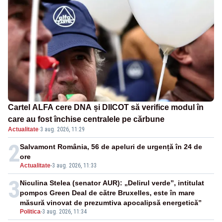
Cartel ALFA cere DNA și DIICOT să verifice modul în
care au fost închise centralele pe cărbune
Actualitate
·
3 aug. 2026, 11:29
2
Salvamont România, 56 de apeluri de urgență în 24 de
ore
Actualitate
-
3 aug. 2026, 11:33
3
Niculina Stelea (senator AUR): „Delirul verde”, intitulat
pompos Green Deal de către Bruxelles, este în mare
măsură vinovat de prezumtiva apocalipsă energetică”
Politica
-
3 aug. 2026, 11:34