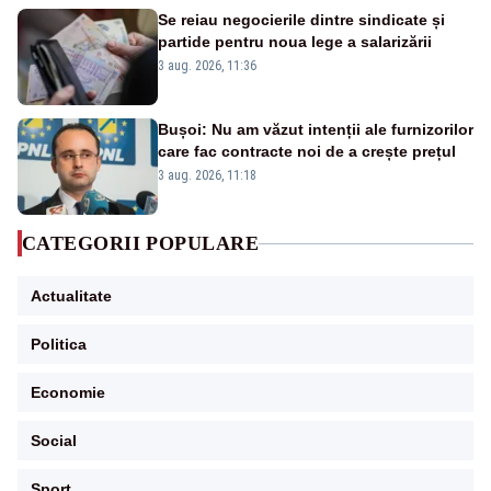
Se reiau negocierile dintre sindicate și
partide pentru noua lege a salarizării
3 aug. 2026, 11:36
Bușoi: Nu am văzut intenții ale furnizorilor
care fac contracte noi de a crește prețul
3 aug. 2026, 11:18
CATEGORII POPULARE
Actualitate
Politica
Economie
Social
Sport