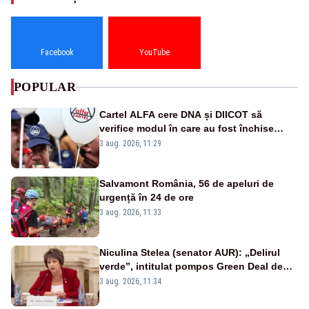
Facebook
YouTube
POPULAR
Cartel ALFA cere DNA și DIICOT să
verifice modul în care au fost închise
centralele pe cărbune
3 aug. 2026, 11:29
Salvamont România, 56 de apeluri de
urgență în 24 de ore
3 aug. 2026, 11:33
Niculina Stelea (senator AUR): „Delirul
verde”, intitulat pompos Green Deal de
către Bruxelles, este în mare măsură
3 aug. 2026, 11:34
vinovat de prezumtiva apocalipsă
energetică”