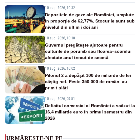
10 aug. 2026, 10:32
Depozitele de gaze ale României, umplute
în proporţie de 62,77%. Stocurile sunt sub
nivelul din ultimii doi ani
10 aug. 2026, 10:18
Guvernul pregătește ajutoare pentru
culturile de porumb sau floarea–soarelui
afectate anul trecut de secetă
10 aug. 2026, 10:02
Pilonul 2 a depășit 100 de miliarde de lei
câștig net. Peste 350.000 de români au
primit plăți
10 aug. 2026, 09:51
Deficitul comercial al României a scăzut la
16,4 miliarde euro în primul semestru din
2026
URMĂREȘTE-NE PE