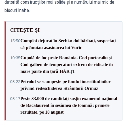
datorită construcțiilor mai solide și a numărului mai mic de
blocuri înalte.
CITEȘTE ȘI
Complot dejucat în Serbia: doi bărbați, suspectați
15:50
că plănuiau asasinarea lui Vučić
Cupolă de foc peste România. Cod portocaliu și
10:35
Cod galben de temperaturi extrem de ridicate în
mare parte din țară-HĂRȚI
Petrolul se scumpește pe fondul incertitudinilor
08:22
privind redeschiderea Strâmtorii Ormuz
Peste 33.000 de candidați susțin examenul național
08:17
de Bacalaureat în sesiunea de toamnă: primele
rezultate, pe 18 august