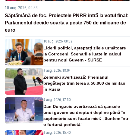
10 aug. 2026, 09:33
Săptămână de foc. Proiectele PNRR intră la votul final:
Parlamentul decide soarta a peste 750 de milioane de
euro
10 aug. 2026, 08:32
Liderii politici, așteptați zilele următoare
la Cotroceni. Scenariile luate în calcul
pentru noul Guvern - SURSE
9 aug. 2026, 18:04
Zelenski avertizează: Phenianul
pregătește trimiterea a 50.000 de militari
în Rusia
9 aug. 2026, 17:50
Dan Dungaciu avertizează că șansele
unui guvern cu drepturi depline până în
septembrie sunt foarte mici: „Suntem într-
o furtună perfectă”
9 aug. 2026, 15:40