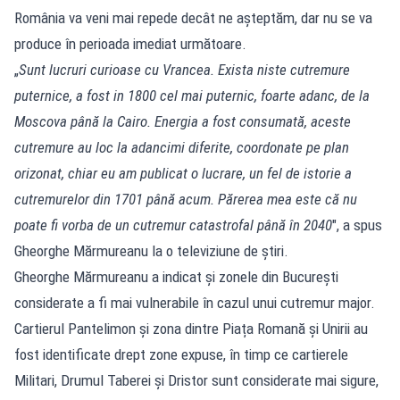
România va veni mai repede decât ne așteptăm, dar nu se va
produce în perioada imediat următoare.
„
Sunt lucruri curioase cu Vrancea. Exista niste cutremure
puternice, a fost in 1800 cel mai puternic, foarte adanc, de la
Moscova până la Cairo. Energia a fost consumată, aceste
cutremure au loc la adancimi diferite, coordonate pe plan
orizonat, chiar eu am publicat o lucrare, un fel de istorie a
cutremurelor din 1701 până acum. Părerea mea este că nu
poate fi vorba de un cutremur catastrofal până în 2040
", a spus
Gheorghe Mărmureanu la o televiziune de știri.
Gheorghe Mărmureanu a indicat și zonele din București
considerate a fi mai vulnerabile în cazul unui cutremur major.
Cartierul Pantelimon și zona dintre Piața Romană și Unirii au
fost identificate drept zone expuse, în timp ce cartierele
Militari, Drumul Taberei și Dristor sunt considerate mai sigure,