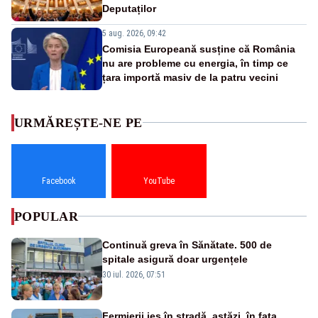
Deputaților
5 aug. 2026, 09:42
Comisia Europeană susține că România
nu are probleme cu energia, în timp ce
țara importă masiv de la patru vecini
URMĂREȘTE-NE PE
Facebook
YouTube
POPULAR
Continuă greva în Sănătate. 500 de
spitale asigură doar urgențele
30 iul. 2026, 07:51
Fermierii ies în stradă, astăzi, în fața