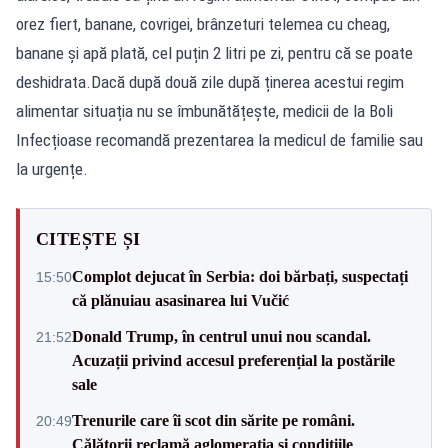
orez fiert, banane, covrigei, brânzeturi telemea cu cheag,
banane și apă plată, cel puțin 2 litri pe zi, pentru că se poate
deshidrata.Dacă după două zile după ținerea acestui regim
alimentar situația nu se îmbunătățește, medicii de la Boli
Infecțioase recomandă prezentarea la medicul de familie sau
la urgențe.
CITEȘTE ȘI
Complot dejucat în Serbia: doi bărbați, suspectați
15:50
că plănuiau asasinarea lui Vučić
Donald Trump, în centrul unui nou scandal.
21:52
Acuzații privind accesul preferențial la postările
sale
Trenurile care îi scot din sărite pe români.
20:49
Călătorii reclamă aglomerația și condițiile