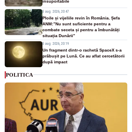
insuportabile
5 aug. 2026, 20:47
Ploile și vijeliile revin în România. Șefa
ANM:”Nu sunt suficiente pentru a
combate seceta și pentru a îmbunătăți
situația Dunării”
5 aug. 2026, 20:19
Un fragment dintr-o rachetă SpaceX s-a
prăbușit pe Lună. Ce au aflat cercetătorii
după impact
POLITICA