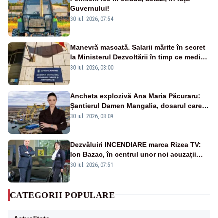
Guvernului!
30 iul. 2026, 07:54
Manevră mascată. Salarii mărite în secret
la Ministerul Dezvoltării în timp ce medicii
ies în stradă
30 iul. 2026, 08:00
Ancheta explozivă Ana Maria Păcuraru:
Șantierul Damen Mangalia, dosarul care
scufundă apărarea României
30 iul. 2026, 08:09
Dezvăluiri INCENDIARE marca Rizea TV:
Ion Bazac, în centrul unor noi acuzații
publice
30 iul. 2026, 07:51
CATEGORII POPULARE