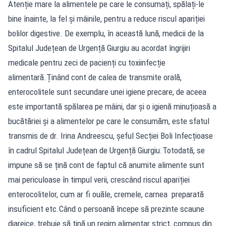
Atenție mare la alimentele pe care le consumați, spălați-le
bine înainte, la fel și mâinile, pentru a reduce riscul apariției
bolilor digestive. De exemplu, în această lună, medicii de la
Spitalul Județean de Urgență Giurgiu au acordat îngrijiri
medicale pentru zeci de pacienți cu toxiinfecție
alimentară.Ținând cont de calea de transmite orală,
enterocolitele sunt secundare unei igiene precare, de aceea
este importantă spălarea pe mâini, dar și o igienă minuțioasă a
bucătăriei și a alimentelor pe care le consumăm, este sfatul
transmis de dr. Irina Andreescu, șeful Secției Boli Infecțioase
în cadrul Spitalul Județean de Urgență Giurgiu.Totodată, se
impune să se țină cont de faptul că anumite alimente sunt
mai periculoase în timpul verii, crescând riscul apariției
enterocolitelor, cum ar fi ouăle, cremele, carnea preparată
insuficient etc.Când o persoană începe să prezinte scaune
diareice, trebuie să țină un regim alimentar strict, compus din