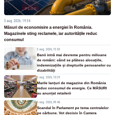
5 aug. 2026, 19:54
Măsuri de economisire a energiei în România.
Magazinele sting reclamele, iar autoritățile reduc
consumul
5 aug. 2026, 15:03
Banii intră mai devreme pentru milioane
de români: când se plătesc alocațiile,
indemnizațiile și drepturile persoanelor cu
dizabilități
5 aug. 2026, 10:29
Marile lanțuri de magazine din România
reduc consumul de energie. Ce MĂSURI
au anunțat retailerii
5 aug. 2026, 09:46
Scandal în Parlament pe tema centralelor
pe cărbune. Vot decisiv în Camera