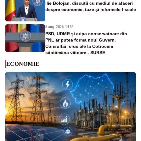
Ilie Bolojan, discuții cu mediul de afaceri
despre economie, taxe și reformele fiscale
5 aug. 2026, 14:55
PSD, UDMR și aripa conservatoare din
PNL ar putea forma noul Guvern.
Consultări cruciale la Cotroceni
săptămâna viitoare - SURSE
ECONOMIE