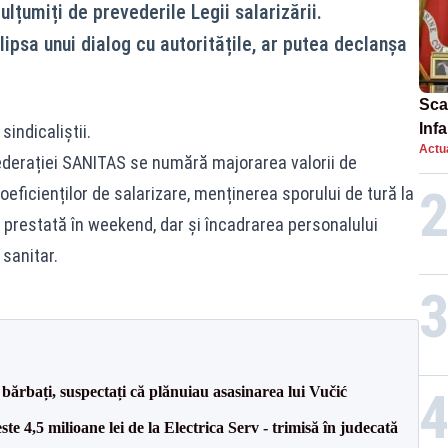
lțumiți de prevederile Legii salarizării.
 lipsa unui dialog cu autoritățile, ar putea declanșa
Scan
Inf
sindicaliştii.
Actua
proi
Federației SANITAS se numără majorarea valorii de
coeficienților de salarizare, menținerea sporului de tură la
prestată în weekend, dar și încadrarea personalului
sanitar.
bărbați, suspectați că plănuiau asasinarea lui Vučić
te 4,5 milioane lei de la Electrica Serv - trimisă în judecată