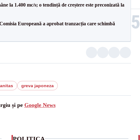
ne la 1.400 mc/s; o tendință de creștere este preconizată la
Comisia Europeană a aprobat tranzacția care schimbă
anitas
greva japoneza
urgiu și pe
Google News
POLITICA