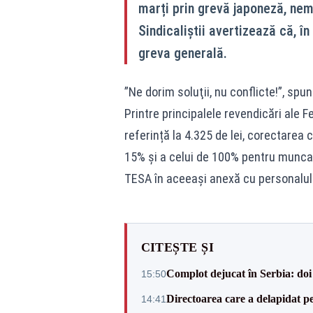
marți prin grevă japoneză, nemu
Sindicaliștii avertizează că, în
greva generală.
”Ne dorim soluţii, nu conflicte!”, spun 
Printre principalele revendicări ale 
referință la 4.325 de lei, corectarea 
15% și a celui de 100% pentru munca 
TESA în aceeași anexă cu personalul 
CITEȘTE ȘI
Complot dejucat în Serbia: doi 
15:50
Directoarea care a delapidat pes
14:41