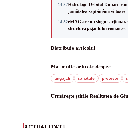
Hidrologi: Debitul Dunării rămâ
14:37
jumătatea săptămânii viitoare
eMAG are un singur acționar. 
14:32
structura gigantului românesc
Distribuie articolul
Mai multe articole despre
angajati
sanatate
proteste
s
Urmărește știrile Realitatea de Gi
ACTUALITATE