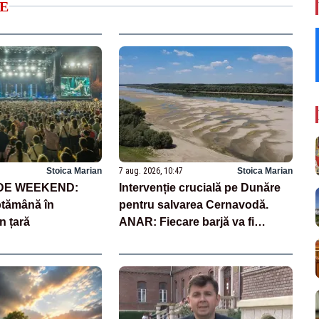
E
Stoica Marian
7 aug. 2026, 10:47
Stoica Marian
 DE WEEKEND:
Intervenție crucială pe Dunăre
ptămână în
pentru salvarea Cernavodă.
n țară
ANAR: Fiecare barjă va fi
scufundată în 3-4 ore