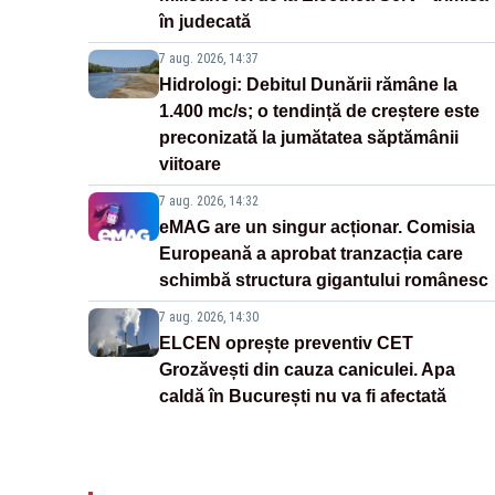
în judecată
7 aug. 2026, 14:37
Hidrologi: Debitul Dunării rămâne la
1.400 mc/s; o tendință de creștere este
preconizată la jumătatea săptămânii
viitoare
7 aug. 2026, 14:32
eMAG are un singur acționar. Comisia
Europeană a aprobat tranzacția care
schimbă structura gigantului românesc
7 aug. 2026, 14:30
ELCEN oprește preventiv CET
Grozăvești din cauza caniculei. Apa
caldă în București nu va fi afectată