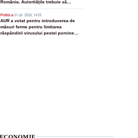
România. Autoritățile trebuie să
continue consolidarea stabilității
5
economice și financiare
Politica
-
31 iul. 2026, 14:55
AUR a votat pentru introducerea de
măsuri ferme pentru limitarea
răspândirii virusului pestei porcine
africane
ECONOMIE