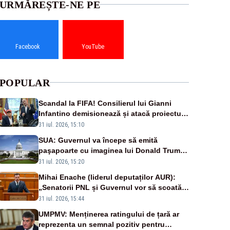
URMĂREȘTE-NE PE
Facebook
YouTube
POPULAR
Scandal la FIFA! Consilierul lui Gianni
Infantino demisionează și atacă proiectul
privind investitorii străini
31 iul. 2026, 15:10
SUA: Guvernul va începe să emită
paşapoarte cu imaginea lui Donald Trump
începând cu 8 august
31 iul. 2026, 15:20
Mihai Enache (liderul deputaților AUR):
„Senatorii PNL și Guvernul vor să scoată
la vânzare bunuri publice pentru a stinge
31 iul. 2026, 15:44
datoriile pentru vaccinurile Pfizer!”
UMPMV: Menținerea ratingului de țară ar
reprezenta un semnal pozitiv pentru