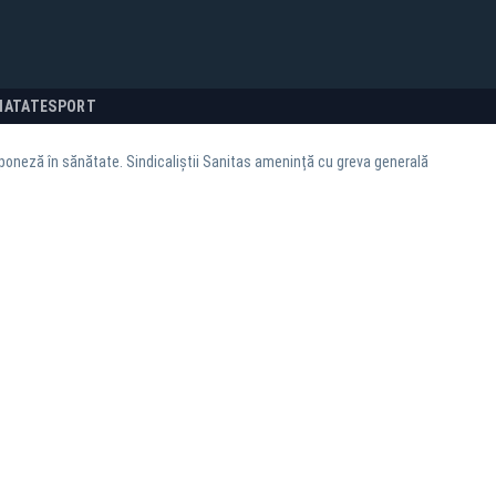
NATATE
SPORT
poneză în sănătate. Sindicaliștii Sanitas amenință cu greva generală