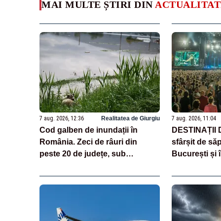
MAI MULTE ȘTIRI DIN
ACTUALITAT
7 aug. 2026, 12:36
Realitatea de Giurgiu
7 aug. 2026, 11:04
Cod galben de inundații în
DESTINAȚII
România. Zeci de râuri din
sfârșit de să
peste 20 de județe, sub
București și î
avertizare până sâmbătă