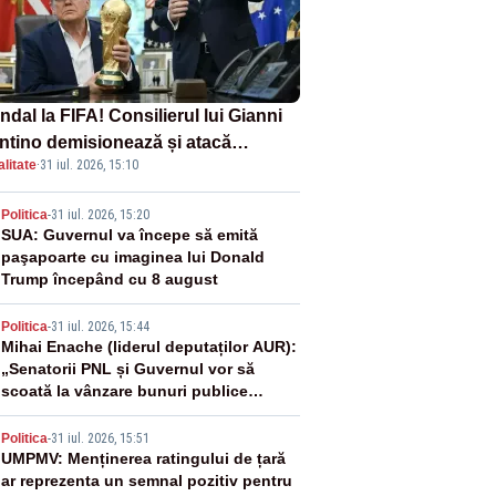
dal la FIFA! Consilierul lui Gianni
antino demisionează și atacă
litate
·
31 iul. 2026, 15:10
ectul privind investitorii străini
2
Politica
-
31 iul. 2026, 15:20
SUA: Guvernul va începe să emită
paşapoarte cu imaginea lui Donald
Trump începând cu 8 august
3
Politica
-
31 iul. 2026, 15:44
Mihai Enache (liderul deputaților AUR):
„Senatorii PNL și Guvernul vor să
scoată la vânzare bunuri publice
pentru a stinge datoriile pentru
4
vaccinurile Pfizer!”
Politica
-
31 iul. 2026, 15:51
UMPMV: Menținerea ratingului de țară
ar reprezenta un semnal pozitiv pentru