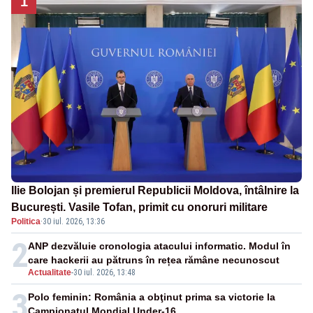
1
Ilie Bolojan și premierul Republicii Moldova, întâlnire la
București. Vasile Tofan, primit cu onoruri militare
Politica
·
30 iul. 2026, 13:36
2
ANP dezvăluie cronologia atacului informatic. Modul în
care hackerii au pătruns în rețea rămâne necunoscut
Actualitate
-
30 iul. 2026, 13:48
3
Polo feminin: România a obţinut prima sa victorie la
Campionatul Mondial Under-16