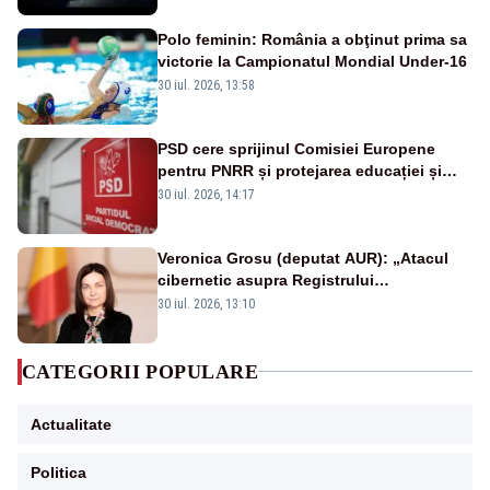
Polo feminin: România a obţinut prima sa
victorie la Campionatul Mondial Under-16
30 iul. 2026, 13:58
PSD cere sprijinul Comisiei Europene
pentru PNRR și protejarea educației și
sănătății
30 iul. 2026, 14:17
Veronica Grosu (deputat AUR): „Atacul
cibernetic asupra Registrului
Proprietăților transmite un semnal de
30 iul. 2026, 13:10
neîncredere investitorilor”
CATEGORII POPULARE
Actualitate
Politica