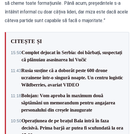
să cheme toate formațiunile. Până acum, președintele s-a
întâlnit informal cu doar câțiva lideri, dar miza este dacă acele
câteva partide sunt capabile să facă o majoritate.”
CITEȘTE ȘI
Complot dejucat în Serbia: doi bărbați, suspectați
15:50
că plănuiau asasinarea lui Vučić
Rusia susține că a doborât peste 600 drone
11:43
ucrainene într-o singură noapte. Un centru logistic
Wildberries, avariat VIDEO
Bolojan: Vom aproba în maximum două
11:18
săptămâni un memorandum pentru angajarea
personalului din creșele inaugurate
Operațiunea de pe brațul Bala intră în faza
10:50
decisivă. Prima barjă ar putea fi scufundată la ora