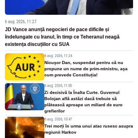
6 aug. 2026, 11:27
JD Vance anunță negocieri de pace dificile și
îndelungate cu Iranul, în timp ce Teheranul neagă
existența discuțiilor cu SUA
6 aug. 2026, 11:24
Nicușor Dan, suspendat pentru că nu
propune un nume de prim-ministru, așa
cum prevede Constituția!
6 aug. 2026, 11:05
Zi decisivă la Înalta Curte. Guvernul
Bolojan află astăzi dacă trebuie să
plătească aproape un miliard de euro
grefierilor
6 aug. 2026, 10:47
Trei morți în urma unui atac rusesc asupra
regiunii Harkov