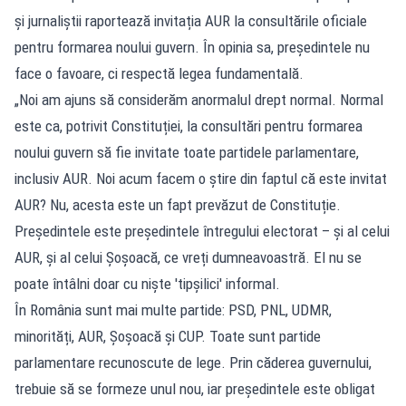
și jurnaliștii raportează invitația AUR la consultările oficiale
pentru formarea noului guvern. În opinia sa, președintele nu
face o favoare, ci respectă legea fundamentală.
„Noi am ajuns să considerăm anormalul drept normal. Normal
este ca, potrivit Constituției, la consultări pentru formarea
noului guvern să fie invitate toate partidele parlamentare,
inclusiv AUR. Noi acum facem o știre din faptul că este invitat
AUR? Nu, acesta este un fapt prevăzut de Constituție.
Președintele este președintele întregului electorat – și al celui
AUR, și al celui Șoșoacă, ce vreți dumneavoastră. El nu se
poate întâlni doar cu niște 'tipșilici' informal.
În România sunt mai multe partide: PSD, PNL, UDMR,
minorități, AUR, Șoșoacă și CUP. Toate sunt partide
parlamentare recunoscute de lege. Prin căderea guvernului,
trebuie să se formeze unul nou, iar președintele este obligat