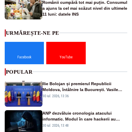
Românii cumpără tot mai puțin. Consumul
a ajuns la cel mai scăzut nivel din ultimele
11 luni: datele INS
URMĂREȘTE-NE PE
Facebook
YouTube
POPULAR
Ilie Bolojan și premierul Republicii
Moldova, întâlnire la București. Vasile
Tofan, primit cu onoruri militare
30 iul. 2026, 13:36
ANP dezvăluie cronologia atacului
informatic. Modul în care hackerii au
pătruns în rețea rămâne necunoscut
30 iul. 2026, 13:48