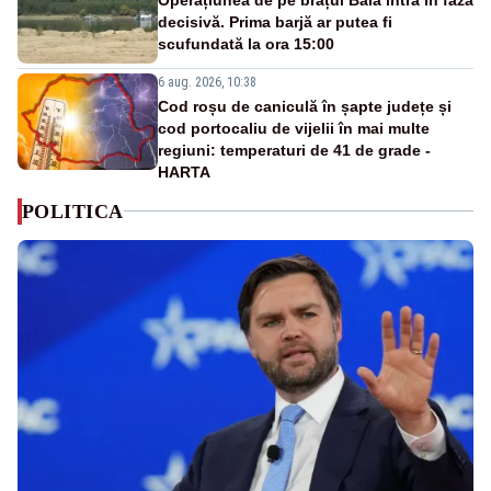
decisivă. Prima barjă ar putea fi
scufundată la ora 15:00
6 aug. 2026, 10:38
Cod roșu de caniculă în șapte județe și
cod portocaliu de vijelii în mai multe
regiuni: temperaturi de 41 de grade -
HARTA
POLITICA