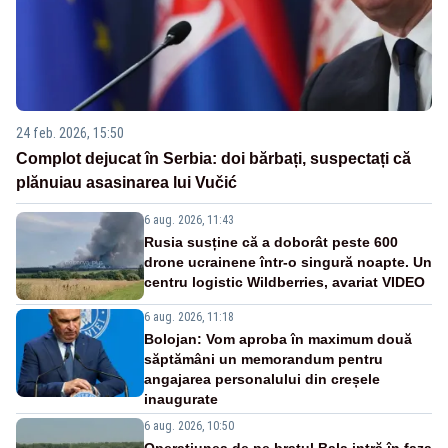
24 feb. 2026, 15:50
Complot dejucat în Serbia: doi bărbați, suspectați că
plănuiau asasinarea lui Vučić
6 aug. 2026, 11:43
Rusia susține că a doborât peste 600
drone ucrainene într-o singură noapte. Un
centru logistic Wildberries, avariat VIDEO
6 aug. 2026, 11:18
Bolojan: Vom aproba în maximum două
săptămâni un memorandum pentru
angajarea personalului din creșele
inaugurate
6 aug. 2026, 10:50
Operațiunea de pe brațul Bala intră în faza