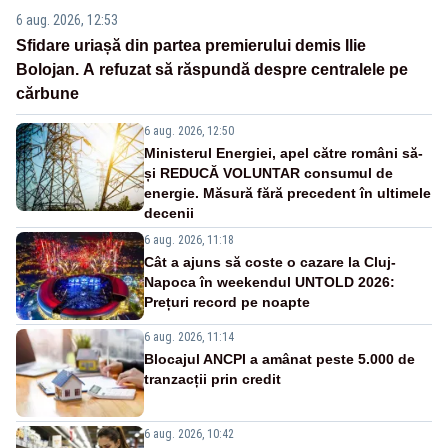
6 aug. 2026, 12:53
Sfidare uriașă din partea premierului demis Ilie
Bolojan. A refuzat să răspundă despre centralele pe
cărbune
6 aug. 2026, 12:50
Ministerul Energiei, apel către români să-
și REDUCĂ VOLUNTAR consumul de
energie. Măsură fără precedent în ultimele
decenii
6 aug. 2026, 11:18
Cât a ajuns să coste o cazare la Cluj-
Napoca în weekendul UNTOLD 2026:
Prețuri record pe noapte
6 aug. 2026, 11:14
Blocajul ANCPI a amânat peste 5.000 de
tranzacții prin credit
6 aug. 2026, 10:42