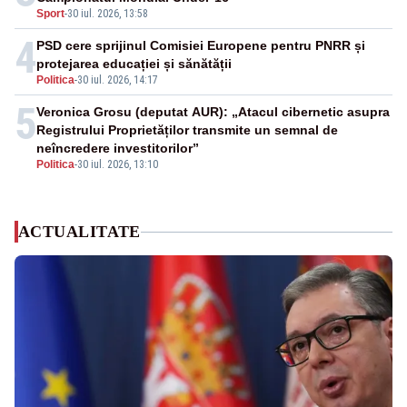
Sport
-
30 iul. 2026, 13:58
4
PSD cere sprijinul Comisiei Europene pentru PNRR și
protejarea educației și sănătății
Politica
-
30 iul. 2026, 14:17
5
Veronica Grosu (deputat AUR): „Atacul cibernetic asupra
Registrului Proprietăților transmite un semnal de
neîncredere investitorilor”
Politica
-
30 iul. 2026, 13:10
ACTUALITATE