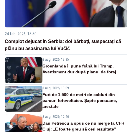
24 feb. 2026, 15:50
Complot dejucat în Serbia: doi bărbați, suspectați că
plănuiau asasinarea lui Vučić
8 aug. 2026, 13:35
Groenlanda îi pune frână lui Trump.
Avertisment dur după planul de foraj
8 aug. 2026, 13:09
Furt de 1.500 de metri de cabluri din
parcuri fotovoltaice. Șapte persoane,
arestate
8 aug. 2026, 12:46
Dan Petrescu a spus ce nu merge la CFR
Cluj: „E foarte greu să ceri rezultate”