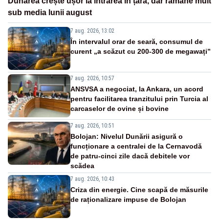
Dunărea crește ușor la intrarea în țară, dar rămâne mult
sub media lunii august
7 aug. 2026, 13:02
În intervalul orar de seară, consumul de
curent „a scăzut cu 200-300 de megawați”
7 aug. 2026, 10:57
ANSVSA a negociat, la Ankara, un acord
pentru facilitarea tranzitului prin Turcia al
carcaselor de ovine și bovine
7 aug. 2026, 10:51
Bolojan: Nivelul Dunării asigură o
funcționare a centralei de la Cernavodă
de patru-cinci zile dacă debitele vor
scădea
7 aug. 2026, 10:43
Criza din energie. Cine scapă de măsurile
de raționalizare impuse de Bolojan