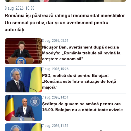
8 aug. 2026, 10:38
România își păstrează ratingul recomandat investițiilor.
Un semnal pozitiv, dar și un avertisment pentru
autorități
8 aug. 2026, 08:51
Nicușor Dan, avertisment după decizia
Moody’s: „România trebuie să revină la
creștere economică”
7 aug. 2026, 15:26
PSD, replică dură pentru Bolojan:
„România este într-o situație de forță
majoră”
7 aug. 2026, 14:51
Ședința de guvern se amână pentru ora
15:00. Bolojan nu a obținut toate avizele
7 aug. 2026, 11:51