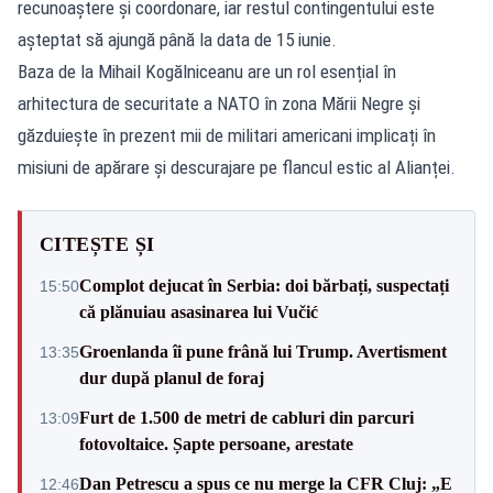
recunoaștere și coordonare, iar restul contingentului este
așteptat să ajungă până la data de 15 iunie.
Baza de la Mihail Kogălniceanu are un rol esențial în
arhitectura de securitate a NATO în zona Mării Negre și
găzduiește în prezent mii de militari americani implicați în
misiuni de apărare și descurajare pe flancul estic al Alianței.
CITEȘTE ȘI
Complot dejucat în Serbia: doi bărbați, suspectați
15:50
că plănuiau asasinarea lui Vučić
Groenlanda îi pune frână lui Trump. Avertisment
13:35
dur după planul de foraj
Furt de 1.500 de metri de cabluri din parcuri
13:09
fotovoltaice. Șapte persoane, arestate
Dan Petrescu a spus ce nu merge la CFR Cluj: „E
12:46