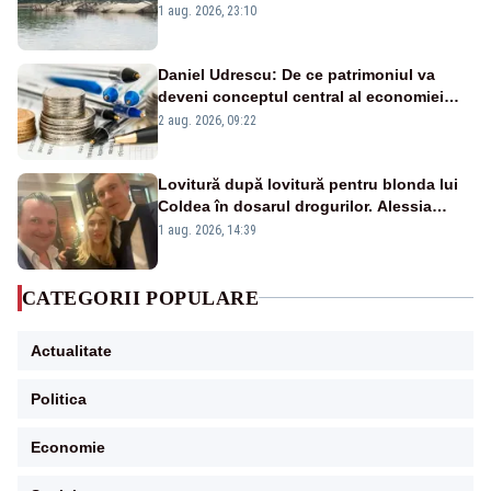
război mondial
1 aug. 2026, 23:10
Daniel Udrescu: De ce patrimoniul va
deveni conceptul central al economiei
viitoare?
2 aug. 2026, 09:22
Lovitură după lovitură pentru blonda lui
Coldea în dosarul drogurilor. Alessia
Păcuraru explică decizia magistraților
1 aug. 2026, 14:39
CATEGORII POPULARE
Actualitate
Politica
Economie