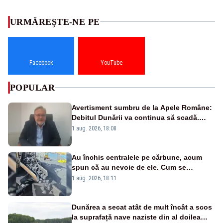
URMĂREȘTE-NE PE
Facebook
YouTube
POPULAR
Avertisment sumbru de la Apele Române:
Debitul Dunării va continua să scadă.
Cernavodă s-ar putea închide în 4 zile
1 aug. 2026, 18:08
Au închis centralele pe cărbune, acum
spun că au nevoie de ele. Cum se
pasează vina în plină criză energetică
1 aug. 2026, 18:11
Dunărea a secat atât de mult încât a scos
la suprafață nave naziste din al doilea