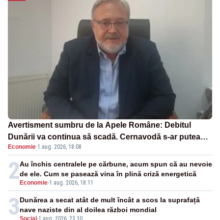
Avertisment sumbru de la Apele Române: Debitul
Dunării va continua să scadă. Cernavodă s-ar putea
Economie
·
1 aug. 2026, 18:08
închide în 4 zile
2
Au închis centralele pe cărbune, acum spun că au nevoie
de ele. Cum se pasează vina în plină criză energetică
Economie
-
1 aug. 2026, 18:11
3
Dunărea a secat atât de mult încât a scos la suprafață
nave naziste din al doilea război mondial
Social
-
1 aug. 2026, 23:10