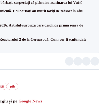
bărbați, suspectați că plănuiau asasinarea lui Vučić
culă. Doi bărbați au murit loviți de trăsnet în râul
26. Artistul-surpriză care deschide prima seară de
 Reactorului 2 de la Cernavodă. Cum vor fi scufundate
tii
pib
urgiu și pe
Google News