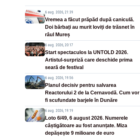
6 aug. 2026, 21:39
Vremea a făcut prăpăd după caniculă.
Doi bărbați au murit loviți de trăsnet în
râul Mureș
6 aug. 2026, 20:17
Start spectaculos la UNTOLD 2026.
Artistul-surpriză care deschide prima
seară de festival
6 aug. 2026, 19:56
Planul decisiv pentru salvarea
Reactorului 2 de la Cernavodă. Cum vor
fi scufundate barjele în Dunăre
6 aug. 2026, 19:19
Loto 6/49, 6 august 2026. Numerele
câștigătoare au fost anunțate. Miza
depășește 9 milioane de euro