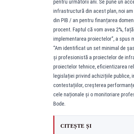
pentru următorii ani. Se pune un accen
infrastructură din acest plan, noi a
din PIB / an pentru finanțarea domeniu
procent. Faptul că vom avea 2%, faț
implementarea proiectelor”, a spus mi
“Am identificat un set minimal de ș
și profesionistă a proiectelor de infra
proiectelor tehnice, eficientizarea rel
legislației privind achizițiile public
contestațiilor, creșterea performanței 
cele naționale și o monitoriare profe
Bode.
CITEȘTE ȘI