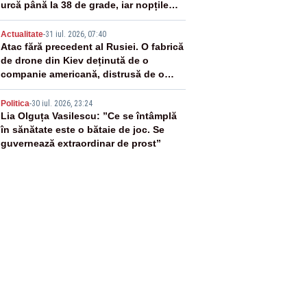
urcă până la 38 de grade, iar nopțile
devin tropicale
4
Actualitate
-
31 iul. 2026, 07:40
Atac fără precedent al Rusiei. O fabrică
de drone din Kiev deținută de o
companie americană, distrusă de o
rachetă rusească
5
Politica
-
30 iul. 2026, 23:24
Lia Olguța Vasilescu: ”Ce se întâmplă
în sănătate este o bătaie de joc. Se
guvernează extraordinar de prost”