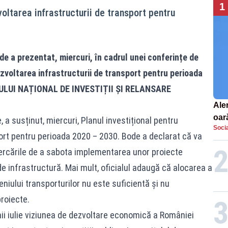
1
voltarea infrastructurii de transport pentru
de a prezentat, miercuri, în cadrul unei conferințe de
ezvoltarea infrastructurii de transport pentru perioada
NULUI NAȚIONAL DE INVESTIȚII ȘI RELANSARE
Aler
oar
, a susținut, miercuri, Planul investițional pentru
Socia
Euro
port pentru perioada 2020 – 2030. Bode a declarat că va
la s
ercările de a sabota implementarea unor proiecte
 infrastructură. Mai mult, oficialul adaugă că alocarea a
iului transporturilor nu este suficientă și nu
roiecte.
nii iulie viziunea de dezvoltare economică a României