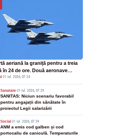
tă aeriană la graniță pentru a treia
ă în 24 de ore. Două aeronave
l
·
31 iul. 2026, 07:24
fighter britanice au fost ridicate de
ol
2
Sanatate
-
31 iul. 2026, 07:29
SANITAS: Niciun scenariu favorabil
pentru angajații din sănătate în
proiectul Legii salarizării
3
Social
-
31 iul. 2026, 07:39
ANM a emis cod galben și cod
portocaliu de caniculă. Temperaturile