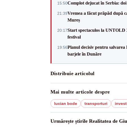
Complot dejucat în Serbia: doi 
15:50
Vremea a făcut prăpăd după cani
21:39
Mureș
Start spectaculos la UNTOLD 20
20:17
festival
Planul decisiv pentru salvarea
19:56
barjele în Dunăre
Distribuie articolul
Mai multe articole despre
lucian bode
transporturi
investi
Urmărește știrile Realitatea de Gi