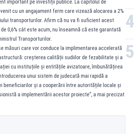
t important pe investiții publice. La capitolul de
m venit cu un angajament ferm care vizează alocarea a 2%
lui transporturilor. Afirm că nu va fi suficient acest
ă de 0,6% cât este acum, nu înseamnă că este garantată
nistrul Transporturilor.
ase măsuri care vor conduce la implimentarea accelerată
structură: creșterea calității sudiilor de fezabilitate și a
ației cu instituțiile și entitățile avizatoare, îmbunătățirea
e, introducerea unui sistem de judecată mai rapidă a
beneficiarilor și a cooperării între autoritățile locale și
sionistă a implementării acestor proiecte”, a mai precizat