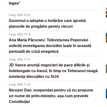
legea”
6 aug. 2026, 15:39
Guvernul a adoptat o hotărâre care aprobă
planurile de pregătire pentru riscuri
6 aug. 2026, 15:18
Ana Maria Păcuraru: Televiziunea Poporului
solicită investigarea deciziilor luate în această
perioadă de criză enegetică
6 aug. 2026, 11:27
JD Vance anunță negocieri de pace dificile și
îndelungate cu Iranul, în timp ce Teheranul neagă
existența discuțiilor cu SUA
6 aug. 2026, 11:24
Nicușor Dan, suspendat pentru că nu propune
un nume de prim-ministru, așa cum prevede
Constituția!