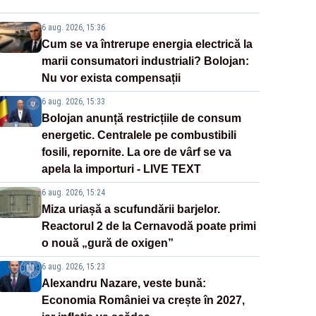
6 aug. 2026, 15:36
Cum se va întrerupe energia electrică la
marii consumatori industriali? Bolojan:
Nu vor exista compensații
6 aug. 2026, 15:33
Bolojan anunță restricțiile de consum
energetic. Centralele pe combustibili
fosili, repornite. La ore de vârf se va
apela la importuri - LIVE TEXT
6 aug. 2026, 15:24
Miza uriașă a scufundării barjelor.
Reactorul 2 de la Cernavodă poate primi
o nouă „gură de oxigen”
6 aug. 2026, 15:23
Alexandru Nazare, veste bună:
Economia României va crește în 2027,