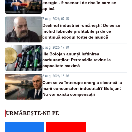
energiei: 9 scenarii de risc în care se
aplică
7 aug. 2026, 07:45
Declinul industriei românești: De ce se
închid fabricile profitabile și de ce
continuă exodul forței de muncă
6 aug. 2026, 17:38
Ilie Bolojan anunță ieftinirea
carburanților: Petromidia revine la
capacitate maximă
6 aug. 2026, 15:36
Cum se va întrerupe energia electrică la
marii consumatori industriali? Bolojan:
Nu vor exista compensații
URMĂREȘTE-NE PE