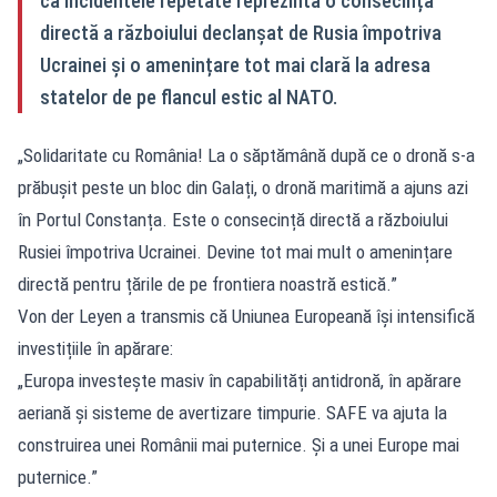
că incidentele repetate reprezintă o consecință
directă a războiului declanșat de Rusia împotriva
Ucrainei și o amenințare tot mai clară la adresa
statelor de pe flancul estic al NATO.
„Solidaritate cu România! La o săptămână după ce o dronă s-a
prăbușit peste un bloc din Galați, o dronă maritimă a ajuns azi
în Portul Constanța. Este o consecință directă a războiului
Rusiei împotriva Ucrainei. Devine tot mai mult o amenințare
directă pentru țările de pe frontiera noastră estică.”
Von der Leyen a transmis că Uniunea Europeană își intensifică
investițiile în apărare:
„Europa investește masiv în capabilități antidronă, în apărare
aeriană și sisteme de avertizare timpurie. SAFE va ajuta la
construirea unei Românii mai puternice. Și a unei Europe mai
puternice.”