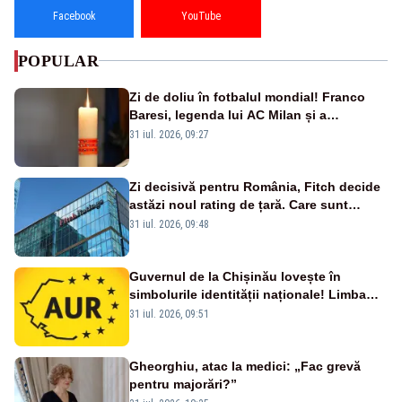
Facebook
YouTube
POPULAR
Zi de doliu în fotbalul mondial! Franco
Baresi, legenda lui AC Milan și a
naționalei Italiei, a murit
31 iul. 2026, 09:27
Zi decisivă pentru România, Fitch decide
astăzi noul rating de țară. Care sunt
efectele retrogradării la categoria „junk”
31 iul. 2026, 09:48
Guvernul de la Chișinău lovește în
simbolurile identității naționale! Limba
română nu se economisește! Limba
31 iul. 2026, 09:51
română se sărbătorește!
Gheorghiu, atac la medici: „Fac grevă
pentru majorări?”