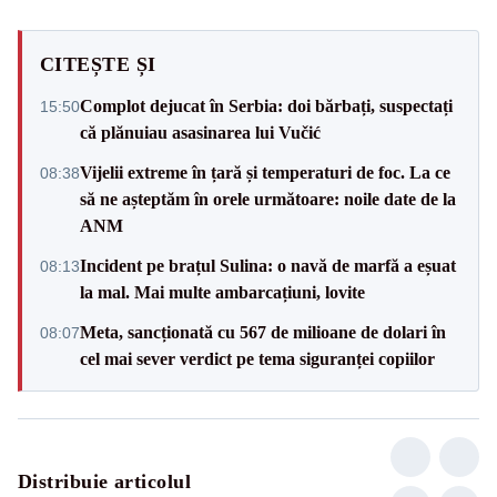
CITEȘTE ȘI
Complot dejucat în Serbia: doi bărbați, suspectați
15:50
că plănuiau asasinarea lui Vučić
Vijelii extreme în țară și temperaturi de foc. La ce
08:38
să ne așteptăm în orele următoare: noile date de la
ANM
Incident pe brațul Sulina: o navă de marfă a eșuat
08:13
la mal. Mai multe ambarcațiuni, lovite
Meta, sancționată cu 567 de milioane de dolari în
08:07
cel mai sever verdict pe tema siguranței copiilor
Distribuie articolul