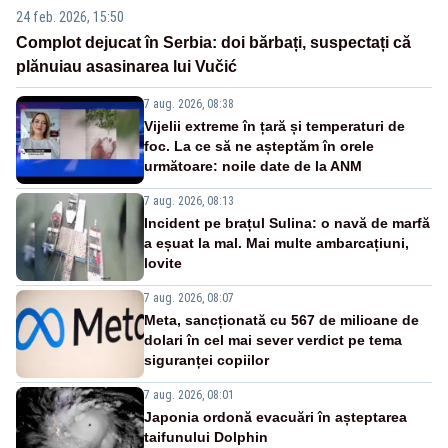
24 feb. 2026, 15:50
Complot dejucat în Serbia: doi bărbați, suspectați că
plănuiau asasinarea lui Vučić
7 aug. 2026, 08:38
Vijelii extreme în țară și temperaturi de
foc. La ce să ne așteptăm în orele
următoare: noile date de la ANM
7 aug. 2026, 08:13
Incident pe brațul Sulina: o navă de marfă
a eșuat la mal. Mai multe ambarcațiuni,
lovite
7 aug. 2026, 08:07
Meta, sancționată cu 567 de milioane de
dolari în cel mai sever verdict pe tema
siguranței copiilor
7 aug. 2026, 08:01
Japonia ordonă evacuări în așteptarea
taifunului Dolphin