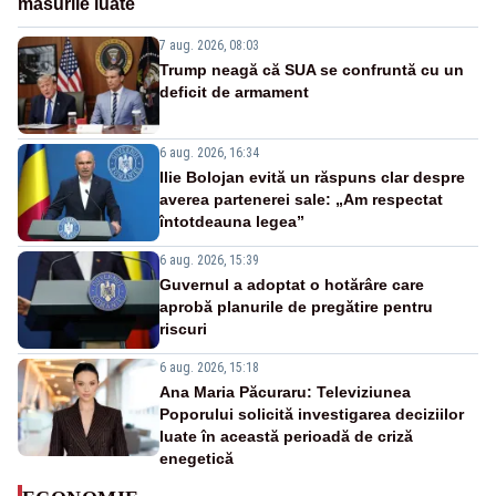
măsurile luate
7 aug. 2026, 08:03
Trump neagă că SUA se confruntă cu un
deficit de armament
6 aug. 2026, 16:34
Ilie Bolojan evită un răspuns clar despre
averea partenerei sale: „Am respectat
întotdeauna legea”
6 aug. 2026, 15:39
Guvernul a adoptat o hotărâre care
aprobă planurile de pregătire pentru
riscuri
6 aug. 2026, 15:18
Ana Maria Păcuraru: Televiziunea
Poporului solicită investigarea deciziilor
luate în această perioadă de criză
enegetică