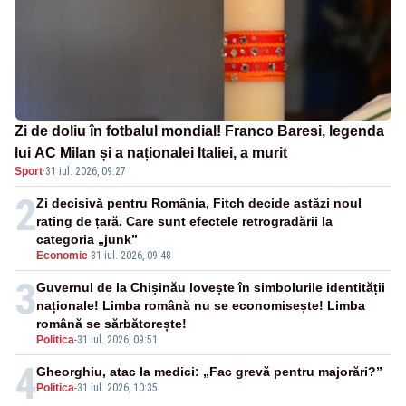
Zi de doliu în fotbalul mondial! Franco Baresi, legenda
lui AC Milan și a naționalei Italiei, a murit
Sport
·
31 iul. 2026, 09:27
2
Zi decisivă pentru România, Fitch decide astăzi noul
rating de țară. Care sunt efectele retrogradării la
categoria „junk”
Economie
-
31 iul. 2026, 09:48
3
Guvernul de la Chișinău lovește în simbolurile identității
naționale! Limba română nu se economisește! Limba
română se sărbătorește!
Politica
-
31 iul. 2026, 09:51
4
Gheorghiu, atac la medici: „Fac grevă pentru majorări?”
Politica
-
31 iul. 2026, 10:35