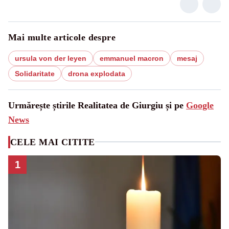
Mai multe articole despre
ursula von der leyen
emmanuel macron
mesaj
Solidaritate
drona explodata
Urmărește știrile Realitatea de Giurgiu și pe
Google
News
CELE MAI CITITE
1