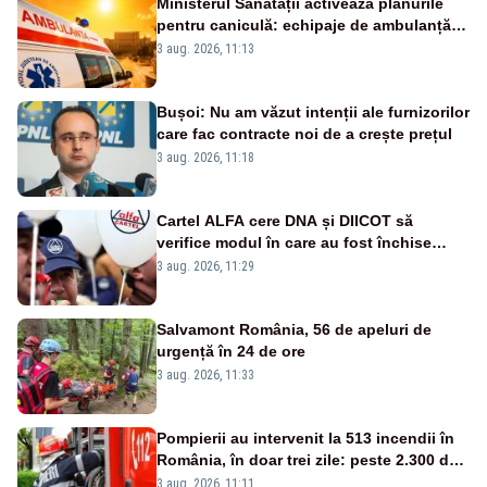
Ministerul Sănătății activează planurile
pentru caniculă: echipaje de ambulanță
suplimentate, stocuri de medicamente
3 aug. 2026, 11:13
verificate și puncte de apă în spațiile
publice
Bușoi: Nu am văzut intenții ale furnizorilor
care fac contracte noi de a crește prețul
3 aug. 2026, 11:18
Cartel ALFA cere DNA și DIICOT să
verifice modul în care au fost închise
centralele pe cărbune
3 aug. 2026, 11:29
Salvamont România, 56 de apeluri de
urgență în 24 de ore
3 aug. 2026, 11:33
Pompierii au intervenit la 513 incendii în
România, în doar trei zile: peste 2.300 de
hectare de teren au fost afectate
3 aug. 2026, 11:11