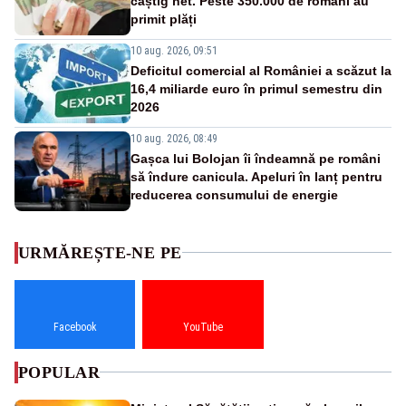
câștig net. Peste 350.000 de români au
primit plăți
10 aug. 2026, 09:51
Deficitul comercial al României a scăzut la
16,4 miliarde euro în primul semestru din
2026
10 aug. 2026, 08:49
Gașca lui Bolojan îi îndeamnă pe români
să îndure canicula. Apeluri în lanț pentru
reducerea consumului de energie
URMĂREȘTE-NE PE
Facebook
YouTube
POPULAR