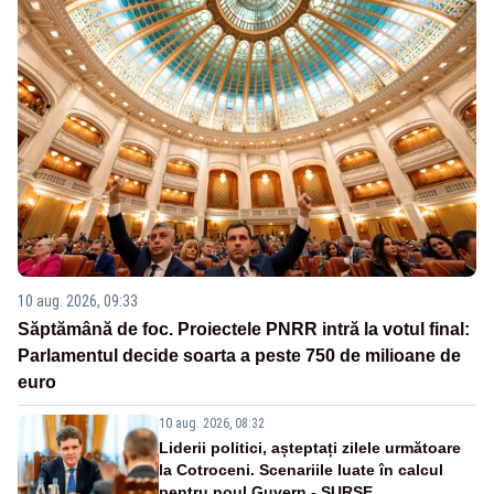
10 aug. 2026, 09:33
Săptămână de foc. Proiectele PNRR intră la votul final:
Parlamentul decide soarta a peste 750 de milioane de
euro
10 aug. 2026, 08:32
Liderii politici, așteptați zilele următoare
la Cotroceni. Scenariile luate în calcul
pentru noul Guvern - SURSE