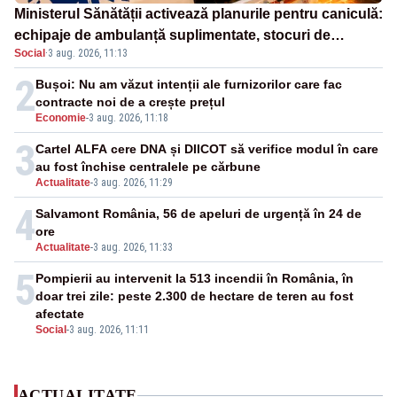
Ministerul Sănătății activează planurile pentru caniculă:
echipaje de ambulanță suplimentate, stocuri de
Social
·
3 aug. 2026, 11:13
medicamente verificate și puncte de apă în spațiile
publice
2
Bușoi: Nu am văzut intenții ale furnizorilor care fac
contracte noi de a crește prețul
Economie
-
3 aug. 2026, 11:18
3
Cartel ALFA cere DNA și DIICOT să verifice modul în care
au fost închise centralele pe cărbune
Actualitate
-
3 aug. 2026, 11:29
4
Salvamont România, 56 de apeluri de urgență în 24 de
ore
Actualitate
-
3 aug. 2026, 11:33
5
Pompierii au intervenit la 513 incendii în România, în
doar trei zile: peste 2.300 de hectare de teren au fost
afectate
Social
-
3 aug. 2026, 11:11
ACTUALITATE