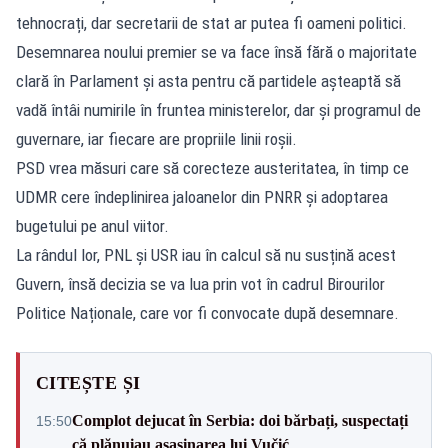
tehnocrați, dar secretarii de stat ar putea fi oameni politici.
Desemnarea noului premier se va face însă fără o majoritate
clară în Parlament și asta pentru că partidele așteaptă să
vadă întâi numirile în fruntea ministerelor, dar și programul de
guvernare, iar fiecare are propriile linii roșii.
PSD vrea măsuri care să corecteze austeritatea, în timp ce
UDMR cere îndeplinirea jaloanelor din PNRR și adoptarea
bugetului pe anul viitor.
La rândul lor, PNL și USR iau în calcul să nu susțină acest
Guvern, însă decizia se va lua prin vot în cadrul Birourilor
Politice Naționale, care vor fi convocate după desemnare.
CITEȘTE ȘI
Complot dejucat în Serbia: doi bărbați, suspectați
15:50
că plănuiau asasinarea lui Vučić