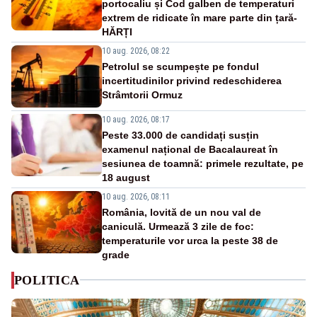
portocaliu și Cod galben de temperaturi
extrem de ridicate în mare parte din țară-
HĂRȚI
10 aug. 2026, 08:22
Petrolul se scumpește pe fondul
incertitudinilor privind redeschiderea
Strâmtorii Ormuz
10 aug. 2026, 08:17
Peste 33.000 de candidați susțin
examenul național de Bacalaureat în
sesiunea de toamnă: primele rezultate, pe
18 august
10 aug. 2026, 08:11
România, lovită de un nou val de
caniculă. Urmează 3 zile de foc:
temperaturile vor urca la peste 38 de
grade
POLITICA