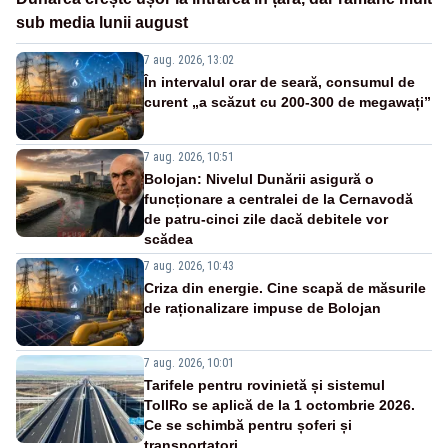
sub media lunii august
7 aug. 2026, 13:02
În intervalul orar de seară, consumul de
curent „a scăzut cu 200-300 de megawați”
7 aug. 2026, 10:51
Bolojan: Nivelul Dunării asigură o
funcționare a centralei de la Cernavodă
de patru-cinci zile dacă debitele vor
scădea
7 aug. 2026, 10:43
Criza din energie. Cine scapă de măsurile
de raționalizare impuse de Bolojan
7 aug. 2026, 10:01
Tarifele pentru rovinietă și sistemul
TollRo se aplică de la 1 octombrie 2026.
Ce se schimbă pentru șoferi și
transportatori