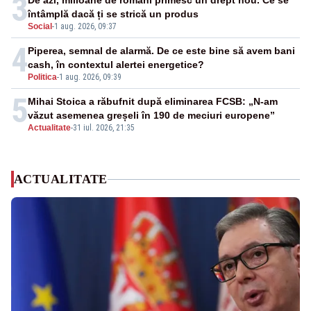
3
De azi, milioane de români primesc un drept nou. Ce se
întâmplă dacă ți se strică un produs
Social
-
1 aug. 2026, 09:37
4
Piperea, semnal de alarmă. De ce este bine să avem bani
cash, în contextul alertei energetice?
Politica
-
1 aug. 2026, 09:39
5
Mihai Stoica a răbufnit după eliminarea FCSB: „N-am
văzut asemenea greșeli în 190 de meciuri europene”
Actualitate
-
31 iul. 2026, 21:35
ACTUALITATE