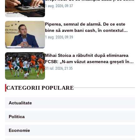
un produs
1 aug. 2026, 09:37
Piperea, semnal de alarmă. De ce este
bine să avem bani cash, în contextul
alertei energetice?
1 aug. 2026, 09:39
Mihai Stoica a răbufnit după eliminarea
FCSB: „N-am văzut asemenea greșeli în
190 de meciuri europene”
31 iul. 2026, 21:35
CATEGORII POPULARE
Actualitate
Politica
Economie