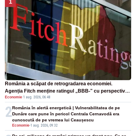
1
România a scăpat de retrogradarea economiei.
Agenția Fitch menține ratingul „BBB-” cu perspectivă
Economie
·
1 aug. 2026, 06:48
negativă
2
România în alertă energetică | Vulnerabilitatea de pe
Dunăre care pune în pericol Centrala Cernavodă era
cunoscută de pe vremea lui Ceaușescu
Economie
-
1 aug. 2026, 09:32