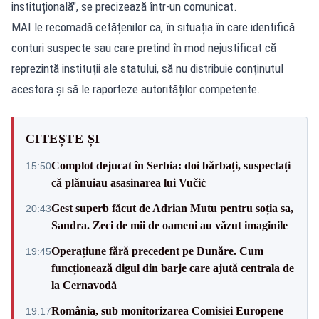
instituțională", se precizează într-un comunicat.
MAI le recomadă cetățenilor ca, în situația în care identifică
conturi suspecte sau care pretind în mod nejustificat că
reprezintă instituții ale statului, să nu distribuie conținutul
acestora și să le raporteze autorităților competente.
CITEȘTE ȘI
Complot dejucat în Serbia: doi bărbați, suspectați
15:50
că plănuiau asasinarea lui Vučić
Gest superb făcut de Adrian Mutu pentru soția sa,
20:43
Sandra. Zeci de mii de oameni au văzut imaginile
Operațiune fără precedent pe Dunăre. Cum
19:45
funcționează digul din barje care ajută centrala de
la Cernavodă
România, sub monitorizarea Comisiei Europene
19:17