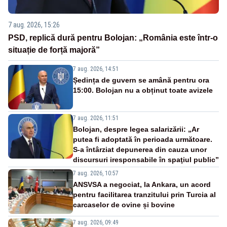
7 aug. 2026, 15:26
PSD, replică dură pentru Bolojan: „România este într-o
situație de forță majoră”
7 aug. 2026, 14:51
Ședința de guvern se amână pentru ora
15:00. Bolojan nu a obținut toate avizele
7 aug. 2026, 11:51
Bolojan, despre legea salarizării: „Ar
putea fi adoptată în perioada următoare.
S-a întârziat depunerea din cauza unor
discursuri iresponsabile în spaţiul public”
7 aug. 2026, 10:57
ANSVSA a negociat, la Ankara, un acord
pentru facilitarea tranzitului prin Turcia al
carcaselor de ovine și bovine
7 aug. 2026, 09:49