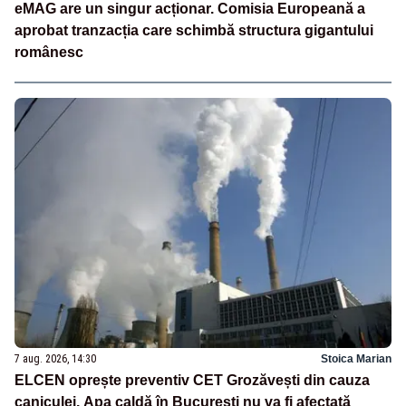
eMAG are un singur acționar. Comisia Europeană a
aprobat tranzacția care schimbă structura gigantului
românesc
7 aug. 2026, 14:30
Stoica Marian
ELCEN oprește preventiv CET Grozăvești din cauza
caniculei. Apa caldă în București nu va fi afectată