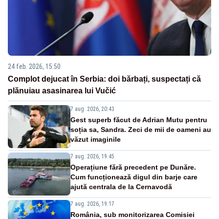
24 feb. 2026, 15:50
Complot dejucat în Serbia: doi bărbați, suspectați că
plănuiau asasinarea lui Vučić
7 aug. 2026, 20:43
Gest superb făcut de Adrian Mutu pentru
soția sa, Sandra. Zeci de mii de oameni au
văzut imaginile
7 aug. 2026, 19:45
Operațiune fără precedent pe Dunăre.
Cum funcționează digul din barje care
ajută centrala de la Cernavodă
7 aug. 2026, 19:17
România, sub monitorizarea Comisiei