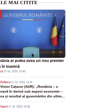
LE MAI CITITE
ânia ar putea avea un nou premier
a în toamnă
ica
·
31 iul. 2026, 10:40
2
Politica
-
31 iul. 2026, 10:42
Victor Cațavei (AUR): „România – o
navă în derivă sub aspect economic –
ca și rezultat al guvernărilor din ultimii
36 de ani”
Sport
-
31 iul. 2026, 10:46