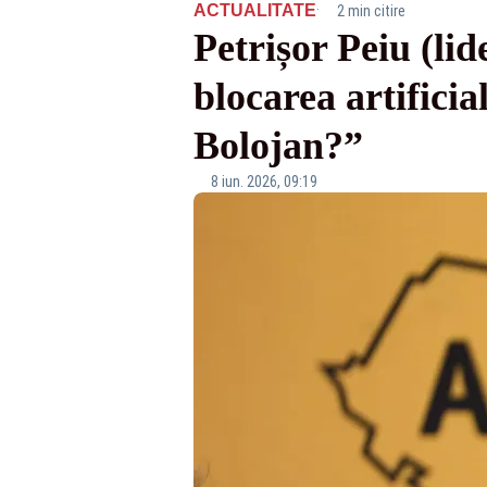
·
ACTUALITATE
2 min citire
Petrișor Peiu (li
blocarea artificia
Bolojan?”
8 iun. 2026, 09:19