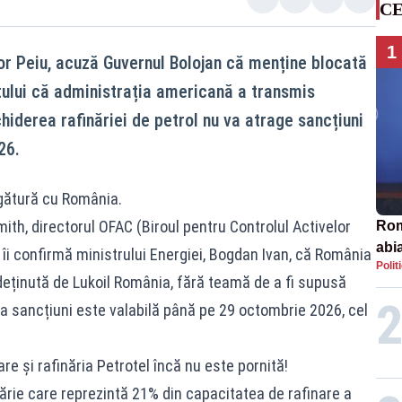
CE
1
șor Peiu, acuză Guvernul Bolojan că menține blocată
ptului că administrația americană a transmis
hiderea rafinăriei de petrol nu va atrage sancțiuni
26.
egătură cu România.
ith, directorul OFAC (Biroul pentru Controlul Activelor
Rom
abi
îi confirmă ministrului Energiei, Bogdan Ivan, că România
Polit
deținută de Lukoil România, fără teamă de a fi supusă
la sancțiuni este valabilă până pe 29 octombrie 2026, cel
re și rafinăria Petrotel încă nu este pornită!
inărie care reprezintă 21% din capacitatea de rafinare a