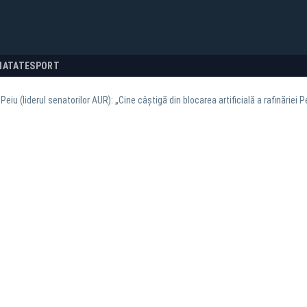
NATATE
SPORT
 Peiu (liderul senatorilor AUR): „Cine câștigă din blocarea artificială a rafinăriei