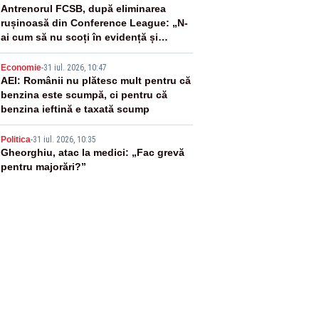
3
Antrenorul FCSB, după eliminarea
rușinoasă din Conference League: „N-
ai cum să nu scoți în evidență și
lucrurile bune”
4
Economie
-
31 iul. 2026, 10:47
AEI: Românii nu plătesc mult pentru că
benzina este scumpă, ci pentru că
benzina ieftină e taxată scump
5
Politica
-
31 iul. 2026, 10:35
Gheorghiu, atac la medici: „Fac grevă
pentru majorări?”