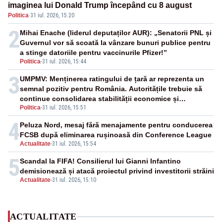
imaginea lui Donald Trump începând cu 8 august
Politica
·
31 iul. 2026, 15:20
2
Mihai Enache (liderul deputaților AUR): „Senatorii PNL și
Guvernul vor să scoată la vânzare bunuri publice pentru
a stinge datoriile pentru vaccinurile Pfizer!”
Politica
-
31 iul. 2026, 15:44
3
UMPMV: Menținerea ratingului de țară ar reprezenta un
semnal pozitiv pentru România. Autoritățile trebuie să
continue consolidarea stabilității economice și
Politica
-
31 iul. 2026, 15:51
financiare
4
Peluza Nord, mesaj fără menajamente pentru conducerea
FCSB după eliminarea rușinoasă din Conference League
Actualitate
-
31 iul. 2026, 15:54
5
Scandal la FIFA! Consilierul lui Gianni Infantino
demisionează și atacă proiectul privind investitorii străini
Actualitate
-
31 iul. 2026, 15:10
ACTUALITATE