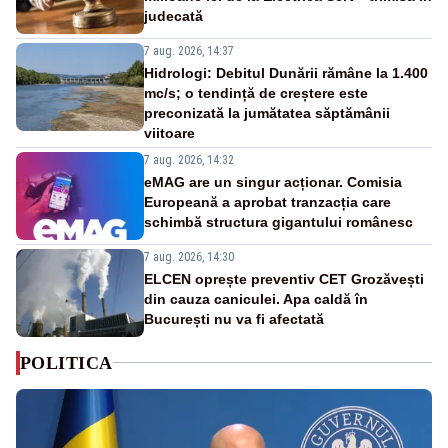
judecată
7 aug. 2026, 14:37
Hidrologi: Debitul Dunării rămâne la 1.400
mc/s; o tendință de creștere este
preconizată la jumătatea săptămânii
viitoare
7 aug. 2026, 14:32
eMAG are un singur acționar. Comisia
Europeană a aprobat tranzacția care
schimbă structura gigantului românesc
7 aug. 2026, 14:30
ELCEN oprește preventiv CET Grozăvești
din cauza caniculei. Apa caldă în
București nu va fi afectată
POLITICA