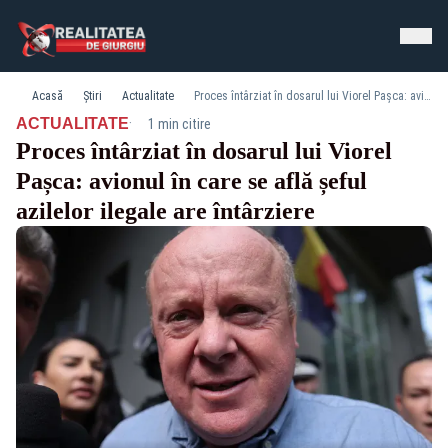
Acasă
Știri
Actualitate
Proces întârziat în dosarul lui Viorel Pașca: avionul în care se află șeful azilelor ilegale are întârziere
·
ACTUALITATE
1 min citire
Proces întârziat în dosarul lui Viorel
Pașca: avionul în care se află șeful
azilelor ilegale are întârziere