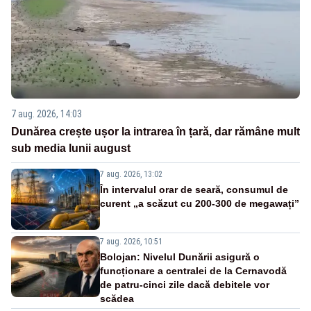
7 aug. 2026, 14:03
Dunărea crește ușor la intrarea în țară, dar rămâne mult
sub media lunii august
7 aug. 2026, 13:02
În intervalul orar de seară, consumul de
curent „a scăzut cu 200-300 de megawați”
7 aug. 2026, 10:51
Bolojan: Nivelul Dunării asigură o
funcționare a centralei de la Cernavodă
de patru-cinci zile dacă debitele vor
scădea