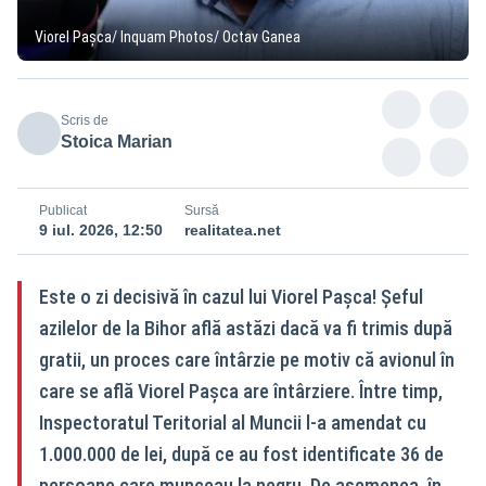
Viorel Pașca/ Inquam Photos/ Octav Ganea
Scris de
Stoica Marian
Publicat
Sursă
9 iul. 2026, 12:50
realitatea.net
Este o zi decisivă în cazul lui Viorel Pașca! Șeful
azilelor de la Bihor află astăzi dacă va fi trimis după
gratii, un proces care întârzie pe motiv că avionul în
care se află Viorel Pașca are întârziere. Între timp,
Inspectoratul Teritorial al Muncii l-a amendat cu
1.000.000 de lei, după ce au fost identificate 36 de
persoane care munceau la negru. De asemenea, în