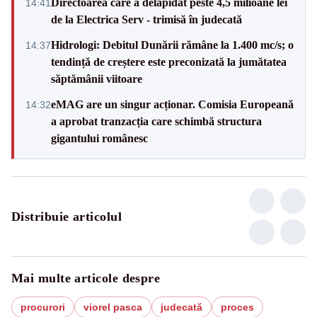
Directoarea care a delapidat peste 4,5 milioane lei
14:41
de la Electrica Serv - trimisă în judecată
Hidrologi: Debitul Dunării rămâne la 1.400 mc/s; o
14:37
tendință de creștere este preconizată la jumătatea
săptămânii viitoare
eMAG are un singur acționar. Comisia Europeană
14:32
a aprobat tranzacția care schimbă structura
gigantului românesc
Distribuie articolul
Mai multe articole despre
procurori
viorel pasca
judecată
proces