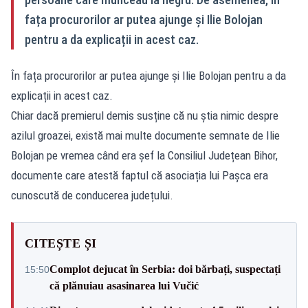
fața procurorilor ar putea ajunge și Ilie Bolojan
pentru a da explicații in acest caz.
În fața procurorilor ar putea ajunge și Ilie Bolojan pentru a da
explicații in acest caz.
Chiar dacă premierul demis susține că nu știa nimic despre
azilul groazei, există mai multe documente semnate de Ilie
Bolojan pe vremea când era șef la Consiliul Județean Bihor,
documente care atestă faptul că asociația lui Pașca era
cunoscută de conducerea județului.
CITEȘTE ȘI
Complot dejucat în Serbia: doi bărbați, suspectați
15:50
că plănuiau asasinarea lui Vučić