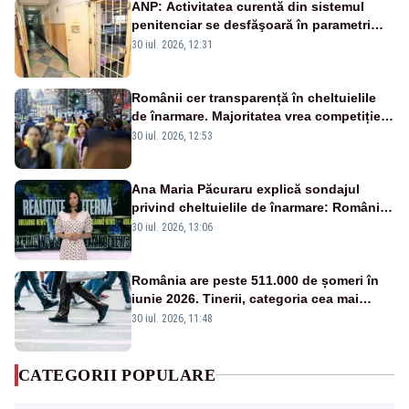
ANP: Activitatea curentă din sistemul
penitenciar se desfăşoară în parametri
normali
30 iul. 2026, 12:31
Românii cer transparență în cheltuielile
de înarmare. Majoritatea vrea competiție
reală și industrie locală – SONDAJ
30 iul. 2026, 12:53
Ana Maria Păcuraru explică sondajul
privind cheltuielile de înarmare: Românii
cer transparență în achiziții și un echilibru
30 iul. 2026, 13:06
între partenerii externi
România are peste 511.000 de șomeri în
iunie 2026. Tinerii, categoria cea mai
afectată
30 iul. 2026, 11:48
CATEGORII POPULARE