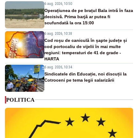
6 aug. 2026, 10:50
Operațiunea de pe brațul Bala intră în faza
decisivă. Prima barjă ar putea fi
scufundată la ora 15:00
6 aug. 2026, 10:38
Cod roșu de caniculă în șapte județe și
cod portocaliu de vijelii în mai multe
regiuni: temperaturi de 41 de grade -
HARTA
6 aug. 2026, 10:34
Sindicatele din Educație, noi discuții la
Cotroceni pe tema legii salarizării
POLITICA