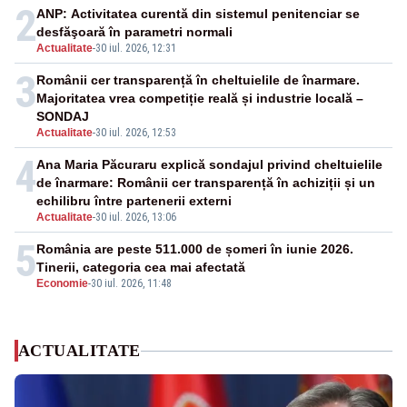
2
ANP: Activitatea curentă din sistemul penitenciar se
desfăşoară în parametri normali
Actualitate
-
30 iul. 2026, 12:31
3
Românii cer transparență în cheltuielile de înarmare.
Majoritatea vrea competiție reală și industrie locală –
SONDAJ
Actualitate
-
30 iul. 2026, 12:53
4
Ana Maria Păcuraru explică sondajul privind cheltuielile
de înarmare: Românii cer transparență în achiziții și un
echilibru între partenerii externi
Actualitate
-
30 iul. 2026, 13:06
5
România are peste 511.000 de șomeri în iunie 2026.
Tinerii, categoria cea mai afectată
Economie
-
30 iul. 2026, 11:48
ACTUALITATE