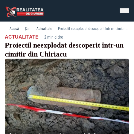
Acasă
Știri
Actualitate
Proiectil neexplodat descoperit într-un cimitir din Chiriacu
·
ACTUALITATE
2 min citire
Proiectil neexplodat descoperit într-un
cimitir din Chiriacu