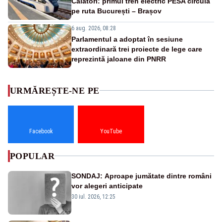
Călători: primul tren electric PESA circulă
pe ruta București – Brașov
6 aug. 2026, 08:28
Parlamentul a adoptat în sesiune
extraordinară trei proiecte de lege care
reprezintă jaloane din PNRR
URMĂREȘTE-NE PE
Facebook
YouTube
POPULAR
SONDAJ: Aproape jumătate dintre români
vor alegeri anticipate
30 iul. 2026, 12:25