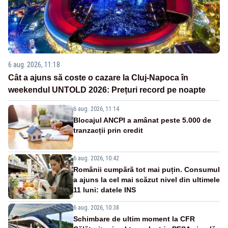
6 aug. 2026, 11:18
Cât a ajuns să coste o cazare la Cluj-Napoca în
weekendul UNTOLD 2026: Prețuri record pe noapte
6 aug. 2026, 11:14
Blocajul ANCPI a amânat peste 5.000 de
tranzacții prin credit
6 aug. 2026, 10:42
Românii cumpără tot mai puțin. Consumul
a ajuns la cel mai scăzut nivel din ultimele
11 luni: datele INS
6 aug. 2026, 10:38
Schimbare de ultim moment la CFR