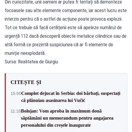
Din curiozitate, unii oameni ar putea fi tentați să demonteze
focoasele sau alte elemente componente, iar acest lucru este
interzis pentru că o astfel de acțiune poate provoca explozii.
Tot ce trebuie să facă cetățenii este să apeleze numărul de
urgență 112 dacă descoperă obiecte metalice cilindrice sau de
altă formă ce prezintă suspiciunea că ar fi elemente de
muniţie neexplodată.
Sursa: Realitatea de Giurgiu
CITEȘTE ȘI
Complot dejucat în Serbia: doi bărbați, suspectați
15:50
că plănuiau asasinarea lui Vučić
Bolojan: Vom aproba în maximum două
11:18
săptămâni un memorandum pentru angajarea
personalului din creșele inaugurate