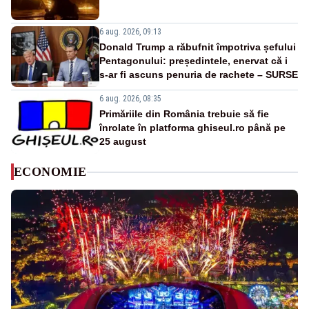
6 aug. 2026, 09:13
Donald Trump a răbufnit împotriva șefului
Pentagonului: președintele, enervat că i
s-ar fi ascuns penuria de rachete – SURSE
6 aug. 2026, 08:35
Primăriile din România trebuie să fie
înrolate în platforma ghiseul.ro până pe
25 august
ECONOMIE