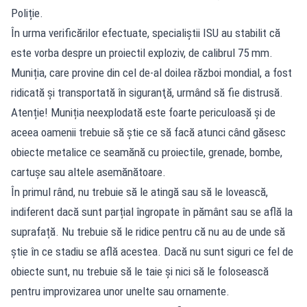
Poliție.
În urma verificărilor efectuate, specialiștii ISU au stabilit că
este vorba despre un proiectil exploziv, de calibrul 75 mm.
Muniția, care provine din cel de-al doilea război mondial, a fost
ridicată și transportată în siguranţă, urmând să fie distrusă.
Atenție! Muniția neexplodată este foarte periculoasă și de
aceea oamenii trebuie să știe ce să facă atunci când găsesc
obiecte metalice ce seamănă cu proiectile, grenade, bombe,
cartușe sau altele asemănătoare.
În primul rând, nu trebuie să le atingă sau să le lovească,
indiferent dacă sunt parțial îngropate în pământ sau se află la
suprafață. Nu trebuie să le ridice pentru că nu au de unde să
știe în ce stadiu se află acestea. Dacă nu sunt siguri ce fel de
obiecte sunt, nu trebuie să le taie și nici să le folosească
pentru improvizarea unor unelte sau ornamente.