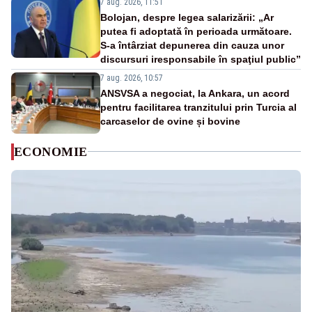
7 aug. 2026, 11:51
Bolojan, despre legea salarizării: „Ar
putea fi adoptată în perioada următoare.
S-a întârziat depunerea din cauza unor
discursuri iresponsabile în spaţiul public”
7 aug. 2026, 10:57
ANSVSA a negociat, la Ankara, un acord
pentru facilitarea tranzitului prin Turcia al
carcaselor de ovine și bovine
ECONOMIE