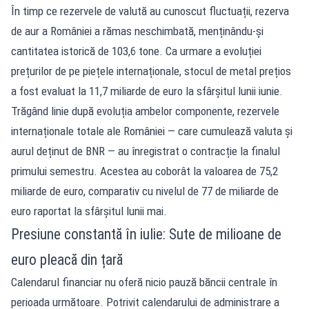
În timp ce rezervele de valută au cunoscut fluctuații, rezerva
de aur a României a rămas neschimbată, menținându-și
cantitatea istorică de 103,6 tone. Ca urmare a evoluției
prețurilor de pe piețele internaționale, stocul de metal prețios
a fost evaluat la 11,7 miliarde de euro la sfârșitul lunii iunie.
Trăgând linie după evoluția ambelor componente, rezervele
internaționale totale ale României — care cumulează valuta și
aurul deținut de BNR — au înregistrat o contracție la finalul
primului semestru. Acestea au coborât la valoarea de 75,2
miliarde de euro, comparativ cu nivelul de 77 de miliarde de
euro raportat la sfârșitul lunii mai.
Presiune constantă în iulie: Sute de milioane de
euro pleacă din țară
Calendarul financiar nu oferă nicio pauză băncii centrale în
perioada următoare. Potrivit calendarului de administrare a