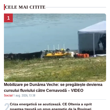
CELE MAI CITITE
1
Mobilizare pe Dunărea Veche: se pregătește devierea
cursului fluviului către Cernavodă – VIDEO
Social
·
1 aug. 2026, 13:38
2
Criza energetică se acutizează. CE Oltenia a oprit
noaptea trecută un grup energetic de la Rovinari