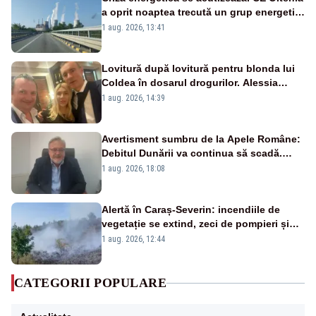
a oprit noaptea trecută un grup energetic
de la Rovinari
1 aug. 2026, 13:41
Lovitură după lovitură pentru blonda lui
Coldea în dosarul drogurilor. Alessia
Păcuraru explică decizia magistraților
1 aug. 2026, 14:39
Avertisment sumbru de la Apele Române:
Debitul Dunării va continua să scadă.
Cernavodă s-ar putea închide în 4 zile
1 aug. 2026, 18:08
Alertă în Caraș-Severin: incendiile de
vegetație se extind, zeci de pompieri și
silvicultori se luptă cu flăcările - VIDEO
1 aug. 2026, 12:44
CATEGORII POPULARE