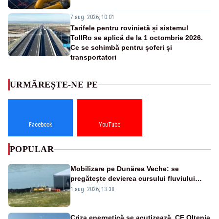
7 aug. 2026, 10:01
Tarifele pentru rovinietă și sistemul
TollRo se aplică de la 1 octombrie 2026.
Ce se schimbă pentru șoferi și
transportatori
URMĂREȘTE-NE PE
Facebook
YouTube
POPULAR
Mobilizare pe Dunărea Veche: se
pregătește devierea cursului fluviului
către Cernavodă – VIDEO
1 aug. 2026, 13:38
Criza energetică se acutizează. CE Oltenia