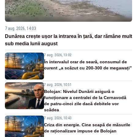
7 aug. 2026, 14:03
Dunărea crește ușor la intrarea în țară, dar rămâne mult
sub media lunii august
7 aug. 2026, 13:02
În intervalul orar de seară, consumul de
curent „a scăzut cu 200-300 de megawați”
7 aug. 2026, 10:51
Bolojan: Nivelul Dunării asigură o
funcționare a centralei de la Cernavodă
de patru-cinci zile dacă debitele vor
scădea
7 aug. 2026, 10:43
Criza din energie. Cine scapă de măsurile
de raționalizare impuse de Bolojan