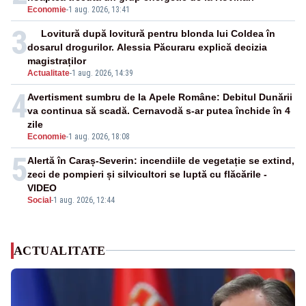
Economie
-
1 aug. 2026, 13:41
3
Lovitură după lovitură pentru blonda lui Coldea în
dosarul drogurilor. Alessia Păcuraru explică decizia
magistraților
Actualitate
-
1 aug. 2026, 14:39
4
Avertisment sumbru de la Apele Române: Debitul Dunării
va continua să scadă. Cernavodă s-ar putea închide în 4
zile
Economie
-
1 aug. 2026, 18:08
5
Alertă în Caraș-Severin: incendiile de vegetație se extind,
zeci de pompieri și silvicultori se luptă cu flăcările -
VIDEO
Social
-
1 aug. 2026, 12:44
ACTUALITATE