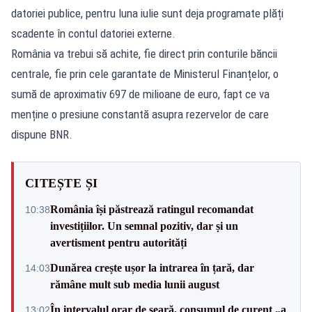
datoriei publice, pentru luna iulie sunt deja programate plăți
scadente în contul datoriei externe.
România va trebui să achite, fie direct prin conturile băncii
centrale, fie prin cele garantate de Ministerul Finanțelor, o
sumă de aproximativ 697 de milioane de euro, fapt ce va
menține o presiune constantă asupra rezervelor de care
dispune BNR.
CITEȘTE ȘI
România își păstrează ratingul recomandat
10:38
investițiilor. Un semnal pozitiv, dar și un
avertisment pentru autorități
Dunărea crește ușor la intrarea în țară, dar
14:03
rămâne mult sub media lunii august
În intervalul orar de seară, consumul de curent „a
13:02