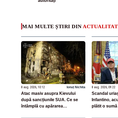
autorități
MAI MULTE ȘTIRI DIN
ACTUALITAT
8 aug. 2026, 10:12
Ionuț Nichita
8 aug. 2026, 09:22
Atac masiv asupra Kievului
Scandal uriaș
după sancțiunile SUA. Ce se
Infantino, ac
întâmplă cu apărarea
plătit o sumă
antiaeriană a Ucrainei
pentru o fost