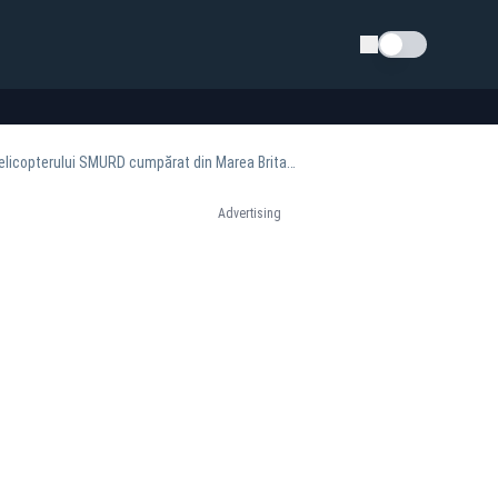
Schimba tema
Sechestru pe averea lui Raed Arafat. Procurorii îi verifică bunurile și conturile în dosarul elicopterului SMURD cumpărat din Marea Britanie
Advertising