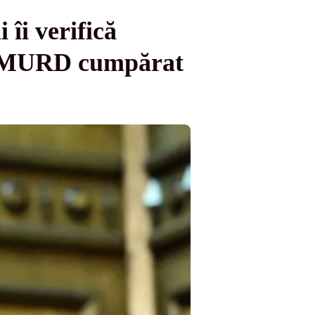
 îi verifică
ui SMURD cumpărat