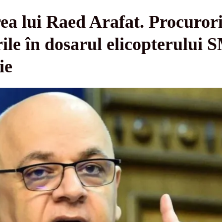
a lui Raed Arafat. Procurorii
urile în dosarul elicopterul
ie