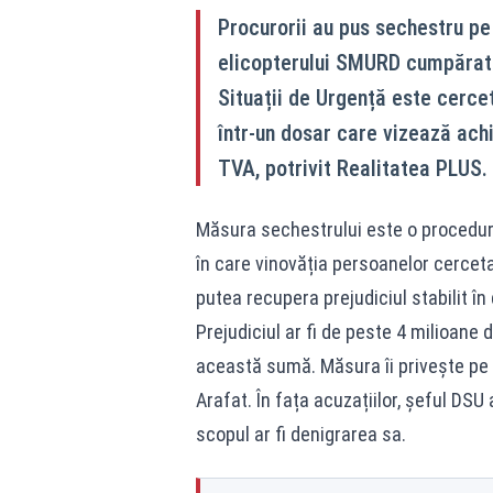
Procurorii au pus sechestru pe 
elicopterului SMURD cumpărat 
Situații de Urgență este cerce
într-un dosar care vizează achiz
TVA, potrivit Realitatea PLUS.
Măsura sechestrului este o procedură
în care vinovăția persoanelor cercetat
putea recupera prejudiciul stabilit în
Prejudiciul ar fi de peste 4 milioane d
această sumă. Măsura îi privește pe c
Arafat. În fața acuzațiilor, șeful DSU 
scopul ar fi denigrarea sa.