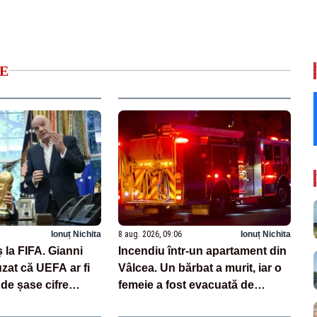
E
Ionuț Nichita
8 aug. 2026, 09:06
Ionuț Nichita
 la FIFA. Gianni
Incendiu într-un apartament din
uzat că UEFA ar fi
Vâlcea. Un bărbat a murit, iar o
 de șase cifre
femeie a fost evacuată de
ă angajată
pompieri