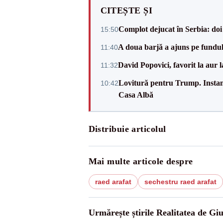
CITEȘTE ȘI
Complot dejucat în Serbia: doi 
15:50
A doua barjă a ajuns pe fundu
11:40
David Popovici, favorit la aur
11:32
Lovitură pentru Trump. Instanța
10:42
Casa Albă
Distribuie articolul
Mai multe articole despre
raed arafat
sechestru raed arafat
Urmărește știrile Realitatea de Gi