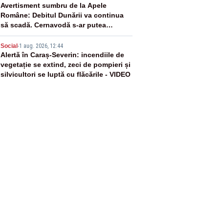
4
Avertisment sumbru de la Apele
Române: Debitul Dunării va continua
să scadă. Cernavodă s-ar putea
închide în 4 zile
5
Social
-
1 aug. 2026, 12:44
Alertă în Caraș-Severin: incendiile de
vegetație se extind, zeci de pompieri și
silvicultori se luptă cu flăcările - VIDEO