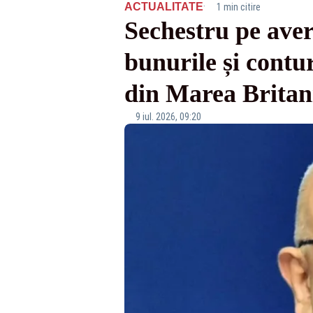
·
ACTUALITATE
1 min citire
Sechestru pe avere
bunurile și cont
din Marea Britan
9 iul. 2026, 09:20