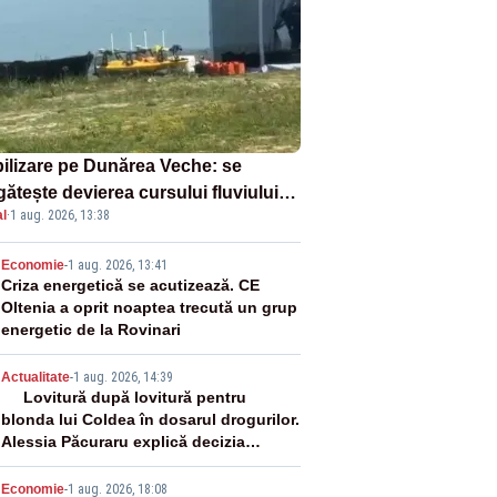
ilizare pe Dunărea Veche: se
ătește devierea cursului fluviului
l
·
1 aug. 2026, 13:38
re Cernavodă – VIDEO
2
Economie
-
1 aug. 2026, 13:41
Criza energetică se acutizează. CE
Oltenia a oprit noaptea trecută un grup
energetic de la Rovinari
3
Actualitate
-
1 aug. 2026, 14:39
Lovitură după lovitură pentru
blonda lui Coldea în dosarul drogurilor.
Alessia Păcuraru explică decizia
magistraților
Economie
-
1 aug. 2026, 18:08