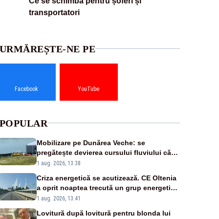
Ce se schimbă pentru șoferi și
transportatori
URMĂREȘTE-NE PE
Facebook
YouTube
POPULAR
Mobilizare pe Dunărea Veche: se
pregătește devierea cursului fluviului către
Cernavodă – VIDEO
1 aug. 2026, 13:38
Criza energetică se acutizează. CE Oltenia
a oprit noaptea trecută un grup energetic
de la Rovinari
1 aug. 2026, 13:41
Lovitură după lovitură pentru blonda lui