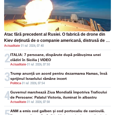
Atac fără precedent al Rusiei. O fabrică de drone din
Kiev deținută de o companie americană, distrusă de o
Actualitate
·
31 iul. 2026, 07:40
rachetă rusească
2
ITALIA: 7 persoane, dispărute după prăbușirea unei
clădiri în Sicilia | VIDEO
Actualitate
-
31 iul. 2026, 07:50
3
Trump anunță un acord pentru dezarmarea Hamas, însă
sprijinul Israelului rămâne incert
Politica
-
31 iul. 2026, 07:54
4
Guvernul marchează Ziua Mondială împotriva Traficului
de Persoane: Palatul Victoria, iluminat în albastru
Actualitate
-
31 iul. 2026, 07:58
5
ANM a emis cod galben și cod portocaliu de caniculă.