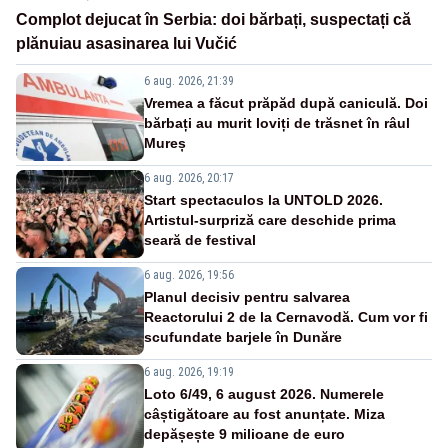
Complot dejucat în Serbia: doi bărbați, suspectați că
plănuiau asasinarea lui Vučić
6 aug. 2026, 21:39
Vremea a făcut prăpăd după caniculă. Doi
bărbați au murit loviți de trăsnet în râul
Mureș
6 aug. 2026, 20:17
Start spectaculos la UNTOLD 2026.
Artistul-surpriză care deschide prima
seară de festival
6 aug. 2026, 19:56
Planul decisiv pentru salvarea
Reactorului 2 de la Cernavodă. Cum vor fi
scufundate barjele în Dunăre
6 aug. 2026, 19:19
Loto 6/49, 6 august 2026. Numerele
câștigătoare au fost anunțate. Miza
depășește 9 milioane de euro