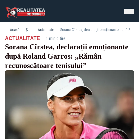
Acasă
Știri
Actualitate
Sorana Cîrstea, declarații emoționante după Roland Garros: „Rămân recunoscătoare tenisului”
·
ACTUALITATE
1 min citire
Sorana Cîrstea, declarații emoționante
după Roland Garros: „Rămân
recunoscătoare tenisului”