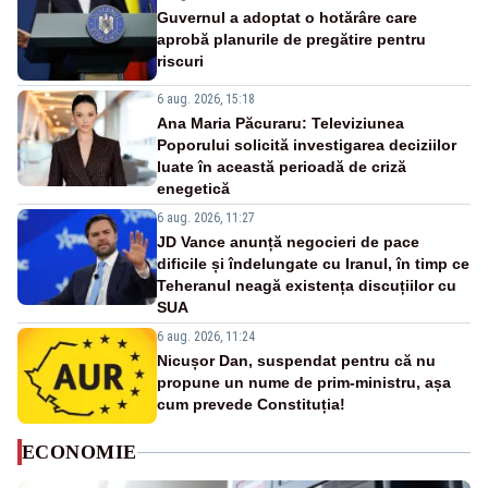
Guvernul a adoptat o hotărâre care
aprobă planurile de pregătire pentru
riscuri
6 aug. 2026, 15:18
Ana Maria Păcuraru: Televiziunea
Poporului solicită investigarea deciziilor
luate în această perioadă de criză
enegetică
6 aug. 2026, 11:27
JD Vance anunță negocieri de pace
dificile și îndelungate cu Iranul, în timp ce
Teheranul neagă existența discuțiilor cu
SUA
6 aug. 2026, 11:24
Nicușor Dan, suspendat pentru că nu
propune un nume de prim-ministru, așa
cum prevede Constituția!
ECONOMIE