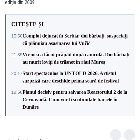
ediția din 2009.
CITEȘTE ȘI
Complot dejucat în Serbia: doi bărbați, suspectați
15:50
că plănuiau asasinarea lui Vučić
Vremea a făcut prăpăd după caniculă. Doi bărbați
21:39
au murit loviți de trăsnet în râul Mureș
Start spectaculos la UNTOLD 2026. Artistul-
20:17
surpriză care deschide prima seară de festival
Planul decisiv pentru salvarea Reactorului 2 de la
19:56
Cernavodă. Cum vor fi scufundate barjele în
Dunăre