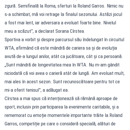
zgură. Semifinală la Roma, sferturi la Roland Garros. Nimic nu
s-a schimbat, mă voi retrage la finalul sezonului. Astăzi jocul
a fost mai lent, iar adversara a evoluat foarte bine. Nivelul
meu a scăzut”, a declarat Sorana Cîrstea.
Sportiva a vorbit și despre parcursul său îndelungat în circuitul
WTA, afirmând că este mândră de cariera sa și de evoluția
avută de-a lungul anilor, atât ca jucătoare, cât și ca persoană.
„Sunt mândră de longevitatea mea în WTA. Nu m-am gândit
niciodată că voi avea o carieră atât de lungă. Am evoluat mult,
mai ales în acest sezon. Sunt recunoscătoare pentru tot ce
mi-a oferit tenisul”, a adăugat ea.
Cîrstea a mai spus că intenționează să rămână aproape de
sport, inclusiv prin participarea la evenimente caritabile, și a
rememorat cu emoție momentele importante trăite la Roland
Garros, competiție pe care o consideră specială, alături de