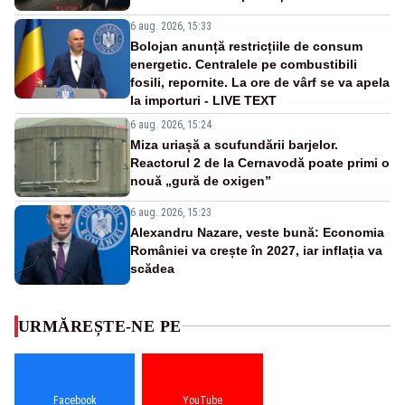
6 aug. 2026, 15:33
Bolojan anunță restricțiile de consum
energetic. Centralele pe combustibili
fosili, repornite. La ore de vârf se va apela
la importuri - LIVE TEXT
6 aug. 2026, 15:24
Miza uriașă a scufundării barjelor.
Reactorul 2 de la Cernavodă poate primi o
nouă „gură de oxigen”
6 aug. 2026, 15:23
Alexandru Nazare, veste bună: Economia
României va crește în 2027, iar inflația va
scădea
URMĂREȘTE-NE PE
Facebook
YouTube