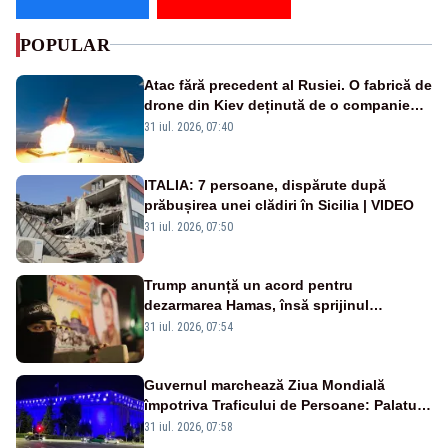
POPULAR
Atac fără precedent al Rusiei. O fabrică de
drone din Kiev deținută de o companie
americană, distrusă de o rachetă
31 iul. 2026, 07:40
rusească
ITALIA: 7 persoane, dispărute după
prăbușirea unei clădiri în Sicilia | VIDEO
31 iul. 2026, 07:50
Trump anunță un acord pentru
dezarmarea Hamas, însă sprijinul
Israelului rămâne incert
31 iul. 2026, 07:54
Guvernul marchează Ziua Mondială
împotriva Traficului de Persoane: Palatul
Victoria, iluminat în albastru
31 iul. 2026, 07:58