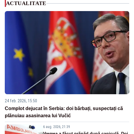
ACTUALITATE
24 feb. 2026, 15:50
Complot dejucat în Serbia: doi bărbați, suspectați că
plănuiau asasinarea lui Vučić
6 aug. 2026, 21:39
Vremea a făcut prăpăd după caniculă. Doi