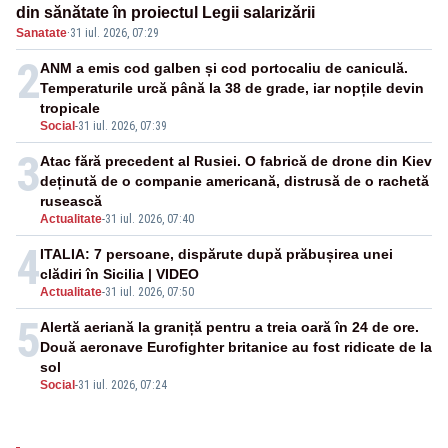
din sănătate în proiectul Legii salarizării
Sanatate
·
31 iul. 2026, 07:29
2
ANM a emis cod galben și cod portocaliu de caniculă.
Temperaturile urcă până la 38 de grade, iar nopțile devin
tropicale
Social
-
31 iul. 2026, 07:39
3
Atac fără precedent al Rusiei. O fabrică de drone din Kiev
deținută de o companie americană, distrusă de o rachetă
rusească
Actualitate
-
31 iul. 2026, 07:40
4
ITALIA: 7 persoane, dispărute după prăbușirea unei
clădiri în Sicilia | VIDEO
Actualitate
-
31 iul. 2026, 07:50
5
Alertă aeriană la graniță pentru a treia oară în 24 de ore.
Două aeronave Eurofighter britanice au fost ridicate de la
sol
Social
-
31 iul. 2026, 07:24