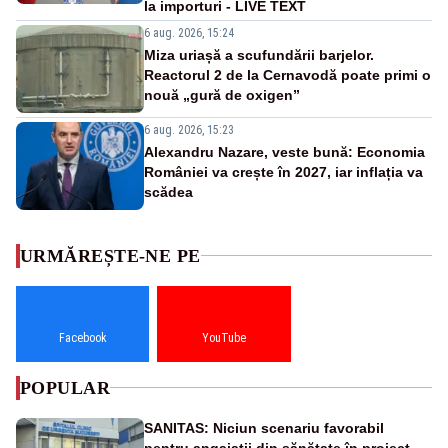
la importuri - LIVE TEXT
6 aug. 2026, 15:24
Miza uriașă a scufundării barjelor.
Reactorul 2 de la Cernavodă poate primi o
nouă „gură de oxigen”
6 aug. 2026, 15:23
Alexandru Nazare, veste bună: Economia
României va crește în 2027, iar inflația va
scădea
URMĂREȘTE-NE PE
Facebook
YouTube
POPULAR
SANITAS: Niciun scenariu favorabil
pentru angajații din sănătate în proiectul