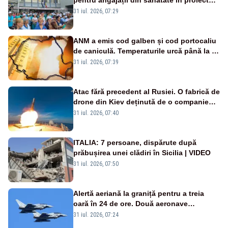
Legii salarizării
31 iul. 2026, 07:29
ANM a emis cod galben și cod portocaliu
de caniculă. Temperaturile urcă până la 38
de grade, iar nopțile devin tropicale
31 iul. 2026, 07:39
Atac fără precedent al Rusiei. O fabrică de
drone din Kiev deținută de o companie
americană, distrusă de o rachetă
31 iul. 2026, 07:40
rusească
ITALIA: 7 persoane, dispărute după
prăbușirea unei clădiri în Sicilia | VIDEO
31 iul. 2026, 07:50
Alertă aeriană la graniță pentru a treia
oară în 24 de ore. Două aeronave
Eurofighter britanice au fost ridicate de la
31 iul. 2026, 07:24
sol