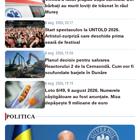
bărbați au murit loviți de trăsnet în râul
Mureș
6 aug. 2026, 20:17
Start spectaculos la UNTOLD 2026.
Artistul-surpriză care deschide prima
seară de festival
6 aug. 2026, 19:56
Planul decisiv pentru salvarea
Reactorului 2 de la Cernavodă. Cum vor fi
scufundate barjele în Dunăre
6 aug. 2026, 19:19
Loto 6/49, 6 august 2026. Numerele
câștigătoare au fost anunțate. Miza
depășește 9 milioane de euro
POLITICA