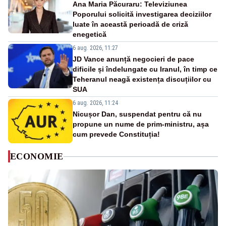
Ana Maria Păcuraru: Televiziunea
Poporului solicită investigarea deciziilor
luate în această perioadă de criză
enegetică
6 aug. 2026, 11:27
JD Vance anunță negocieri de pace
dificile și îndelungate cu Iranul, în timp ce
Teheranul neagă existența discuțiilor cu
SUA
6 aug. 2026, 11:24
Nicușor Dan, suspendat pentru că nu
propune un nume de prim-ministru, așa
cum prevede Constituția!
ECONOMIE