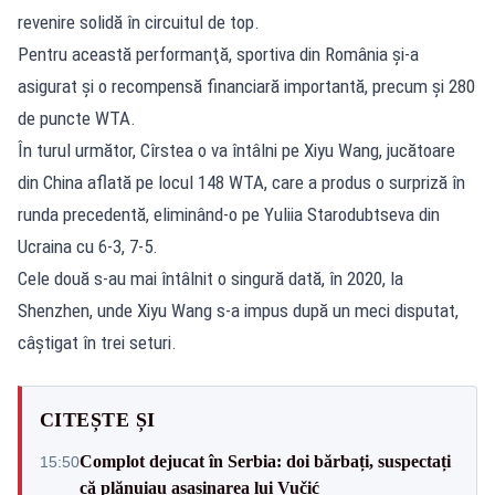
revenire solidă în circuitul de top.
Pentru această performanţă, sportiva din România şi-a
asigurat şi o recompensă financiară importantă, precum şi 280
de puncte WTA.
În turul următor, Cîrstea o va întâlni pe Xiyu Wang, jucătoare
din China aflată pe locul 148 WTA, care a produs o surpriză în
runda precedentă, eliminând-o pe Yuliia Starodubtseva din
Ucraina cu 6-3, 7-5.
Cele două s-au mai întâlnit o singură dată, în 2020, la
Shenzhen, unde Xiyu Wang s-a impus după un meci disputat,
câştigat în trei seturi.
CITEȘTE ȘI
Complot dejucat în Serbia: doi bărbați, suspectați
15:50
că plănuiau asasinarea lui Vučić