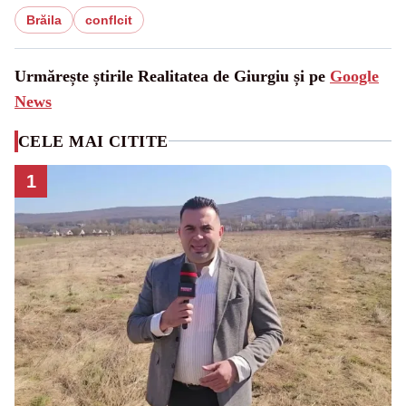
Brăila
conflcit
Urmărește știrile Realitatea de Giurgiu și pe
Google
News
CELE MAI CITITE
1