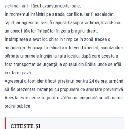
victima i-ar fi făcut avansuri iubitei sale.
În momentul întâlnirii pe stradă, conflictul ar fi escaladat
rapid, iar agresorul s-ar fi năpustit asupra victimei, lovind-o cu
un obiect tăietor-înțepător în zona brațului drept.
Întâmplarea a avut loc chiar în timp ce în zonă trecea o
ambulanță. Echipajul medical a intervenit imediat, acordându-i
bărbatului primele îngrijiri la fața locului, după care acesta a
fost transportat de urgență la spitalul din Brăila, unde se află
în stare gravă.
Agresorul a fost identificat și reținut pentru 24 de ore, urmând
să fie prezentat instanței cu propunere de arestare preventivă.
Acesta este cercetat pentru vătămare corporală și tulburarea
ordinii publice.
CITEȘTE ȘI