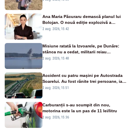
Ana Maria Păcuraru demască planul lui
Bolojan. O nouă ediție explozivă a
emisiunii „Miza Zilei” la Realitatea PLUS
2 aug. 2026, 15:42
Misiune ratată la Izvoarele, pe Dunăre:
stânca nu a cedat, militarii reiau
detonările luni – VIDEO
2 aug. 2026, 15:48
Accident cu patru mașini pe Autostrada
Soarelui. Au fost rănite trei persoane, iar
traficul se desfășoară cu dificultate
2 aug. 2026, 15:51
Carburanții s-au scumpit din nou,
motorina este la un pas de 11 lei/litru
2 aug. 2026, 15:36