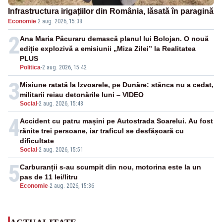
Infrastructura irigațiilor din România, lăsată în paragină
Economie
·
2 aug. 2026, 15:38
2
Ana Maria Păcuraru demască planul lui Bolojan. O nouă
ediție explozivă a emisiunii „Miza Zilei” la Realitatea
PLUS
Politica
-
2 aug. 2026, 15:42
3
Misiune ratată la Izvoarele, pe Dunăre: stânca nu a cedat,
militarii reiau detonările luni – VIDEO
Social
-
2 aug. 2026, 15:48
4
Accident cu patru mașini pe Autostrada Soarelui. Au fost
rănite trei persoane, iar traficul se desfășoară cu
dificultate
Social
-
2 aug. 2026, 15:51
5
Carburanții s-au scumpit din nou, motorina este la un
pas de 11 lei/litru
Economie
-
2 aug. 2026, 15:36