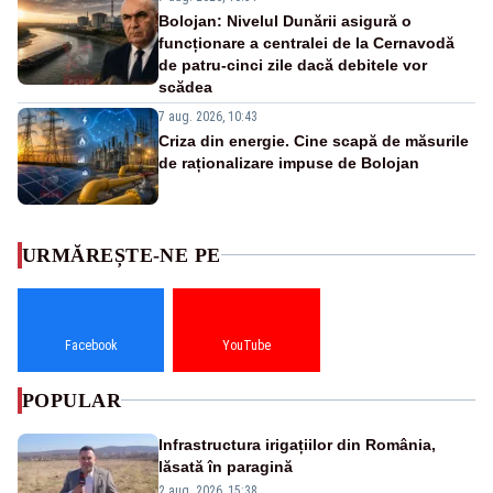
Bolojan: Nivelul Dunării asigură o
funcționare a centralei de la Cernavodă
de patru-cinci zile dacă debitele vor
scădea
7 aug. 2026, 10:43
Criza din energie. Cine scapă de măsurile
de raționalizare impuse de Bolojan
URMĂREȘTE-NE PE
Facebook
YouTube
POPULAR
Infrastructura irigațiilor din România,
lăsată în paragină
2 aug. 2026, 15:38