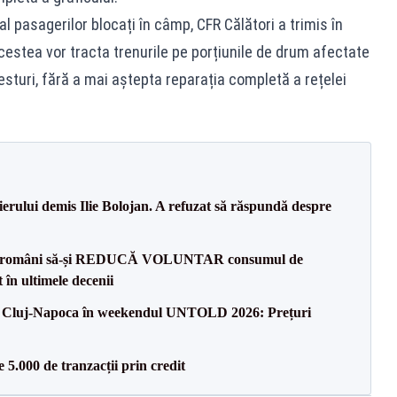
l pasagerilor blocați în câmp, CFR Călători a trimis în
estea vor tracta trenurile pe porțiunile de drum afectate
resturi, fără a mai aștepta reparația completă a rețelei
ierului demis Ilie Bolojan. A refuzat să răspundă despre
ătre români să-și REDUCĂ VOLUNTAR consumul de
în ultimele decenii
 la Cluj-Napoca în weekendul UNTOLD 2026: Prețuri
5.000 de tranzacții prin credit