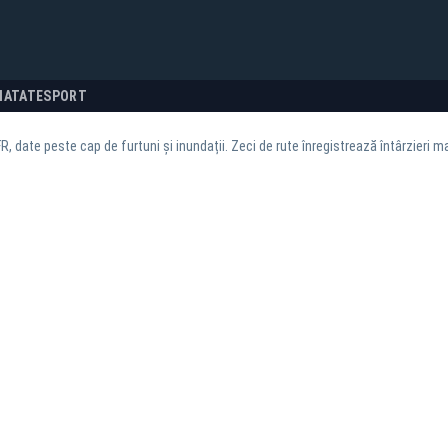
NATATE
SPORT
R, date peste cap de furtuni și inundații. Zeci de rute înregistrează întârzieri m