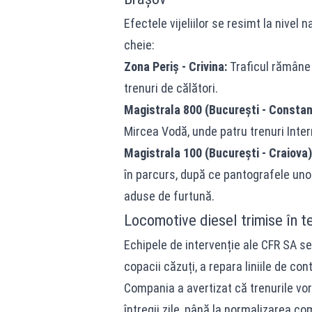
Efectele vijeliilor se resimt la nivel 
cheie:
Zona Periș - Crivina:
Traficul rămâne 
trenuri de călători.
Magistrala 800 (București - Constan
Mircea Vodă, unde patru trenuri Inter
Magistrala 100 (București - Craiova)
în parcurs, după ce pantografele unor
aduse de furtună.
Locomotive diesel trimise în t
Echipele de intervenție ale CFR SA se
copacii căzuți, a repara liniile de cont
Compania a avertizat că trenurile vor
întregii zile, până la normalizarea co