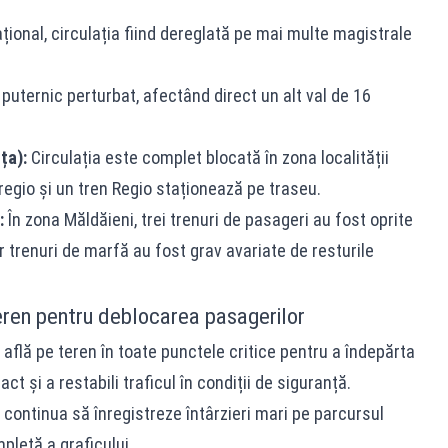
național, circulația fiind dereglată pe mai multe magistrale
puternic perturbat, afectând direct un alt val de 16
ța):
Circulația este complet blocată în zona localității
regio și un tren Regio staționează pe traseu.
:
În zona Măldăieni, trei trenuri de pasageri au fost oprite
 trenuri de marfă au fost grav avariate de resturile
eren pentru deblocarea pasagerilor
 află pe teren în toate punctele critice pentru a îndepărta
act și a restabili traficul în condiții de siguranță.
 continua să înregistreze întârzieri mari pe parcursul
mpletă a graficului.