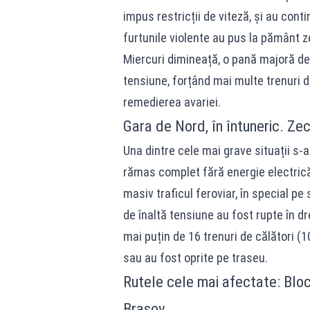
impus restricții de viteză, și au con
furtunile violente au pus la pământ ze
Miercuri dimineață, o pană majoră de 
tensiune, forțând mai multe trenuri d
remedierea avariei.
Gara de Nord, în întuneric. Zeci
Una dintre cele mai grave situații s-
rămas complet fără energie electrică
masiv traficul feroviar, în special pe
de înaltă tensiune au fost rupte în dre
mai puțin de 16 trenuri de călători (1
sau au fost oprite pe traseu.
Rutele cele mai afectate: Bloc
Brașov