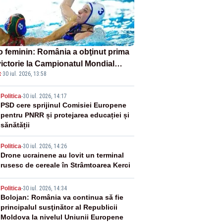
o feminin: România a obţinut prima
victorie la Campionatul Mondial
t
·
30 iul. 2026, 13:58
er-16
2
Politica
-
30 iul. 2026, 14:17
PSD cere sprijinul Comisiei Europene
pentru PNRR și protejarea educației și
sănătății
3
Politica
-
30 iul. 2026, 14:26
Drone ucrainene au lovit un terminal
rusesc de cereale în Strâmtoarea Kerci
4
Politica
-
30 iul. 2026, 14:34
Bolojan: România va continua să fie
principalul susţinător al Republicii
Moldova la nivelul Uniunii Europene