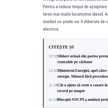
Pentru a reduce timpul de așteptare a
teren mai multe locomotive diesel. Ac
imediat ce șinele vor fi eliberate de 
electrice.
CITEȘTE ȘI
Sfidare uriașă din partea prem
12:53
centralele pe cărbune
Ministerul Energiei, apel c
12:50
energie. Măsură fără precedent 
Cât a ajuns să coste o cazare
11:18
record pe noapte
Blocajul ANCPI a amânat peste 
11:14