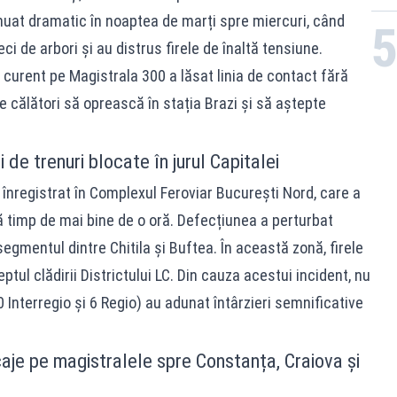
tinuat dramatic în noaptea de marți spre miercuri, când
ci de arbori și au distrus firele de înaltă tensiune.
curent pe Magistrala 300 a lăsat linia de contact fără
e călători să oprească în stația Brazi și să aștepte
 de trenuri blocate în jurul Capitalei
a înregistrat în Complexul Feroviar București Nord, care a
 timp de mai bine de o oră. Defecțiunea a perturbat
 segmentul dintre Chitila și Buftea. În această zonă, firele
ptul clădirii Districtului LC. Din cauza acestui incident, nu
0 Interregio și 6 Regio) au adunat întârzieri semnificative
aje pe magistralele spre Constanța, Craiova și