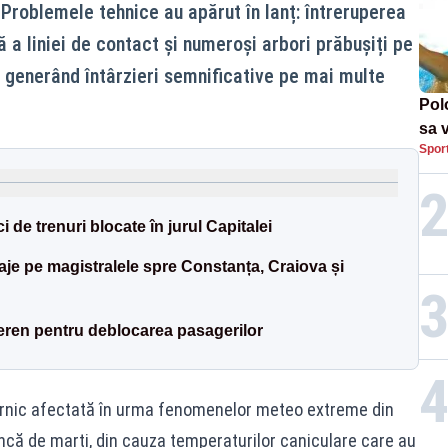
 Problemele tehnice au apărut în lanț: întreruperea
ă a liniei de contact și numeroși arbori prăbușiți pe
, generând întârzieri semnificative pe mai multe
Pol
sa 
Spor
Und
i de trenuri blocate în jurul Capitalei
aje pe magistralele spre Constanța, Craiova și
teren pentru deblocarea pasagerilor
ernic afectată în urma fenomenelor meteo extreme din
ncă de marți, din cauza temperaturilor caniculare care au