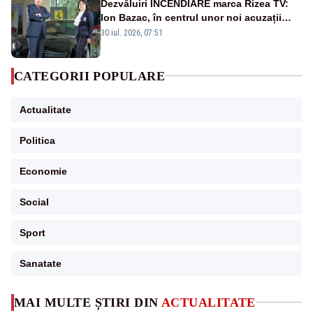
Dezvăluiri INCENDIARE marca Rizea TV:
Ion Bazac, în centrul unor noi acuzații
publice
30 iul. 2026, 07:51
CATEGORII POPULARE
Actualitate
Politica
Economie
Social
Sport
Sanatate
MAI MULTE ȘTIRI DIN
ACTUALITATE