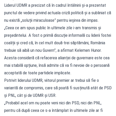
Liderul UDMR a precizat că în cadrul întâlnirii și-a prezentat
punctul de vedere privind actuala criză politică și a subliniat că
nu există „soluții miraculoase” pentru ieșirea din impas.
„Ceea ce am spus public în ultimele zile i-am transmis și
președintelui. A fost o primă discuție informală cu liderii fostei
coaliții și cred că, în cel mult două-trei săptămâni, România
trebuie să aibă un nou Guvern”, a afirmat Kelemen Hunor.
Acesta consideră că refacerea alianței de guvernare este cea
mai stabilă opțiune, însă admite că va fi nevoie de o persoană
acceptată de toate partidele implicate.
Potrivit liderului UDMR, viitorul premier ar trebui să fie o
variantă de compromis, care să poată fi susținută atât de PSD
și PNL, cât și de UDMR și USR.
„Probabil acel om nu poate veni nici din PSD, nici din PNL,
pentru că după ceea ce s-a întâmplat în ultimele zile ar fi