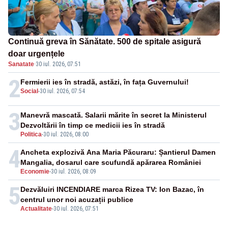
Continuă greva în Sănătate. 500 de spitale asigură
doar urgențele
Sanatate
·
30 iul. 2026, 07:51
2
Fermierii ies în stradă, astăzi, în fața Guvernului!
Social
-
30 iul. 2026, 07:54
3
Manevră mascată. Salarii mărite în secret la Ministerul
Dezvoltării în timp ce medicii ies în stradă
Politica
-
30 iul. 2026, 08:00
4
Ancheta explozivă Ana Maria Păcuraru: Șantierul Damen
Mangalia, dosarul care scufundă apărarea României
Economie
-
30 iul. 2026, 08:09
5
Dezvăluiri INCENDIARE marca Rizea TV: Ion Bazac, în
centrul unor noi acuzații publice
Actualitate
-
30 iul. 2026, 07:51