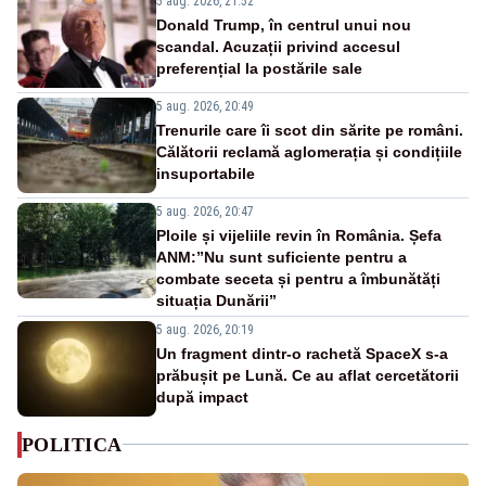
5 aug. 2026, 21:52
Donald Trump, în centrul unui nou
scandal. Acuzații privind accesul
preferențial la postările sale
5 aug. 2026, 20:49
Trenurile care îi scot din sărite pe români.
Călătorii reclamă aglomerația și condițiile
insuportabile
5 aug. 2026, 20:47
Ploile și vijeliile revin în România. Șefa
ANM:”Nu sunt suficiente pentru a
combate seceta și pentru a îmbunătăți
situația Dunării”
5 aug. 2026, 20:19
Un fragment dintr-o rachetă SpaceX s-a
prăbușit pe Lună. Ce au aflat cercetătorii
după impact
POLITICA