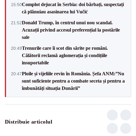
Complot dejucat în Serbia: doi bărbați, suspectați
15:50
că plănuiau asasinarea lui Vučić
Donald Trump, în centrul unui nou scandal.
21:52
Acuzații privind accesul preferențial la postările
sale
Trenurile care îi scot din sărite pe români.
20:49
Călătorii reclamă aglomerația și condițiile
insuportabile
Ploile și vijeliile revin în România. Șefa ANM:”Nu
20:47
sunt suficiente pentru a combate seceta și pentru a
îmbunătăți situația Dunării”
Distribuie articolul