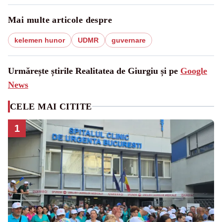
Mai multe articole despre
kelemen hunor
UDMR
guvernare
Urmărește știrile Realitatea de Giurgiu și pe
Google
News
CELE MAI CITITE
1