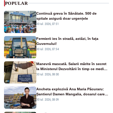
POPULAR
Continuă greva în Sănătate. 500 de
spitale asigură doar urgențele
30 iul. 2026, 07:51
Fermierii ies în stradă, astăzi, în fața
Guvernului!
30 iul. 2026, 07:54
Manevră mascată. Salarii mărite în secret
la Ministerul Dezvoltării în timp ce medicii
ies în stradă
30 iul. 2026, 08:00
Ancheta explozivă Ana Maria Păcuraru:
Șantierul Damen Mangalia, dosarul care
scufundă apărarea României
30 iul. 2026, 08:09