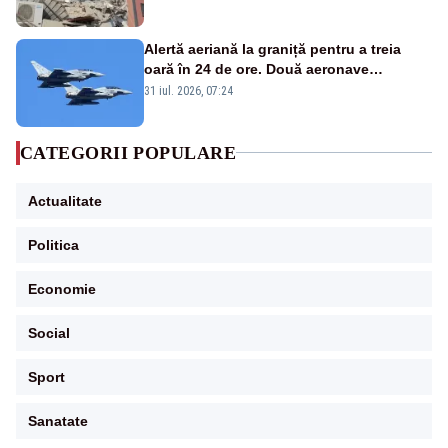
Alertă aeriană la graniță pentru a treia
oară în 24 de ore. Două aeronave
Eurofighter britanice au fost ridicate de la
31 iul. 2026, 07:24
sol
CATEGORII POPULARE
Actualitate
Politica
Economie
Social
Sport
Sanatate