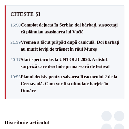
CITEȘTE ȘI
Complot dejucat în Serbia: doi bărbați, suspectați
15:50
că plănuiau asasinarea lui Vučić
Vremea a făcut prăpăd după caniculă. Doi bărbați
21:39
au murit loviți de trăsnet în râul Mureș
Start spectaculos la UNTOLD 2026. Artistul-
20:17
surpriză care deschide prima seară de festival
Planul decisiv pentru salvarea Reactorului 2 de la
19:56
Cernavodă. Cum vor fi scufundate barjele în
Dunăre
Distribuie articolul