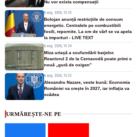
Nu vor exista compensații
6 aug. 2026, 15:33
Bolojan anunță restricțiile de consum
energetic. Centralele pe combustibili
fosili, repornite. La ore de vârf se va apela
la importuri - LIVE TEXT
6 aug. 2026, 15:24
Miza uriașă a scufundării barjelor.
Reactorul 2 de la Cernavodă poate primi o
nouă „gură de oxigen”
6 aug. 2026, 15:23
Alexandru Nazare, veste bună: Economia
României va crește în 2027, iar inflația va
scădea
URMĂREȘTE-NE PE