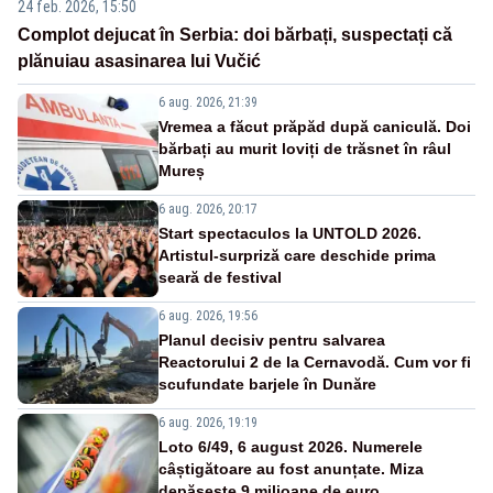
24 feb. 2026, 15:50
Complot dejucat în Serbia: doi bărbați, suspectați că
plănuiau asasinarea lui Vučić
6 aug. 2026, 21:39
Vremea a făcut prăpăd după caniculă. Doi
bărbați au murit loviți de trăsnet în râul
Mureș
6 aug. 2026, 20:17
Start spectaculos la UNTOLD 2026.
Artistul-surpriză care deschide prima
seară de festival
6 aug. 2026, 19:56
Planul decisiv pentru salvarea
Reactorului 2 de la Cernavodă. Cum vor fi
scufundate barjele în Dunăre
6 aug. 2026, 19:19
Loto 6/49, 6 august 2026. Numerele
câștigătoare au fost anunțate. Miza
depășește 9 milioane de euro