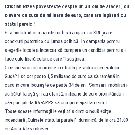
Cristian Rizea povestește despre un alt om de afaceri, cu
o avere de sute de milioare de euro, care are legături cu
statul paralel!
Și-a construit companiile cu foști angajați ai SRI și are
conexiuni puternice cu lumea politică. În campania pentru
alegerile locale a încercat să cumpere un candidat pentru a-i
face cale liberă celui pe care îl susținea.
Cine încearca să o arunce în stradă pe văduva generalului
Gușă? I se cer peste 1,5 milioane de euro ca să rămână în
casa în care locuiește de peste 34 de ani. Samsarii imobiliari i-
au bătut la ușă și i-au oferit 2 milioane de euro promițându-i
că-i pun pile la RA-APPS să cumpere apartamentul.
Toate aceste informații le veți afla dintr-o nouă ediție
incendiară „Culisele statului paralel”, duminică, de la ora 21.00
cu Anca Alexandrescu.