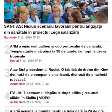
SANITAS: Niciun scenariu favorabil pentru angajații
din sănătate în proiectul Legii salarizării
Sanatate
·
31 iul. 2026, 07:29
2
ANM a emis cod galben și cod portocaliu de caniculă.
Temperaturile urcă până la 38 de grade, iar nopțile devin
tropicale
Social
-
31 iul. 2026, 07:39
3
Atac fără precedent al Rusiei. O fabrică de drone din Kiev
deținută de o companie americană, distrusă de o rachetă
rusească
Actualitate
-
31 iul. 2026, 07:40
4
ITALIA: 7 persoane, dispărute după prăbușirea unei
clădiri în Sicilia | VIDEO
Actualitate
-
31 iul. 2026, 07:50
Alertă aeriană la graniță pentru a treia oară în 24 de ore.