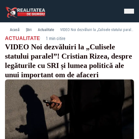
Acasă
Știri
Actualitate
VIDEO Noi dezvăluiri la „Culisele statului paralel”! Cristian Rizea, despre legăturile cu SRI și lumea politică ale unui important om de afaceri
·
ACTUALITATE
1 min citire
VIDEO Noi dezvăluiri la „Culisele
statului paralel”! Cristian Rizea, despre
legăturile cu SRI și lumea politică ale
unui important om de afaceri