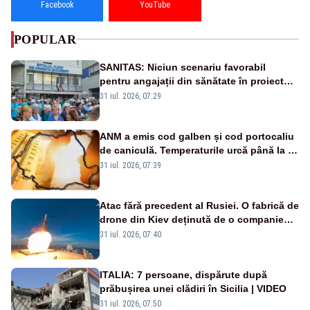
Facebook
YouTube
POPULAR
SANITAS: Niciun scenariu favorabil
pentru angajații din sănătate în proiectul
Legii salarizării
31 iul. 2026, 07:29
ANM a emis cod galben și cod portocaliu
de caniculă. Temperaturile urcă până la 38
de grade, iar nopțile devin tropicale
31 iul. 2026, 07:39
Atac fără precedent al Rusiei. O fabrică de
drone din Kiev deținută de o companie
americană, distrusă de o rachetă
31 iul. 2026, 07:40
rusească
ITALIA: 7 persoane, dispărute după
prăbușirea unei clădiri în Sicilia | VIDEO
31 iul. 2026, 07:50