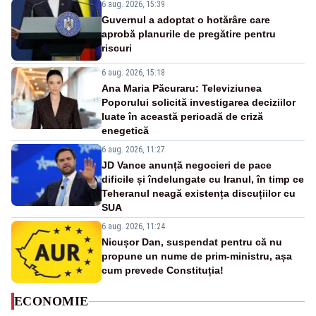
6 aug. 2026, 15:39
Guvernul a adoptat o hotărâre care
aprobă planurile de pregătire pentru
riscuri
6 aug. 2026, 15:18
Ana Maria Păcuraru: Televiziunea
Poporului solicită investigarea deciziilor
luate în această perioadă de criză
enegetică
6 aug. 2026, 11:27
JD Vance anunță negocieri de pace
dificile și îndelungate cu Iranul, în timp ce
Teheranul neagă existența discuțiilor cu
SUA
6 aug. 2026, 11:24
Nicușor Dan, suspendat pentru că nu
propune un nume de prim-ministru, așa
cum prevede Constituția!
ECONOMIE