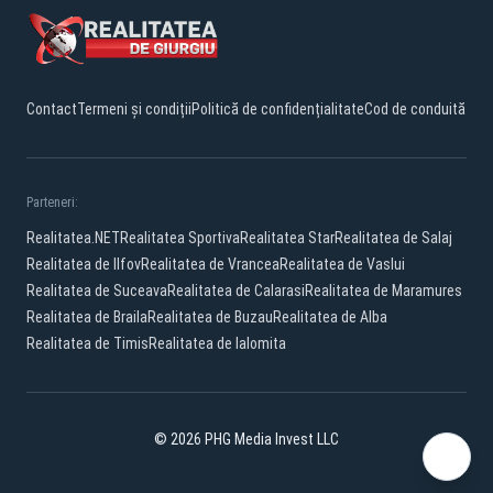
Contact
Termeni și condiții
Politică de confidențialitate
Cod de conduită
Parteneri:
Realitatea.NET
Realitatea Sportiva
Realitatea Star
Realitatea de Salaj
Realitatea de Ilfov
Realitatea de Vrancea
Realitatea de Vaslui
Realitatea de Suceava
Realitatea de Calarasi
Realitatea de Maramures
Realitatea de Braila
Realitatea de Buzau
Realitatea de Alba
Realitatea de Timis
Realitatea de Ialomita
© 2026 PHG Media Invest LLC
Facebook
YouTube