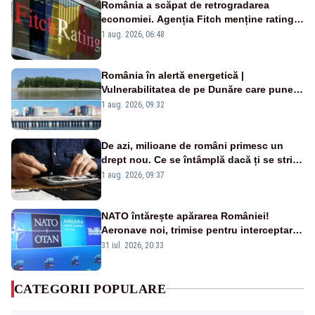
România a scăpat de retrogradarea
economiei. Agenția Fitch menține ratingul
„BBB-” cu perspectivă negativă
1 aug. 2026, 06:48
România în alertă energetică |
Vulnerabilitatea de pe Dunăre care pune
în pericol Centrala Cernavodă era
1 aug. 2026, 09:32
cunoscută de pe vremea lui Ceaușescu
De azi, milioane de români primesc un
drept nou. Ce se întâmplă dacă ți se strică
un produs
1 aug. 2026, 09:37
NATO întărește apărarea României!
Aeronave noi, trimise pentru interceptarea
și distrugerea dronelor
31 iul. 2026, 20:33
CATEGORII POPULARE