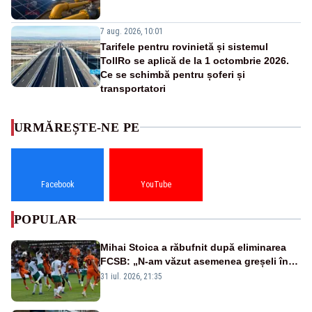
7 aug. 2026, 10:01
Tarifele pentru rovinietă și sistemul
TollRo se aplică de la 1 octombrie 2026.
Ce se schimbă pentru șoferi și
transportatori
URMĂREȘTE-NE PE
Facebook
YouTube
POPULAR
Mihai Stoica a răbufnit după eliminarea
FCSB: „N-am văzut asemenea greșeli în
190 de meciuri europene”
31 iul. 2026, 21:35