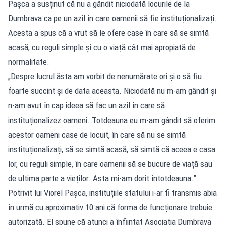
Pașca a susținut că nu a gândit niciodată locurile de la
Dumbrava ca pe un azil în care oamenii să fie instituționalizați.
Acesta a spus că a vrut să le ofere case în care să se simtă
acasă, cu reguli simple și cu o viață cât mai apropiată de
normalitate.
„Despre lucrul ăsta am vorbit de nenumărate ori și o să fiu
foarte succint și de data aceasta. Niciodată nu m-am gândit și
n-am avut în cap ideea să fac un azil în care să
instituționalizez oameni. Totdeauna eu m-am gândit să oferim
acestor oameni case de locuit, în care să nu se simtă
instituționalizați, să se simtă acasă, să simtă că aceea e casa
lor, cu reguli simple, în care oamenii să se bucure de viață sau
de ultima parte a vieților. Asta mi-am dorit întotdeauna.”
Potrivit lui Viorel Pașca, instituțiile statului i-ar fi transmis abia
în urmă cu aproximativ 10 ani că forma de funcționare trebuie
autorizată. El spune că atunci a înființat Asociația Dumbrava