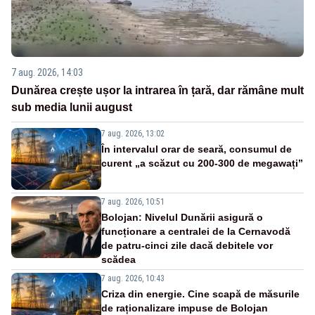
7 aug. 2026, 14:03
Dunărea crește ușor la intrarea în țară, dar rămâne mult
sub media lunii august
7 aug. 2026, 13:02
În intervalul orar de seară, consumul de
curent „a scăzut cu 200-300 de megawați”
7 aug. 2026, 10:51
Bolojan: Nivelul Dunării asigură o
funcționare a centralei de la Cernavodă
de patru-cinci zile dacă debitele vor
scădea
7 aug. 2026, 10:43
Criza din energie. Cine scapă de măsurile
de raționalizare impuse de Bolojan