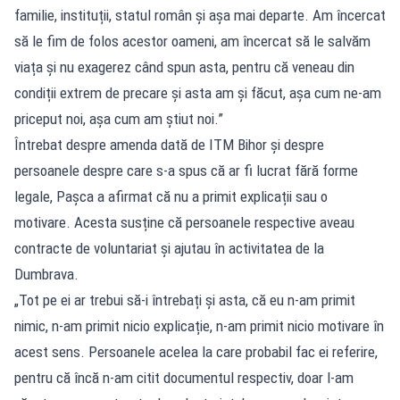
familie, instituții, statul român și așa mai departe. Am încercat
să le fim de folos acestor oameni, am încercat să le salvăm
viața și nu exagerez când spun asta, pentru că veneau din
condiții extrem de precare și asta am și făcut, așa cum ne-am
priceput noi, așa cum am știut noi.”
Întrebat despre amenda dată de ITM Bihor și despre
persoanele despre care s-a spus că ar fi lucrat fără forme
legale, Pașca a afirmat că nu a primit explicații sau o
motivare. Acesta susține că persoanele respective aveau
contracte de voluntariat și ajutau în activitatea de la
Dumbrava.
„Tot pe ei ar trebui să-i întrebați și asta, că eu n-am primit
nimic, n-am primit nicio explicație, n-am primit nicio motivare în
acest sens. Persoanele acelea la care probabil fac ei referire,
pentru că încă n-am citit documentul respectiv, doar l-am