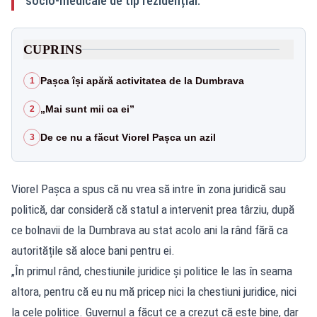
socio-medicale de tip rezidențial.
CUPRINS
Pașca își apără activitatea de la Dumbrava
1
„Mai sunt mii ca ei”
2
De ce nu a făcut Viorel Pașca un azil
3
Viorel Pașca a spus că nu vrea să intre în zona juridică sau
politică, dar consideră că statul a intervenit prea târziu, după
ce bolnavii de la Dumbrava au stat acolo ani la rând fără ca
autoritățile să aloce bani pentru ei.
„În primul rând, chestiunile juridice și politice le las în seama
altora, pentru că eu nu mă pricep nici la chestiuni juridice, nici
la cele politice. Guvernul a făcut ce a crezut că este bine, dar