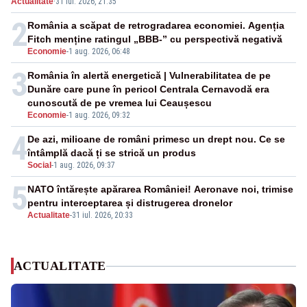
Actualitate
·
31 iul. 2026, 21:35
2
România a scăpat de retrogradarea economiei. Agenția
Fitch menține ratingul „BBB-” cu perspectivă negativă
Economie
-
1 aug. 2026, 06:48
3
România în alertă energetică | Vulnerabilitatea de pe
Dunăre care pune în pericol Centrala Cernavodă era
cunoscută de pe vremea lui Ceaușescu
Economie
-
1 aug. 2026, 09:32
4
De azi, milioane de români primesc un drept nou. Ce se
întâmplă dacă ți se strică un produs
Social
-
1 aug. 2026, 09:37
5
NATO întărește apărarea României! Aeronave noi, trimise
pentru interceptarea și distrugerea dronelor
Actualitate
-
31 iul. 2026, 20:33
ACTUALITATE