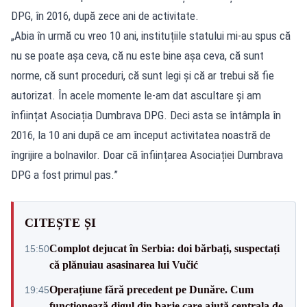
DPG, în 2016, după zece ani de activitate.
„Abia în urmă cu vreo 10 ani, instituțiile statului mi-au spus că
nu se poate așa ceva, că nu este bine așa ceva, că sunt
norme, că sunt proceduri, că sunt legi și că ar trebui să fie
autorizat. În acele momente le-am dat ascultare și am
înființat Asociația Dumbrava DPG. Deci asta se întâmpla în
2016, la 10 ani după ce am început activitatea noastră de
îngrijire a bolnavilor. Doar că înființarea Asociației Dumbrava
DPG a fost primul pas.”
CITEȘTE ȘI
Complot dejucat în Serbia: doi bărbați, suspectați
15:50
că plănuiau asasinarea lui Vučić
Operațiune fără precedent pe Dunăre. Cum
19:45
funcționează digul din barje care ajută centrala de