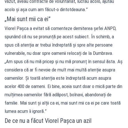
văzut, aveau contracte de voluntariat, lucrau acolo, ajutau
acolo și așa cum am făcut-o dintotdeauna.”
„Mai sunt mii ca ei”
Viorel Pașca a evitat să comenteze demiterea șefei ANPD,
spunând că nu se pronunță pe acest subiect. În schimb, a
spus că atenția ar trebui îndreptată și spre alte persoane
vulnerabile, nu doar spre oamenii relocați de la Dumbrava.
„Am spus că nu mă pricep și nu mă pronunț în sensul ăsta. Aș
considera că ar fi nevoie de mult mai multă atenție asupra
oamenilor. Și toată atenția este îndreptată acum asupra
acelor 400 de oameni. Ei bine, aceia sunt doar o mică parte din
mulțimea oamenilor fără adăpost, bolnavi, abandonați de
familie. Mai sunt și alții ca ei, mai sunt mii ca ei pe care toată
lumea acum îi ignoră.”
De ce nu a făcut Viorel Pașca un azil