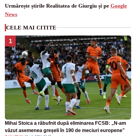
Urmărește știrile Realitatea de Giurgiu și pe
Google
News
CELE MAI CITITE
1
Mihai Stoica a răbufnit după eliminarea FCSB: „N-am
văzut asemenea greșeli în 190 de meciuri europene”