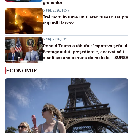
grefierilor
6 aug. 2026, 10:47
Trei morți în urma unui atac rusesc asupra
regiunii Harkov
6 aug. 2026, 09:13
Donald Trump a răbufnit împotriva șefului
Pentagonului: președintele, enervat că i
s-ar fi ascuns penuria de rachete – SURSE
ECONOMIE