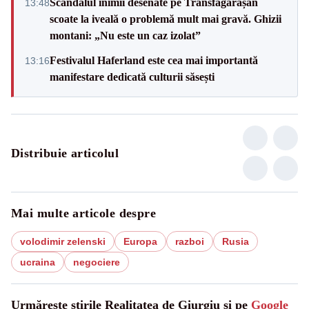
Scandalul inimii desenate pe Transfăgărășan
13:48
scoate la iveală o problemă mult mai gravă. Ghizii
montani: „Nu este un caz izolat”
Festivalul Haferland este cea mai importantă
13:16
manifestare dedicată culturii săsești
Distribuie articolul
Mai multe articole despre
volodimir zelenski
Europa
razboi
Rusia
ucraina
negociere
Urmărește știrile Realitatea de Giurgiu și pe
Google