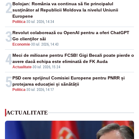
2
Bolojan: România va continua să fie principalul
susţinător al Republicii Moldova la nivelul Uniunii
Europene
Politica
-
30 iul. 2026, 14:34
3
Revolut colaborează cu OpenAI pentru a oferi ChatGPT
Go clienţilor săi
Economie
-
30 iul. 2026, 14:43
4
Meci de milioane pentru FCSB! Gigi Becali poate pierde o
avere dacă echipa este eliminată de FK Auda
Actualitate
-
30 iul. 2026, 15:24
5
PSD cere sprijinul Comisiei Europene pentru PNRR și
protejarea educației și sănătății
Politica
-
30 iul. 2026, 14:17
ACTUALITATE