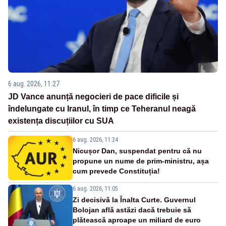
6 aug. 2026, 11:27
JD Vance anunță negocieri de pace dificile și
îndelungate cu Iranul, în timp ce Teheranul neagă
existența discuțiilor cu SUA
6 aug. 2026, 11:24
Nicușor Dan, suspendat pentru că nu
propune un nume de prim-ministru, așa
cum prevede Constituția!
6 aug. 2026, 11:05
Zi decisivă la Înalta Curte. Guvernul
Bolojan află astăzi dacă trebuie să
plătească aproape un miliard de euro