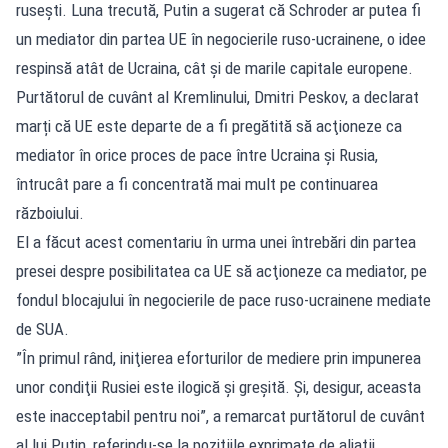
ruseşti. Luna trecută, Putin a sugerat că Schroder ar putea fi
un mediator din partea UE în negocierile ruso-ucrainene, o idee
respinsă atât de Ucraina, cât şi de marile capitale europene.
Purtătorul de cuvânt al Kremlinului, Dmitri Peskov, a declarat
marți că UE este departe de a fi pregătită să acţioneze ca
mediator în orice proces de pace între Ucraina şi Rusia,
întrucât pare a fi concentrată mai mult pe continuarea
războiului.
El a făcut acest comentariu în urma unei întrebări din partea
presei despre posibilitatea ca UE să acţioneze ca mediator, pe
fondul blocajului în negocierile de pace ruso-ucrainene mediate
de SUA.
”În primul rând, iniţierea eforturilor de mediere prin impunerea
unor condiţii Rusiei este ilogică şi greşită. Şi, desigur, aceasta
este inacceptabil pentru noi”, a remarcat purtătorul de cuvânt
al lui Putin, referindu-se la poziţiile exprimate de aliaţii