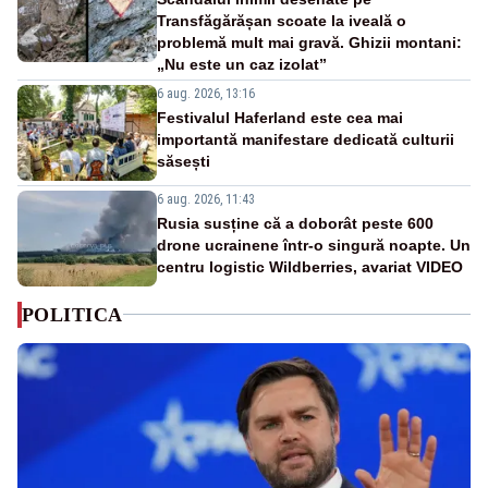
Transfăgărășan scoate la iveală o
problemă mult mai gravă. Ghizii montani:
„Nu este un caz izolat”
6 aug. 2026, 13:16
Festivalul Haferland este cea mai
importantă manifestare dedicată culturii
săsești
6 aug. 2026, 11:43
Rusia susține că a doborât peste 600
drone ucrainene într-o singură noapte. Un
centru logistic Wildberries, avariat VIDEO
POLITICA