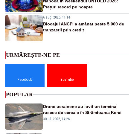
Napoca în weekendul UNTOLD 2026:
Prețuri record pe noapte
6 aug. 2026, 11:14
Blocajul ANCPI a amânat peste 5.000 de
tranzacții prin credit
URMĂREȘTE-NE PE
Facebook
YouTube
POPULAR
Drone ucrainene au lovit un terminal
rusesc de cereale în Strâmtoarea Kerci
30 iul. 2026, 14:26