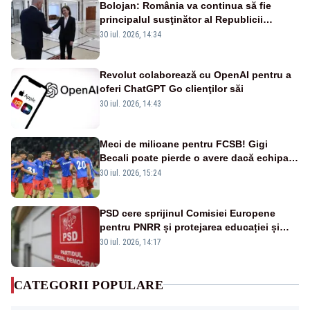
Bolojan: România va continua să fie
principalul susţinător al Republicii
Moldova la nivelul Uniunii Europene
30 iul. 2026, 14:34
Revolut colaborează cu OpenAI pentru a
oferi ChatGPT Go clienţilor săi
30 iul. 2026, 14:43
Meci de milioane pentru FCSB! Gigi
Becali poate pierde o avere dacă echipa
este eliminată de FK Auda
30 iul. 2026, 15:24
PSD cere sprijinul Comisiei Europene
pentru PNRR și protejarea educației și
sănătății
30 iul. 2026, 14:17
CATEGORII POPULARE