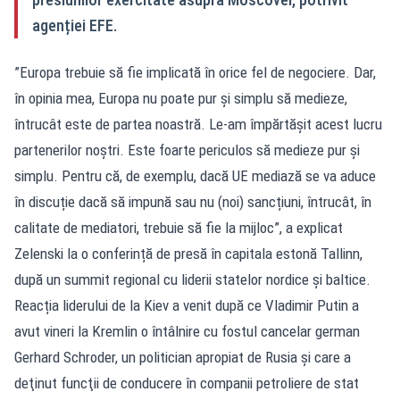
agenției EFE.
”Europa trebuie să fie implicată în orice fel de negociere. Dar,
în opinia mea, Europa nu poate pur și simplu să medieze,
întrucât este de partea noastră. Le-am împărtășit acest lucru
partenerilor noștri. Este foarte periculos să medieze pur și
simplu. Pentru că, de exemplu, dacă UE mediază se va aduce
în discuție dacă să impună sau nu (noi) sancțiuni, întrucât, în
calitate de mediatori, trebuie să fie la mijloc”, a explicat
Zelenski la o conferință de presă în capitala estonă Tallinn,
după un summit regional cu liderii statelor nordice și baltice.
Reacția liderului de la Kiev a venit după ce Vladimir Putin a
avut vineri la Kremlin o întâlnire cu fostul cancelar german
Gerhard Schroder, un politician apropiat de Rusia şi care a
deţinut funcţii de conducere în companii petroliere de stat