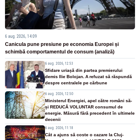
6 aug. 2026, 14:09
Canicula pune presiune pe economia Europei și
schimbă comportamentul de consum (analiză)
6 aug. 2026, 12:53
Sfidare uriașă din partea premierului
demis Ilie Bolojan. A refuzat să răspundă
despre centralele pe cărbune
6 aug. 2026, 12:50
Ministerul Energiei, apel către români să-
și REDUCĂ VOLUNTAR consumul de
energie. Măsură fără precedent în ultimele
decenii
6 aug. 2026, 11:18
Cât a ajuns să coste o cazare la Cluj-