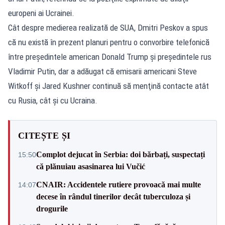
europeni ai Ucrainei.
Cât despre medierea realizată de SUA, Dmitri Peskov a spus
că nu există în prezent planuri pentru o convorbire telefonică
între preşedintele american Donald Trump şi preşedintele rus
Vladimir Putin, dar a adăugat că emisarii americani Steve
Witkoff şi Jared Kushner continuă să menţină contacte atât
cu Rusia, cât şi cu Ucraina.
CITEȘTE ȘI
Complot dejucat în Serbia: doi bărbați, suspectați
15:50
că plănuiau asasinarea lui Vučić
CNAIR: Accidentele rutiere provoacă mai multe
14:07
decese în rândul tinerilor decât tuberculoza și
drogurile