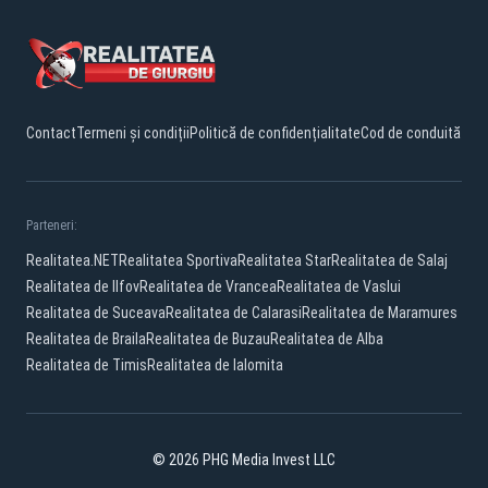
Contact
Termeni și condiții
Politică de confidențialitate
Cod de conduită
Parteneri:
Realitatea.NET
Realitatea Sportiva
Realitatea Star
Realitatea de Salaj
Realitatea de Ilfov
Realitatea de Vrancea
Realitatea de Vaslui
Realitatea de Suceava
Realitatea de Calarasi
Realitatea de Maramures
Realitatea de Braila
Realitatea de Buzau
Realitatea de Alba
Realitatea de Timis
Realitatea de Ialomita
© 2026 PHG Media Invest LLC
Facebook
YouTube