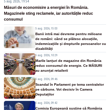
5 aug. 2026, 19:54
Măsuri de economisire a energiei în România.
Magazinele sting reclamele, iar autoritățile reduc
consumul
5 aug. 2026, 15:03
Banii intră mai devreme pentru milioane
de români: când se plătesc alocațiile,
indemnizațiile și drepturile persoanelor cu
dizabilități
5 aug. 2026, 10:29
Marile lanțuri de magazine din România
reduc consumul de energie. Ce MĂSURI
au anunțat retailerii
5 aug. 2026, 09:46
Scandal în Parlament pe tema centralelor
pe cărbune. Vot decisiv în Camera
Deputaților
5 aug. 2026, 09:42
Comisia Europeană susține că România