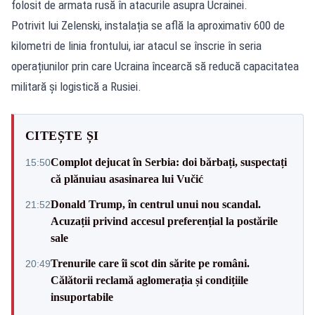
folosit de armata rusă în atacurile asupra Ucrainei.
Potrivit lui Zelenski, instalația se află la aproximativ 600 de
kilometri de linia frontului, iar atacul se înscrie în seria
operațiunilor prin care Ucraina încearcă să reducă capacitatea
militară și logistică a Rusiei.
CITEȘTE ȘI
Complot dejucat în Serbia: doi bărbați, suspectați
15:50
că plănuiau asasinarea lui Vučić
Donald Trump, în centrul unui nou scandal.
21:52
Acuzații privind accesul preferențial la postările
sale
Trenurile care îi scot din sărite pe români.
20:49
Călătorii reclamă aglomerația și condițiile
insuportabile