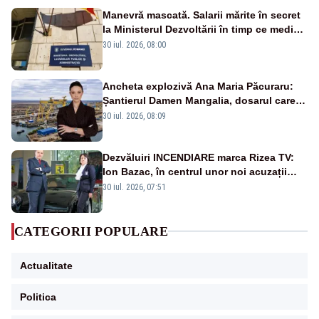
Manevră mascată. Salarii mărite în secret
la Ministerul Dezvoltării în timp ce medicii
ies în stradă
30 iul. 2026, 08:00
Ancheta explozivă Ana Maria Păcuraru:
Șantierul Damen Mangalia, dosarul care
scufundă apărarea României
30 iul. 2026, 08:09
Dezvăluiri INCENDIARE marca Rizea TV:
Ion Bazac, în centrul unor noi acuzații
publice
30 iul. 2026, 07:51
CATEGORII POPULARE
Actualitate
Politica