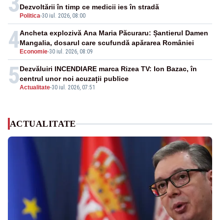
3
Dezvoltării în timp ce medicii ies în stradă
Politica
-
30 iul. 2026, 08:00
4
Ancheta explozivă Ana Maria Păcuraru: Șantierul Damen
Mangalia, dosarul care scufundă apărarea României
Economie
-
30 iul. 2026, 08:09
5
Dezvăluiri INCENDIARE marca Rizea TV: Ion Bazac, în
centrul unor noi acuzații publice
Actualitate
-
30 iul. 2026, 07:51
ACTUALITATE