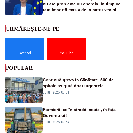
nu are probleme cu energia, în timp ce
țara importă masiv de la patru vecini
URMĂREȘTE-NE PE
Facebook
YouTube
POPULAR
Continuă greva în Sănătate. 500 de
spitale asigură doar urgențele
30 iul. 2026, 07:51
Fermierii ies în stradă, astăzi, în fața
Guvernului!
30 iul. 2026, 07:54