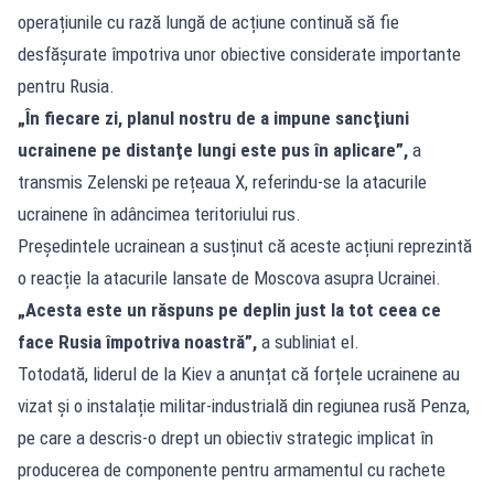
operațiunile cu rază lungă de acțiune continuă să fie
desfășurate împotriva unor obiective considerate importante
pentru Rusia.
„În fiecare zi, planul nostru de a impune sancţiuni
ucrainene pe distanţe lungi este pus în aplicare”,
a
transmis Zelenski pe rețeaua X, referindu-se la atacurile
ucrainene în adâncimea teritoriului rus.
Președintele ucrainean a susținut că aceste acțiuni reprezintă
o reacție la atacurile lansate de Moscova asupra Ucrainei.
„Acesta este un răspuns pe deplin just la tot ceea ce
face Rusia împotriva noastră”,
a subliniat el.
Totodată, liderul de la Kiev a anunțat că forțele ucrainene au
vizat și o instalație militar-industrială din regiunea rusă Penza,
pe care a descris-o drept un obiectiv strategic implicat în
producerea de componente pentru armamentul cu rachete