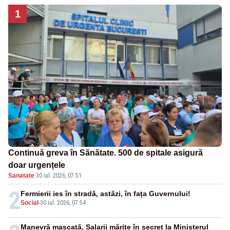
1
Continuă greva în Sănătate. 500 de spitale asigură
doar urgențele
Sanatate
·
30 iul. 2026, 07:51
2
Fermierii ies în stradă, astăzi, în fața Guvernului!
Social
-
30 iul. 2026, 07:54
Manevră mascată. Salarii mărite în secret la Ministerul