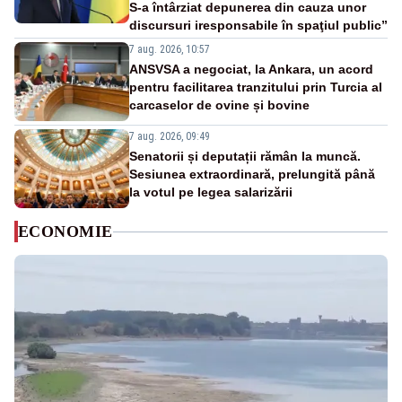
S-a întârziat depunerea din cauza unor
discursuri iresponsabile în spaţiul public”
7 aug. 2026, 10:57
ANSVSA a negociat, la Ankara, un acord
pentru facilitarea tranzitului prin Turcia al
carcaselor de ovine și bovine
7 aug. 2026, 09:49
Senatorii și deputații rămân la muncă.
Sesiunea extraordinară, prelungită până
la votul pe legea salarizării
ECONOMIE