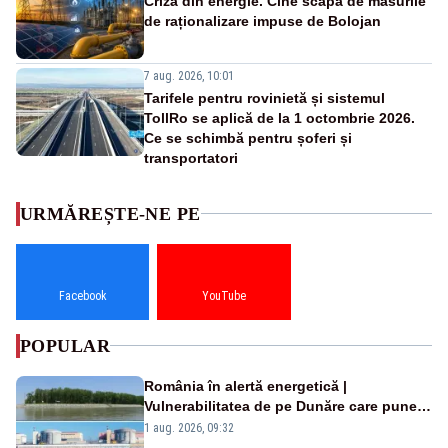
Criza din energie. Cine scapă de măsurile
de raționalizare impuse de Bolojan
7 aug. 2026, 10:01
Tarifele pentru rovinietă și sistemul
TollRo se aplică de la 1 octombrie 2026.
Ce se schimbă pentru șoferi și
transportatori
URMĂREȘTE-NE PE
Facebook
YouTube
POPULAR
România în alertă energetică |
Vulnerabilitatea de pe Dunăre care pune
în pericol Centrala Cernavodă era
1 aug. 2026, 09:32
cunoscută de pe vremea lui Ceaușescu