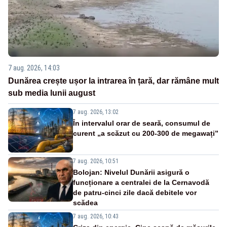
7 aug. 2026, 14:03
Dunărea crește ușor la intrarea în țară, dar rămâne mult
sub media lunii august
7 aug. 2026, 13:02
În intervalul orar de seară, consumul de
curent „a scăzut cu 200-300 de megawați”
7 aug. 2026, 10:51
Bolojan: Nivelul Dunării asigură o
funcționare a centralei de la Cernavodă
de patru-cinci zile dacă debitele vor
scădea
7 aug. 2026, 10:43