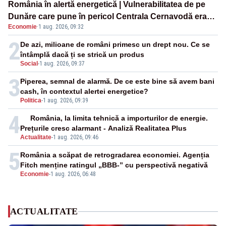
România în alertă energetică | Vulnerabilitatea de pe
Dunăre care pune în pericol Centrala Cernavodă era
Economie
·
1 aug. 2026, 09:32
cunoscută de pe vremea lui Ceaușescu
2
De azi, milioane de români primesc un drept nou. Ce se
întâmplă dacă ți se strică un produs
Social
-
1 aug. 2026, 09:37
3
Piperea, semnal de alarmă. De ce este bine să avem bani
cash, în contextul alertei energetice?
Politica
-
1 aug. 2026, 09:39
4
România, la limita tehnică a importurilor de energie.
Prețurile cresc alarmant - Analiză Realitatea Plus
Actualitate
-
1 aug. 2026, 09:46
5
România a scăpat de retrogradarea economiei. Agenția
Fitch menține ratingul „BBB-” cu perspectivă negativă
Economie
-
1 aug. 2026, 06:48
ACTUALITATE