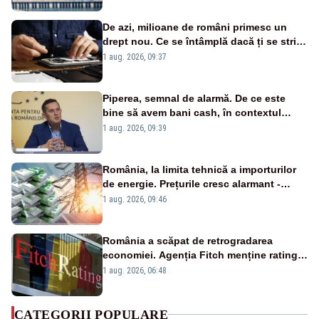
De azi, milioane de români primesc un
drept nou. Ce se întâmplă dacă ți se strică
un produs
1 aug. 2026, 09:37
Piperea, semnal de alarmă. De ce este
bine să avem bani cash, în contextul
alertei energetice?
1 aug. 2026, 09:39
România, la limita tehnică a importurilor
de energie. Prețurile cresc alarmant -
Analiză Realitatea Plus
1 aug. 2026, 09:46
România a scăpat de retrogradarea
economiei. Agenția Fitch menține ratingul
„BBB-” cu perspectivă negativă
1 aug. 2026, 06:48
CATEGORII POPULARE